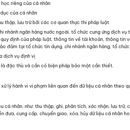
h học riêng của cá nhân
h dục của cá nhân
u thập, lưu trữ bởi các cơ quan thực thi pháp luật
chi nhánh ngân hàng nước ngoài, tổ chức cung ứng dịch vụ
y định của pháp luật, thông tin về tài khoản, thông tin về 
 bảo đảm tại tổ chức tín dụng, chi nhánh ngân hàng, tổ chứ
a dịch vụ định vị
h là đặc thù và cần có biện pháp bảo mật cần thiết.
xử lý hành vi vi phạm liên quan đến dữ liệu cá nhân theo q
cá nhân, như: thu thập, ghi, phân tích, xác nhận, lưu trữ, c
uyền đưa, cung cấp, chuyển giao, xóa, hủy dữ liệu cá nhân 