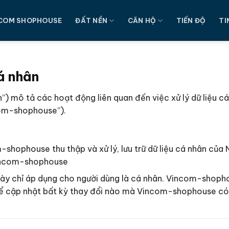
COM SHOPHOUSE
ĐẤT NỀN
CĂN HỘ
TIẾN ĐỘ
TI
á nhân
”) mô tả các hoạt động liên quan đến việc xử lý dữ liệu c
om-shophouse”).
shophouse thu thập và xử lý, lưu trữ dữ liệu cá nhân của
Vincom-shophouse
 này chỉ áp dụng cho người dùng là cá nhân. Vincom-shoph
 để cập nhật bất kỳ thay đổi nào mà Vincom-shophouse có