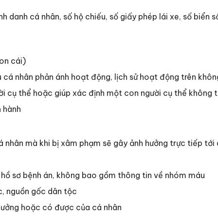
nh danh cá nhân, số hộ chiếu, số giấy phép lái xe, số biển 
on cái)
iệu cá nhân phản ánh hoạt động, lịch sử hoạt động trên khô
ười cụ thể hoặc giúp xác định một con người cụ thể không 
n hành
 cá nhân mà khi bị xâm phạm sẽ gây ảnh hưởng trực tiếp tới
ng hồ sơ bệnh án, không bao gồm thông tin về nhóm máu
c, nguồn gốc dân tộc
 hưởng hoặc có được của cá nhân