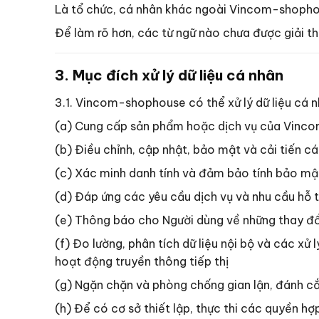
Là tổ chức, cá nhân khác ngoài Vincom-shophou
Để làm rõ hơn, các từ ngữ nào chưa được giải th
3. Mục đích xử lý dữ liệu cá nhân
3.1. Vincom-shophouse có thể xử lý dữ liệu cá
(a) Cung cấp sản phẩm hoặc dịch vụ của Vin
(b) Điều chỉnh, cập nhật, bảo mật và cải tiến
(c) Xác minh danh tính và đảm bảo tính bảo mật
(d) Đáp ứng các yêu cầu dịch vụ và nhu cầu hỗ 
(e) Thông báo cho Người dùng về những thay đ
(f) Đo lường, phân tích dữ liệu nội bộ và các 
hoạt động truyền thông tiếp thị
(g) Ngặn chặn và phòng chống gian lận, đánh c
(h) Để có cơ sở thiết lập, thực thi các quyền 