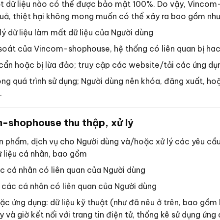
một dữ liệu nào có thể được bảo mật 100%. Do vậy, Vinco
quả, thiệt hại không mong muốn có thể xảy ra bao gồm như
lý dữ liệu làm mất dữ liệu của Người dùng
oát của Vincom-shophouse, hệ thống có liên quan bị hack
ất cẩn hoặc bị lừa đảo; truy cập các website/tải các ứng
rong quá trình sử dụng; Người dùng nên khóa, đăng xuất, h
.
m-shophouse thu thập, xử lý
phẩm, dịch vụ cho Người dùng và/hoặc xử lý các yêu cầ
 liệu cá nhân, bao gồm
ác cá nhân có liên quan của Người dùng
 các cá nhân có liên quan của Người dùng
ặc ứng dụng: dữ liệu kỹ thuật (như đã nêu ở trên, bao gồm lo
y và giờ kết nối với trang tin điện tử, thống kê sử dụng ứng