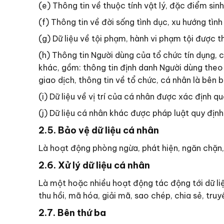
(e) Thông tin về thuộc tính vật lý, đặc điểm sin
(f) Thông tin về đời sống tình dục, xu hướng tìn
(g) Dữ liệu về tội phạm, hành vi phạm tội được th
(h) Thông tin Người dùng của tổ chức tín dụng, 
khác, gồm: thông tin định danh Người dùng theo qu
giao dịch, thông tin về tổ chức, cá nhân là bên
(i) Dữ liệu về vị trí của cá nhân được xác định qu
(j) Dữ liệu cá nhân khác được pháp luật quy địn
2.5. Bảo vệ dữ liệu cá nhân
Là hoạt động phòng ngừa, phát hiện, ngăn chặn, 
2.6. Xử lý dữ liệu cá nhân
Là một hoặc nhiều hoạt động tác động tới dữ liệu 
thu hồi, mã hóa, giải mã, sao chép, chia sẻ, tr
2.7. Bên thứ ba