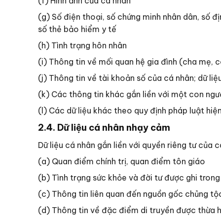
(f) Hình ảnh của cá nhân
(g) Số điện thoại, số chứng minh nhân dân, số đị
số thẻ bảo hiểm y tế
(h) Tình trạng hôn nhân
(i) Thông tin về mối quan hệ gia đình (cha mẹ, c
(j) Thông tin về tài khoản số của cá nhân; dữ l
(k) Các thông tin khác gắn liền với một con ng
(l) Các dữ liệu khác theo quy định pháp luật hiệ
2.4. Dữ liệu cá nhân nhạy cảm
Dữ liệu cá nhân gắn liền với quyền riêng tư của
(a) Quan điểm chính trị, quan điểm tôn giáo
(b) Tình trạng sức khỏe và đời tư được ghi tro
(c) Thông tin liên quan đến nguồn gốc chủng tộ
(d) Thông tin về đặc điểm di truyền được thừa