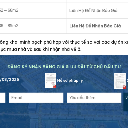
52 – 68m2
Liên Hệ Để Nhận Báo Giá
86 – 89m2
Liên Hệ Để Nhận Báo Giá
ông khai minh bạch phù hợp với thực tế so với các dự án x
lực mua nhà và sau khi nhận nhà về ở.
ĐĂNG KÝ NHẬN BẢNG GIÁ & ƯU ĐÃI TỪ CHỦ ĐẦU TƯ
8/08/2026
Hồ sơ pháp lý
C
3