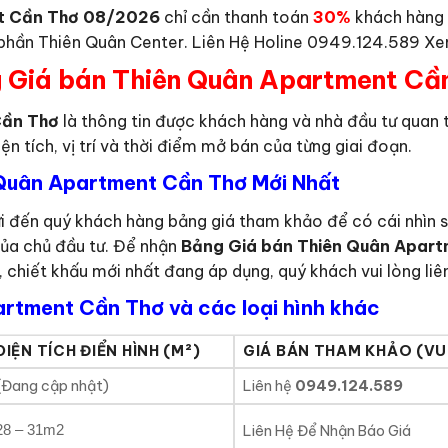
nt Cần Thơ 08/2026
chỉ cần thanh toán
30%
khách hàng 
phần Thiên Quân Center. Liên Hệ Holine 0949.124.589 X
 Giá bán Thiên Quân Apartment Cầ
Cần Thơ
là thông tin được khách hàng và nhà đầu tư quan 
ện tích, vị trí và thời điểm mở bán của từng giai đoạn.
 Quân Apartment Cần Thơ Mới Nhất
i đến quý khách hàng bảng giá tham khảo để có cái nhìn s
của chủ đầu tư. Để nhận
Bảng Giá bán Thiên Quân Apar
i, chiết khấu mới nhất đang áp dụng, quý khách vui lòng liê
artment Cần Thơ và các loại hình khác
DIỆN TÍCH ĐIỂN HÌNH (M²)
GIÁ BÁN THAM KHẢO (VUI
(Đang cập nhật)
Liên hệ
0949.124.589
28 – 31m2
Liên Hệ Để Nhận Báo Giá