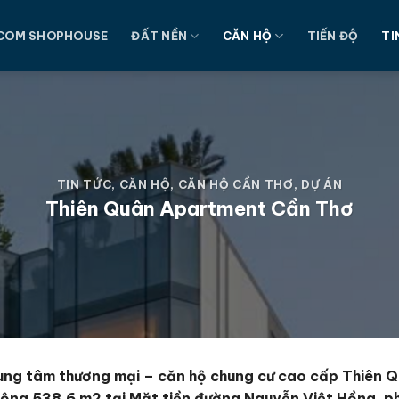
COM SHOPHOUSE
ĐẤT NỀN
CĂN HỘ
TIẾN ĐỘ
TI
TIN TỨC
,
CĂN HỘ
,
CĂN HỘ CẦN THƠ
,
DỰ ÁN
Thiên Quân Apartment Cần Thơ
ung tâm thương mại – căn hộ chung cư cao cấp Thiên 
rộng 538,6 m2 tại Mặt tiền đường Nguyễn Việt Hồng, ph