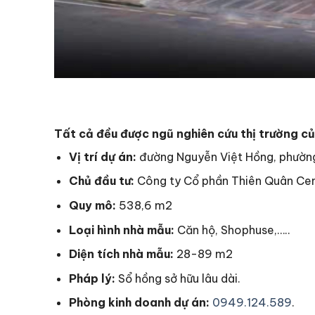
Tất cả
đều được ngũ nghiên cứu thị trường c
Vị trí dự án:
đường Nguyễn Việt Hồng, phường
Chủ đầu tư:
Công ty Cổ phần Thiên Quân Cen
Quy mô:
538,6 m2
Loại hình nhà mẫu:
Căn hộ, Shophuse,…..
Diện tích nhà mẫu:
28-89 m2
Pháp lý:
Sổ hồng sở hữu lâu dài.
Phòng kinh doanh dự án:
0949.124.589
.