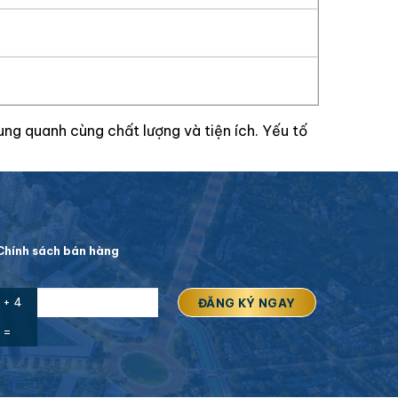
ung quanh cùng chất lượng và tiện ích. Yếu tố
hính sách bán hàng
 + 4
=