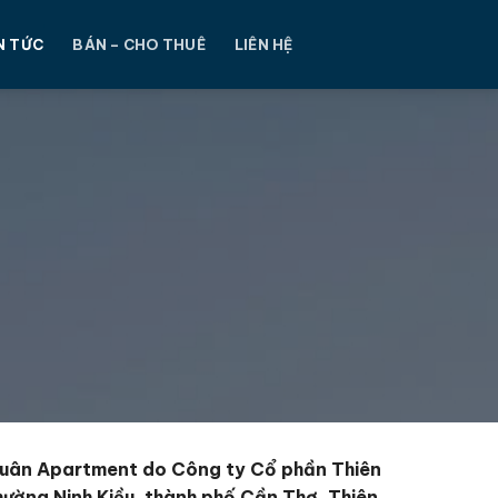
N TỨC
BÁN – CHO THUÊ
LIÊN HỆ
Quân Apartment do Công ty Cổ phần Thiên
ường Ninh Kiều, thành phố Cần Thơ. Thiên