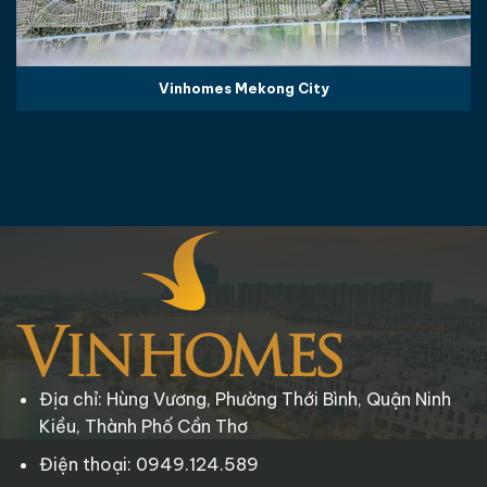
CỒN KHƯƠNG DIAMOND CITY
Vị trí dự án: Cồn Khương, Phường Cái Khế, Quận
Ninh Kiều, TP Cần Thơ
Vinhomes Mekong City
Loại hình đầu tư: Nhà Phố Biệt Thự Thương mại
Diện tích khu đất: 23 ha
Mật độ xây dựng: 55%
Tổng số sản phẩm: 400 sản phẩm.
Xem chi tiết
CỒN KHƯƠNG DIAMOND CITY
Địa chỉ: Hùng Vương, Phường Thới Bình, Quận Ninh
Các dự án căn hộ chung cư cao cấp tại Cần
Kiều, Thành Phố Cần Thơ
Thơ
Điện thoại: 0949.124.589
STELLA ICON CẦN THƠ