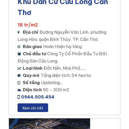
Khu Dân Cư Cửu Long Cần
Inbox Viber:
viber://chat?
number=+84944505454
Thơ
☎️
Hotline hỗ trợ dự án 24/7 :
0949.124.589
18 tr/m2
Chúng tôi hổ trợ khách hàng nhanh chóng tìm được nhà
Địa chỉ
Đường Nguyễn Văn Linh, phường
phố ưng ý nhất. Quý khách hàng liên hệ với chúng tôi để
Long Hòa, quận Bình Thủy, TP. Cần Thơ.
tôi được tư vấn và hỗ trợ miễn phí xem các nhà phố tại
Bàn giao
Hoàn thiện hạ tâng
Bình Thủy
Chủ đầu tư
Công Ty Cổ Phần Đầu Tư Bất
Động Sản Cửu Long.
DỰ ÁN
Loại hình
Đất Nền, Nhà Phố,…..
Các dự án chúng tôi đang phân phối tại Cần Thơ?
Quy mô
Tổng diện tích: 54 hecta
Các dự án đất nền nhà phố tại Cần Thơ
Số tầng
Updating...
Diện tích
90 – 300 m2
STELLA MEGA CITY
0944.505.454
Vị trí dự án: Đường Đặng Văn Dày, phường Bình
Xem chi tiết
Thủy,Bình Thủy, Cần Thơ
Loại hình đầu tư: Đất nền , Nhà Phố, Căn hộ –
Thương mại