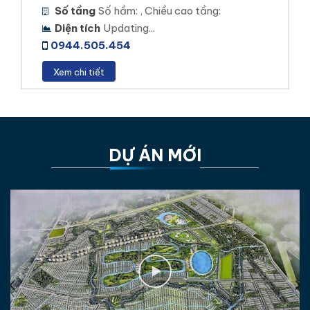
Số tầng
Số hầm: , Chiều cao tầng:
Stella Mega City
Diện tích
Updating...
0944.505.454
STK AN BÌNH
Xem chi tiết
Vị trí dự án: Phường An Bình, Quận Ninh Kiều, TP.
Cần Thơ.
Loại hình đầu tư: Nhà Phố – Biệt Thự – Shophouse
– Thương mại
DỰ ÁN MỚI
Diện tích khu đất: 10,5 ha
Mật độ xây dựng: 45%
Tổng số sản phẩm: 339 sản phẩm.
Xem chi tiết
Stk An Bình Cần Thơ