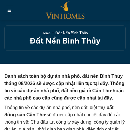
Chuyển
đến
nội
dung
-
Đất Nền Bình Thủy
Home
Đất Nền Bình Thủy
Danh sách toàn bộ dự án nhà phố, đất nền Bình Thủy
tháng 08/2026 sẽ được cập nhật liên tục tại đây.
Thông
tin về các dự án nhà phố, đất nền giá rẻ Cần Thơ hoặc
các nhà phố cao cấp cũng được cập nhật tại đây.
Thông tin về các dự án nhà phố, nền đất, biệt thự
bất
động sản Cần Thơ
sẽ được cập nhật chi tiết đầy đủ các
thông tin về: Chủ đầu tư, công ty xây dựng, công ty quản lý
dự án, giá bán , thời gian bàn giao nhà, diện tích chi tiết