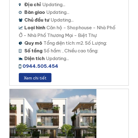
Địa chỉ
Updating...
đúng như yêu cầu của quý khách hàng.
Bàn giao
Updating...
NHIỆT TÌNH – CHÍNH XÁC – CHUYÊN NGHIỆP
Chủ đầu tư
Updating...
Loại hình
Căn hộ - Shophouse - Nhà Phố
Ở - Nhà Phố Thương Mại - Biệt Thự
Quy mô
Tổng diện tích: m2. Số Lượng:
Số tầng
Số hầm: , Chiều cao tầng:
Diện tích
Updating...
0944.505.454
Xem chi tiết