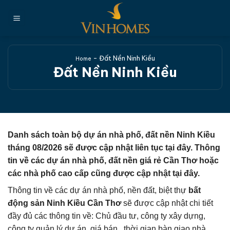
Chuyển
đến
nội
dung
-
Đất Nền Ninh Kiều
Home
Đất Nền Ninh Kiều
Danh sách toàn bộ dự án nhà phố, đất nền Ninh Kiều
tháng 08/2026 sẽ được cập nhật liên tục tại đây.
Thông
tin về các dự án nhà phố, đất nền giá rẻ Cần Thơ hoặc
các nhà phố cao cấp cũng được cập nhật tại đây.
Thông tin về các dự án nhà phố, nền đất, biệt thự
bất
động sản Ninh Kiều Cần Thơ
sẽ được cập nhật chi tiết
đầy đủ các thông tin về: Chủ đầu tư, công ty xây dựng,
công ty quản lý dự án, giá bán , thời gian bàn giao nhà,