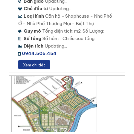
Bàn giao
Updating...
CỒN KHƯƠNG DIAMOND CITY
Chủ đầu tư
Updating...
Vị trí dự án: Cồn Khương, Phường Cái Khế, Quận
Loại hình
Căn hộ - Shophouse - Nhà Phố
Ninh Kiều, TP Cần Thơ
Ở - Nhà Phố Thương Mại - Biệt Thự
Quy mô
Tổng diện tích: m2. Số Lượng:
Loại hình đầu tư: Nhà Phố Biệt Thự Thương mại
Số tầng
Số hầm: , Chiều cao tầng:
Diện tích khu đất: 23 ha
Diện tích
Updating...
0944.505.454
Mật độ xây dựng: 55%
Tổng số sản phẩm: 400 sản phẩm.
Xem chi tiết
Xem chi tiết
CỒN KHƯƠNG DIAMOND CITY
Các dự án căn hộ chung cư cao cấp tại Cần
Thơ
STELLA ICON CẦN THƠ