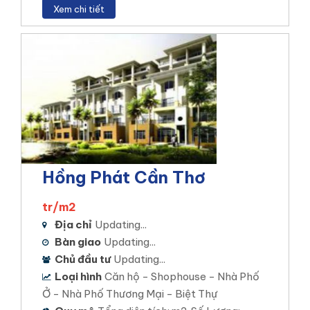
Xem chi tiết
Diện tích khu đất: 150 ha
Mật độ xây dựng: 42,1%
Tổng số sản phẩm: 5000 sản phẩm chia làm nhiều
đợt mở bán.
Xem chi tiết
Hồng Phát Cần Thơ
tr/m2
Địa chỉ
Updating...
Bàn giao
Updating...
Chủ đầu tư
Updating...
Loại hình
Căn hộ - Shophouse - Nhà Phố
Ở - Nhà Phố Thương Mại - Biệt Thự