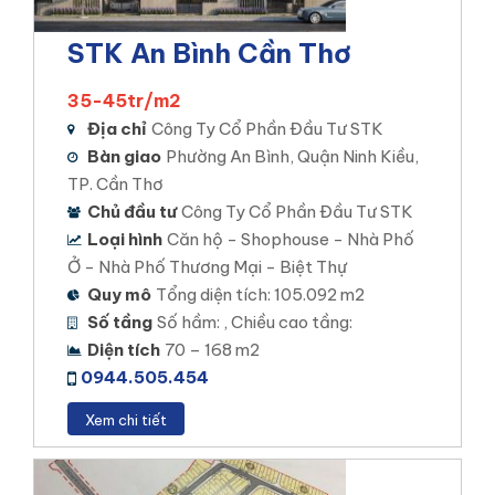
STK An Bình Cần Thơ
35-45tr/m2
Địa chỉ
Công Ty Cổ Phần Đầu Tư STK
Bàn giao
Phường An Bình, Quận Ninh Kiều,
TP. Cần Thơ
Chủ đầu tư
Công Ty Cổ Phần Đầu Tư STK
Loại hình
Căn hộ - Shophouse - Nhà Phố
Ở - Nhà Phố Thương Mại - Biệt Thự
Quy mô
Tổng diện tích: 105.092 m2
Số tầng
Số hầm: , Chiều cao tầng:
Diện tích
70 – 168 m2
0944.505.454
Xem chi tiết