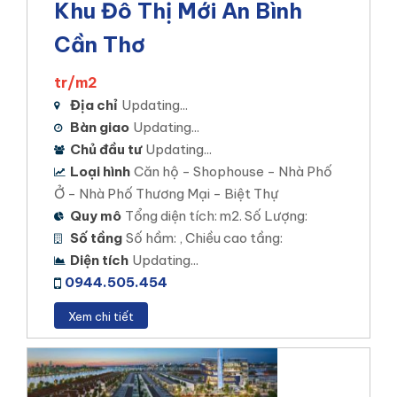
Khu Đô Thị Mới An Bình
Vị trí dự án: Võ Văn Kiệt, Phường Bình Thuỷ, Quận
Cần Thơ
Bình Thuỷ, Thành phố Cần Thơ.
.
Loại hình đầu tư: Căn hộ – Thương mại
tr/m2
Địa chỉ
Updating...
Diện tích khu đất: 1 ha
Bàn giao
Updating...
Mật độ xây dựng: 45%
Chủ đầu tư
Updating...
Loại hình
Căn hộ - Shophouse - Nhà Phố
Tổng số sản phẩm: 350 căn hộ.
Ở - Nhà Phố Thương Mại - Biệt Thự
Xem chi tiết
Quy mô
Tổng diện tích: m2. Số Lượng:
Số tầng
Số hầm: , Chiều cao tầng:
Diện tích
Updating...
Stella Icon Cần Thơ
0944.505.454
THIÊN QUÂN MARINA PLAZA
Xem chi tiết
Vị trí dự án: rần Bạch Đằng, Phường An Khánh, Quận
Ninh Kiều, thành phố Cần Thơ