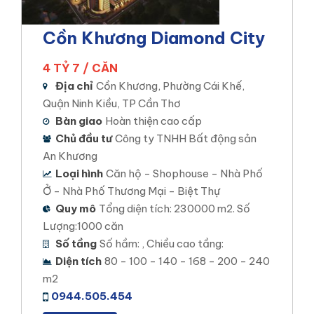
Inbox Viber:
viber://chat?
number=+84944505454
Cồn Khương Diamond City
☎️
Hotline hỗ trợ dự án 24/7 :
0949.124.589
4 TỶ 7 / CĂN
Chúng tôi hổ trợ khách hàng nhanh chóng tìm được nhà
Địa chỉ
Cồn Khương, Phường Cái Khế,
phố ưng ý nhất. Quý khách hàng liên hệ với chúng tôi để
Quận Ninh Kiều, TP Cần Thơ
tôi được tư vấn và hỗ trợ miễn phí xem các nhà phố tại
Bàn giao
Hoàn thiện cao cấp
Bình Thủy
Chủ đầu tư
Công ty TNHH Bất động sản
DỰ ÁN
An Khương
Loại hình
Căn hộ - Shophouse - Nhà Phố
Các dự án chúng tôi đang phân phối tại Cần Thơ?
Ở - Nhà Phố Thương Mại - Biệt Thự
Các dự án đất nền nhà phố tại Cần Thơ
Quy mô
Tổng diện tích: 230000 m2. Số
STELLA MEGA CITY
Lượng:1000 căn
Số tầng
Số hầm: , Chiều cao tầng:
Vị trí dự án: Đường Đặng Văn Dày, phường Bình
Diện tích
80 - 100 - 140 - 168 - 200 - 240
Thủy,Bình Thủy, Cần Thơ
m2
Loại hình đầu tư: Đất nền , Nhà Phố, Căn hộ –
0944.505.454
Thương mại