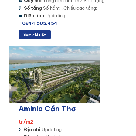
Quy mô
Tổng diện tích: m2. Số Lượng:
Stella Mega City
Số tầng
Số hầm: , Chiều cao tầng:
Diện tích
Updating...
0944.505.454
STK AN BÌNH
Xem chi tiết
Vị trí dự án: Phường An Bình, Quận Ninh Kiều, TP.
Cần Thơ.
Loại hình đầu tư: Nhà Phố – Biệt Thự – Shophouse
– Thương mại
Diện tích khu đất: 10,5 ha
Mật độ xây dựng: 45%
Tổng số sản phẩm: 339 sản phẩm.
Xem chi tiết
Aminia Cần Thơ
tr/m2
Stk An Bình Cần Thơ
Địa chỉ
Updating...