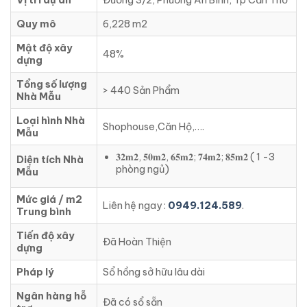
Quy mô
6,228 m2
Mật độ xây
48%
dựng
Tổng số lượng
> 440 Sản Phẩm
Nhà Mẫu
Loại hình Nhà
Shophouse,Căn Hộ,….
Mẫu
𝟑𝟐𝐦𝟐, 𝟓𝟎𝐦𝟐, 𝟔𝟓𝐦𝟐; 𝟕𝟒𝐦𝟐; 𝟖𝟓𝐦𝟐 ( 1 -3
Diện tích Nhà
phòng ngủ)
Mẫu
Mức giá / m2
Liên hệ ngay :
0949.124.589
.
Trung bình
Tiến độ xây
Đã Hoàn Thiện
dựng
Pháp lý
Sổ hồng sở hữu lâu dài
Ngân hàng hỗ
Đã có sổ sẵn