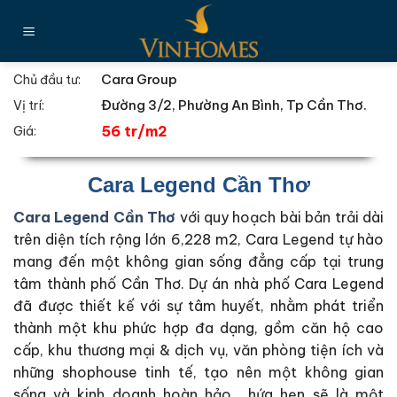
Chuyển
đến
nội
dung
Cara Group
Chủ đầu tư:
Đường 3/2, Phường An Bình, Tp Cần Thơ.
Vị trí:
56 tr/m2
Giá:
Cara Legend Cần Thơ
Cara Legend Cần Thơ
với quy hoạch bài bản trải dài
trên diện tích rộng lớn 6,228 m2, Cara Legend tự hào
mang đến một không gian sống đẳng cấp tại trung
tâm thành phố Cần Thơ. Dự án nhà phố Cara Legend
đã được thiết kế với sự tâm huyết, nhằm phát triển
thành một khu phức hợp đa dạng, gồm căn hộ cao
cấp, khu thương mại & dịch vụ, văn phòng tiện ích và
những shophouse tinh tế, tạo nên một không gian
sống và kinh doanh hoàn hảo… hứa hẹn sẽ là một