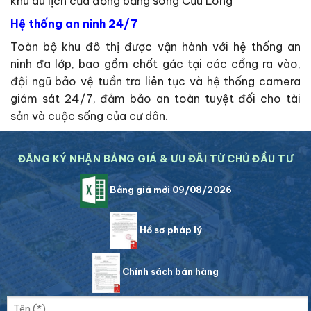
khu du lịch của đồng bằng sông Cửu Long
Hệ thống an ninh 24/7
Toàn bộ khu đô thị được vận hành với hệ thống an
ninh đa lớp, bao gồm chốt gác tại các cổng ra vào,
đội ngũ bảo vệ tuần tra liên tục và hệ thống camera
giám sát 24/7, đảm bảo an toàn tuyệt đối cho tài
sản và cuộc sống của cư dân.
ĐĂNG KÝ NHẬN BẢNG GIÁ & ƯU ĐÃI TỪ CHỦ ĐẦU TƯ
Bảng giá mới 09/08/2026
Hồ sơ pháp lý
Chính sách bán hàng