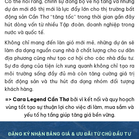
Có thể nói rằng, chính sự đồng bộ về hạ tầng và những
dự án mới đô thị mới là lực đẩy lớn cho thị trường bất
động sản Cần Thơ “tăng tốc” trong thời gian gần đây
hút dòng vốn từ nhiều Tập đoàn, doanh nghiệp trong
nước và quốc tế.
Không chỉ mang đến làn gió mới mẻ, những dự án sẽ
làm đa dạng nguồn cung nhà ở chất lượng cho cư dân
địa phương cũng như tạo cơ hội cho các nhà đầu tư.
Sự đa dạng của tiện ích xung quanh không chỉ tạo ra
môi trường sống đầy đủ mà còn tăng cường giá trị
bất động sản và thu hút đa dạng nhóm đối tượng
khách hàng.
=> Cara Legend Cần Thơ
bởi vì kết nối và quy hoạch
vùng tốt tạo sự thuận lợi cho việc đi làm, mua sắm và
yếu tố hạ tầng giúp tăng giá bền vững.
ĐĂNG KÝ NHẬN BẢNG GIÁ & ƯU ĐÃI TỪ CHỦ ĐẦU TƯ