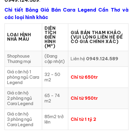
Chi tiết Bảng Giá Bán Cara Legend Cần Thơ và
các loại hình khác
DIỆN
TÍCH
GIÁ BÁN THAM KHẢO
LOẠI HÌNH
ĐIỂN
(VUI LÒNG LIÊN HỆ ĐỂ
NHÀ MẪU
HÌNH
CÓ GIÁ CHÍNH XÁC)
(M²)
Shophouse
(Đang
Liên hệ
0949.124.589
Thương mại
cập nhật)
Giá căn hộ 1
32 – 50
phòng ngủ Cara
Chỉ từ 650tr
m2
Legend
Giá căn hộ
65 – 74
2 phòng ngủ
Chỉ từ 950tr
m2
Cara Legend
Giá căn hộ
85m2 trở
3 phòng ngủ
Chỉ từ 1 tỷ 2
lên
Cara Legend