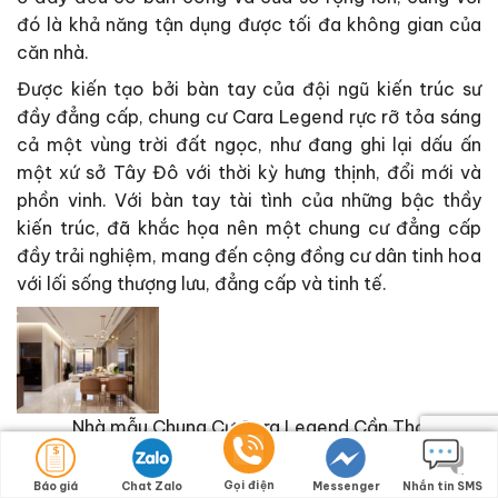
đó là khả năng tận dụng được tối đa không gian của
căn nhà.
Được kiến tạo bởi bàn tay của đội ngũ kiến trúc sư
đầy đẳng cấp, chung cư Cara Legend rực rỡ tỏa sáng
cả một vùng trời đất ngọc, như đang ghi lại dấu ấn
một xứ sở Tây Đô với thời kỳ hưng thịnh, đổi mới và
phồn vinh. Với bàn tay tài tình của những bậc thầy
kiến trúc, đã khắc họa nên một chung cư đẳng cấp
đầy trải nghiệm, mang đến cộng đồng cư dân tinh hoa
với lối sống thượng lưu, đẳng cấp và tinh tế.
Nhà mẫu Chung Cư Cara Legend Cần Thơ
Gọi điện
Báo giá
Chat Zalo
Messenger
Nhắn tin SMS