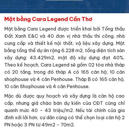
Mặt bằng Cara Legend Cần Thơ
Mặt bằng Cara Legend được triển khai bởi Tổng thầu
Đất Xanh E&C và 40 đơn vị nhà thầu thi công, nhà
cung cấp và thiết kế nội thất, vậ liệu xây dựng. Mặt
bằng tổng thể dự án rộng 6.228 m2, tổng diện tích sàn
xây dựng: 43.429m2, mật độ xây dựng đạt 40%.
Theo kế hoạch, Cara Legend sẽ gồm 02 tòa nhà tháp
có 20 tầng, trong đó tháp A có 165 căn hộ; 10 căn
shophouse và 4 căn Penhouse. Tháp B có 165 căn hộ,
10 căn Shophouse và 4 căn Penhouse.
Mặc dù được quy hoạch và xây dựng là căn hộ cao
cấp, nhưng giá chào bán dự kiến của CĐT cũng chỉ
quanh mức 40 – 43 triệu/m2. Nếu tài chính của gia
đình xởi lởi hơn, cư dân cũng có thể chọn loại căn hộ 2
PN hoặc 3 PN từ 49m2 – 70m2.