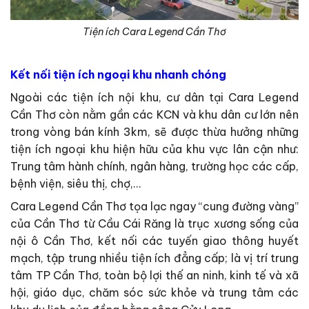
Tiện ích Cara Legend Cần Thơ
Kết nối tiện ích ngoại khu nhanh chóng
Ngoài các tiện ích nội khu, cư dân tại Cara Legend
Cần Thơ còn nằm gần các KCN và khu dân cư lớn nên
trong vòng bán kính 3km, sẽ được thừa hưởng những
tiện ích ngoại khu hiện hữu của khu vực lân cận như:
Trung tâm hành chính, ngân hàng, trường học các cấp,
bệnh viện, siêu thị, chợ,…
Cara Legend Cần Thơ tọa lạc ngay “cung đường vàng”
của Cần Thơ từ Cầu Cái Răng là trục xương sống của
nội ô Cần Thơ, kết nối các tuyến giao thông huyết
mạch, tập trung nhiều tiện ích đẳng cấp; là vị trí trung
tâm TP Cần Thơ, toàn bộ lợi thế an ninh, kinh tế và xã
hội, giáo dục, chăm sóc sức khỏe và trung tâm các