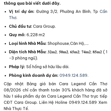
thông qua bài viết dưới đây.
Vị trí dự án:
Đường 3/2, Phường An Bình, Tp
Cần
Thơ
.
Chủ đầu tư:
Cara Group.
Quy mô:
6,228 m2
Loại hình Nhà Mẫu:
Shophouse,Căn Hộ,….
Diện tích Nhà Mẫu:
𝟑𝟐𝐦𝟐, 𝟓𝟎𝐦𝟐, 𝟔𝟓𝐦𝟐; 𝟕𝟒𝐦𝟐; 𝟖𝟓𝐦𝟐 ( 1
-3 phòng ngủ).
Pháp lý:
Sổ hồng sở hữu lâu dài.
Phòng kinh doanh dự án:
0949.124.589
.
Cập nhật Bảng giá bán Cara Legend Cần Thơ
08/2026 chỉ cần thanh toán 30% khách hàng đã sở
hữu 1 siêu phẩm dự án Cara Legend Cần Thơ trực tiếp
CĐT Cara Group. Liên Hệ Holine 0949.124.589 Xem
Nhà Thực Tế.