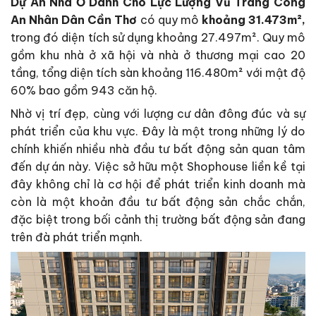
Dự Án Nhà Ở Dành Cho Lực Lượng Vũ Trang Công
An Nhân Dân Cần Thơ
có quy mô
khoảng 31.473m²,
trong đó diện tích sử dụng khoảng 27.497m². Quy mô
gồm khu nhà ở xã hội và nhà ở thương mại cao 20
tầng, tổng diện tích sàn khoảng 116.480m² với mật độ
60% bao gồm 943 căn hộ.
Nhờ vị trí đẹp, cùng với lượng cư dân đông đúc và sự
phát triển của khu vực. Đây là một trong những lý do
chính khiến nhiều nhà đầu tư bất động sản quan tâm
đến dự án này. Việc sở hữu một Shophouse liền kề tại
đây không chỉ là cơ hội để phát triển kinh doanh mà
còn là một khoản đầu tư bất động sản chắc chắn,
đặc biệt trong bối cảnh thị trường bất động sản đang
trên đà phát triển mạnh.