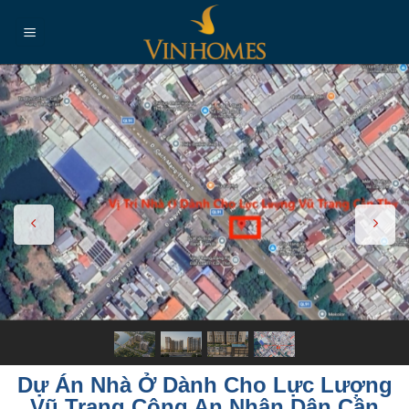
Chuyển
đến
nội
dung
Dự Án Nhà Ở Dành Cho Lực Lượng
Vũ Trang Công An Nhân Dân Cần