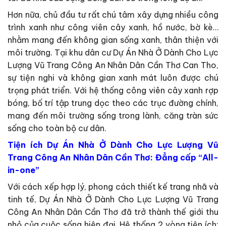
Hơn nữa, chủ đầu tư rất chú tâm xây dựng nhiều công
trình xanh như công viên cây xanh, hồ nước, bờ kè…
nhằm mang đến không gian sống xanh, thân thiện với
môi trường. Tại khu dân cư Dự Án Nhà Ở Dành Cho Lực
Lượng Vũ Trang Công An Nhân Dân Cần Thơ Can Tho,
sự tiện nghi và không gian xanh mát luôn được chú
trọng phát triển. Với hệ thống công viên cây xanh rợp
bóng, bố trí tập trung dọc theo các trục đường chính,
mang đến môi trường sống trong lành, căng tràn sức
sống cho toàn bộ cư dân.
Tiện ích Dự Án Nhà Ở Dành Cho Lực Lượng Vũ
Trang Công An Nhân Dân Cần Thơ: Đẳng cấp “All-
in-one”
Với cách xếp hợp lý, phong cách thiết kế trang nhã và
tinh tế, Dự Án Nhà Ở Dành Cho Lực Lượng Vũ Trang
Công An Nhân Dân Cần Thơ đã trở thành thế giới thu
nhỏ của cuộc sống hiện đại, Hệ thống 2 vòng tiện ích: