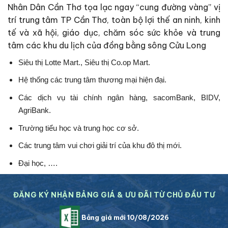
Nhân Dân Cần Thơ tọa lạc ngay “cung đường vàng” vị
trí trung tâm TP Cần Thơ, toàn bộ lợi thế an ninh, kinh
tế và xã hội, giáo dục, chăm sóc sức khỏe và trung
tâm các khu du lịch của đồng bằng sông Cửu Long
Siêu thị Lotte Mart., Siêu thị Co.op Mart.
Hệ thống các trung tâm thương mại hiện đại.
Các dịch vụ tài chính ngân hàng, sacomBank, BIDV,
AgriBank.
Trường tiểu học và trung học cơ sở.
Các trung tâm vui chơi giải trí của khu đô thị mới.
Đại học, ….
ĐĂNG KÝ NHẬN BẢNG GIÁ & ƯU ĐÃI TỪ CHỦ ĐẦU TƯ
Bảng giá mới 10/08/2026