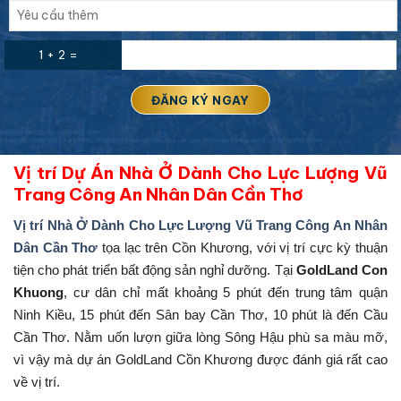
1 + 2 =
Vị trí Dự Án Nhà Ở Dành Cho Lực Lượng Vũ
Trang Công An Nhân Dân Cần Thơ
Vị trí Nhà Ở Dành Cho Lực Lượng Vũ Trang Công An Nhân
Dân Cần Thơ
tọa lạc trên Cồn Khương, với vị trí cực kỳ thuận
tiện cho phát triển bất động sản nghỉ dưỡng. Tại
GoldLand Con
Khuong
, cư dân chỉ mất khoảng 5 phút đến trung tâm quận
Ninh Kiều, 15 phút đến Sân bay Cần Thơ, 10 phút là đến Cầu
Cần Thơ. Nằm uốn lượn giữa lòng Sông Hậu phù sa màu mỡ,
vì vậy mà dự án GoldLand Cồn Khương được đánh giá rất cao
về vị trí.