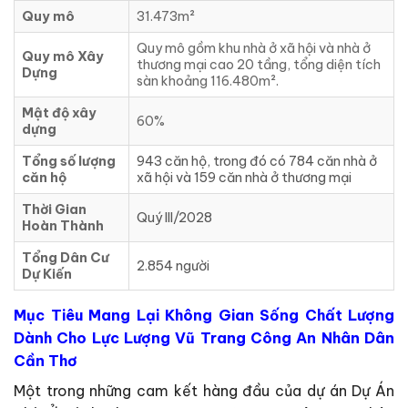
Quy mô
31.473m²
Quy mô gồm khu nhà ở xã hội và nhà ở
Quy mô Xây
thương mại cao 20 tầng, tổng diện tích
Dựng
sàn khoảng 116.480m².
Mật độ xây
60%
dựng
Tổng số lượng
943 căn hộ, trong đó có 784 căn nhà ở
căn hộ
xã hội và 159 căn nhà ở thương mại
Thời Gian
Quý III/2028
Hoàn Thành
Tổng Dân Cư
2.854 người
Dự Kiến
Mục Tiêu Mang Lại Không Gian Sống Chất Lượng
Dành Cho Lực Lượng Vũ Trang Công An Nhân Dân
Cần Thơ
Một trong những cam kết hàng đầu của dự án Dự Án