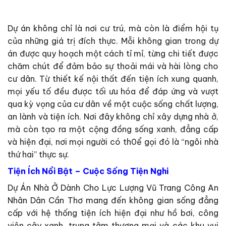
Dự án không chỉ là nơi cư trú, mà còn là điểm hội tụ
của những giá trị đích thực. Mỗi không gian trong dự
án được quy hoạch một cách tỉ mỉ, từng chi tiết được
chăm chút để đảm bảo sự thoải mái và hài lòng cho
cư dân. Từ thiết kế nội thất đến tiện ích xung quanh,
mọi yếu tố đều được tối ưu hóa để đáp ứng và vượt
qua kỳ vọng của cư dân về một cuộc sống chất lượng,
an lành và tiện ích. Nơi đây không chỉ xây dựng nhà ở,
mà còn tạo ra một cộng đồng sống xanh, đẳng cấp
và hiện đại, nơi mọi người có th0ể gọi đó là “ngôi nhà
thứ hai” thực sự.
Tiện Ích Nổi Bật – Cuộc Sống Tiện Nghi
Dự Án Nhà Ở Dành Cho Lực Lượng Vũ Trang Công An
Nhân Dân Cần Thơ mang đến không gian sống đẳng
cấp với hệ thống tiện ích hiện đại như hồ bơi, công
viên cây xanh, trung tâm thương mại và các khu vui