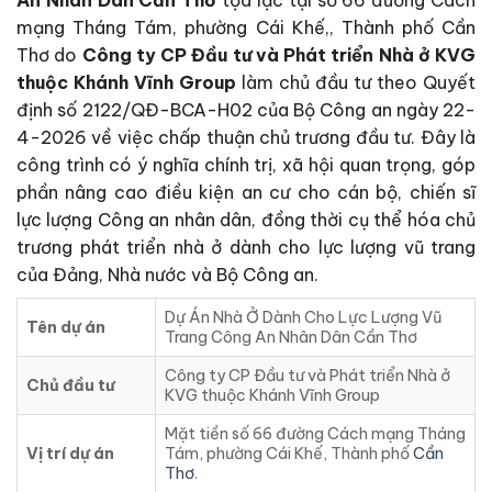
mạng Tháng Tám, phường Cái Khế,, Thành phố Cần
Thơ do
Công ty CP Đầu tư và Phát triển Nhà ở KVG
thuộc Khánh Vĩnh Group
làm chủ đầu tư theo Quyết
định số 2122/QĐ-BCA-H02 của Bộ Công an ngày 22-
4-2026 về việc chấp thuận chủ trương đầu tư. Đây là
công trình có ý nghĩa chính trị, xã hội quan trọng, góp
phần nâng cao điều kiện an cư cho cán bộ, chiến sĩ
lực lượng Công an nhân dân, đồng thời cụ thể hóa chủ
trương phát triển nhà ở dành cho lực lượng vũ trang
của Đảng, Nhà nước và Bộ Công an.
Dự Án Nhà Ở Dành Cho Lực Lượng Vũ
Tên dự án
Trang Công An Nhân Dân Cần Thơ
Công ty CP Đầu tư và Phát triển Nhà ở
Chủ đầu tư
KVG thuộc Khánh Vĩnh Group
Mặt tiền số 66 đường Cách mạng Tháng
Vị trí dự án
Tám, phường Cái Khế, Thành phố
Cần
Thơ
.