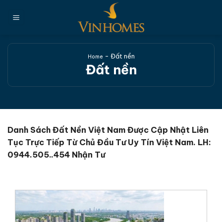
Chuyển
đến
nội
dung
-
Đất nền
Home
Đất nền
Danh Sách Đất Nền Việt Nam Được Cập Nhật Liên
Tục Trực Tiếp Từ Chủ Đầu Tư Uy Tín Việt Nam.
LH:
0944.505..454 Nhận Tư