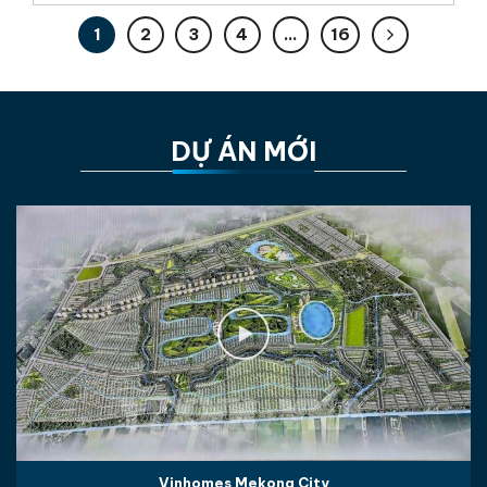
1
2
3
4
…
16
DỰ ÁN MỚI
Vinhomes Mekong City