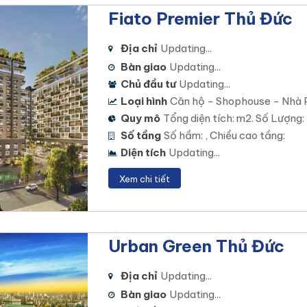
Fiato Premier Thủ Đức
Địa chỉ
Updating...
Bàn giao
Updating...
Chủ đầu tư
Updating...
Loại hình
Căn hộ - Shophouse - Nhà 
Quy mô
Tổng diện tích: m2. Số Lượng:
Số tầng
Số hầm: , Chiều cao tầng:
Diện tích
Updating...
Xem chi tiết
Urban Green Thủ Đức
Địa chỉ
Updating...
Bàn giao
Updating...