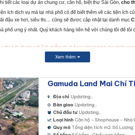
chi tiết các loại dự án chung cư, căn hộ, biệt thự Sài Gòn,
cho t
tiện ích dịch vụ mà tại nhà phố có để biết thêm về các tiện ích 
 bãi đậu xe hơi, siêu thị… cũng sẽ được cập nhật tại danh mục
C
hà phố ưng ý nhất.
Quý khách hàng liên hệ với chúng tôi để tôi 
N GIAO DỊCH BẤT ĐỘNG SẢN VINCOM-SHOPHO
Xem thêm
24.589
to receive
BẢNG GIÁ, CHÍNH SÁCH UU Đại
and
Car
tline hỗ trợ dự án 24/7:
0949.124.589
https://zalo.me/09491
 THAY ĐỔI THEO THÁNG,
để hỗ trợ thông tin nhanh chóng và kịp
Gamuda Land Mai Chí T
i nhất thông qua đội ngũ nhân viên tư vấn chuyên nghiệp của 
viên hỗ trợ khách hàng đi xem nhà mẫu và nhà thực hiện dự án 2
Địa chỉ
Updating...
ng lấy căn hộ đẹp theo ý muốn và giá tốt nhất của dự án với c
Bàn giao
Updating...
Chủ đầu tư
Updating...
NHẬN TÌNH – CHÍNH XÁC – CHUYÊN NGHIỆP
Loại hình
Căn hộ - Shophouse - Nhà 
Quy mô
Tổng diện tích: m2. Số Lượng:
Số tầng
Số hầm: , Chiều cao tầng: