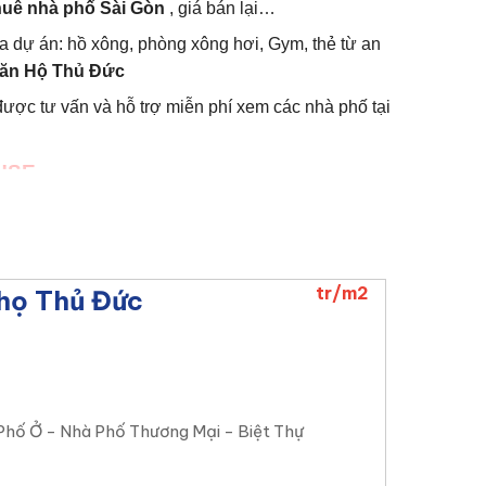
huê nhà phố Sài Gòn
, giá bán lại…
của dự án: hồ xông, phòng xông hơi, Gym, thẻ từ an
ăn Hộ Thủ Đức
được tư vấn và hỗ trợ miễn phí xem các nhà phố tại
USE
t
mới nhất of dự án.
24589
 thời.
Quý khách hàng nên liên hệ hotline
tr/m2
họ Thủ Đức
dự án.
4/7.
Với mong muốn được phục vụ tốt nhất và đầu tư
ác nhà phố đúng như yêu cầu của quý khách hàng.
Phố Ở - Nhà Phố Thương Mại - Biệt Thự