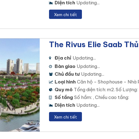
Diện tích
Updating...
Xem chi tiết
The Rivus Elie Saab Th
Địa chỉ
Updating...
Bàn giao
Updating...
Chủ đầu tư
Updating...
Loại hình
Căn hộ - Shophouse - Nhà 
Quy mô
Tổng diện tích: m2. Số Lượng:
Số tầng
Số hầm: , Chiều cao tầng:
Diện tích
Updating...
Xem chi tiết