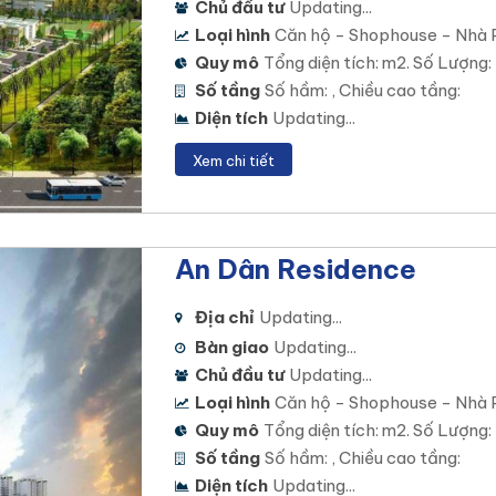
Chủ đầu tư
Updating...
Loại hình
Căn hộ - Shophouse - Nhà 
Quy mô
Tổng diện tích: m2. Số Lượng:
Số tầng
Số hầm: , Chiều cao tầng:
Diện tích
Updating...
Xem chi tiết
An Dân Residence
Địa chỉ
Updating...
Bàn giao
Updating...
Chủ đầu tư
Updating...
Loại hình
Căn hộ - Shophouse - Nhà 
Quy mô
Tổng diện tích: m2. Số Lượng:
Số tầng
Số hầm: , Chiều cao tầng:
Diện tích
Updating...