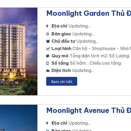
Moonlight Garden Thủ 
Địa chỉ
Updating...
Bàn giao
Updating...
Chủ đầu tư
Updating...
Loại hình
Căn hộ - Shophouse - Nhà 
Quy mô
Tổng diện tích: m2. Số Lượng:
Số tầng
Số hầm: , Chiều cao tầng:
Diện tích
Updating...
Xem chi tiết
Moonlight Avenue Thủ 
Địa chỉ
Updating...
Bàn giao
Updating...