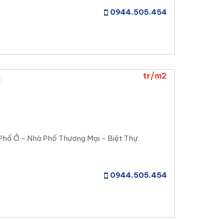
0944.505.454
tr/m2
c
Phố Ở - Nhà Phố Thương Mại - Biệt Thự
0944.505.454