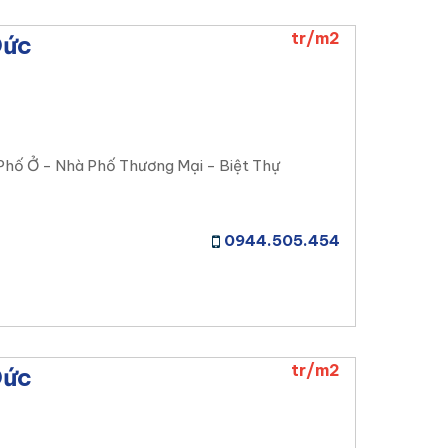
tr/m2
Đức
Phố Ở - Nhà Phố Thương Mại - Biệt Thự
0944.505.454
tr/m2
Đức