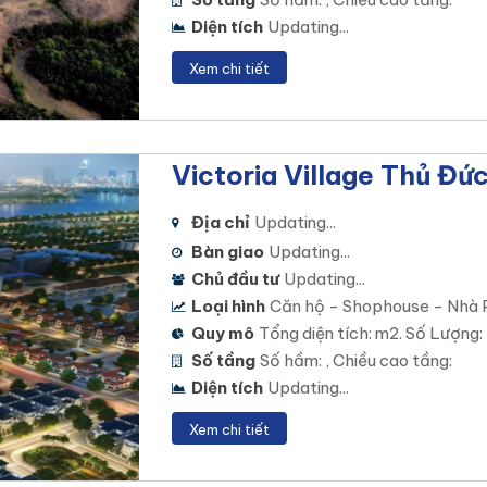
Diện tích
Updating...
Xem chi tiết
Victoria Village Thủ Đứ
Địa chỉ
Updating...
Bàn giao
Updating...
Chủ đầu tư
Updating...
Loại hình
Căn hộ - Shophouse - Nhà 
Quy mô
Tổng diện tích: m2. Số Lượng:
Số tầng
Số hầm: , Chiều cao tầng:
Diện tích
Updating...
Xem chi tiết