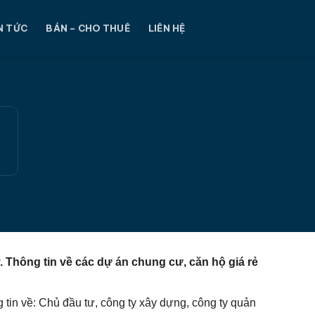
N TỨC
BÁN – CHO THUÊ
LIÊN HỆ
y.
Thông tin về các dự án chung cư, căn hộ giá rẻ
g tin về: Chủ đầu tư, công ty xây dựng, công ty quản