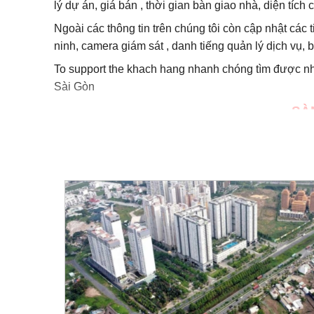
lý dự án, giá bán , thời gian bàn giao nhà, diện tích 
Ngoài các thông tin trên chúng tôi còn cập nhật các 
ninh, camera giám sát , danh tiếng quản lý dịch vụ,
To support the khach hang nhanh chóng tìm được n
Sài Gòn
SÀ
L
iện hệ ngay
0949.1
☎️
Ho
Giỏ hàng, bảng giá và hàng bán chính sách sẽ
0949.124.589
để có được thông tin chính xác và mớ
Bên ngoài công ty của chúng tôi, tôi luôn có nhân 
sinh lời cao nhất, chúng tôi sẽ hỗ trợ quý khách hà