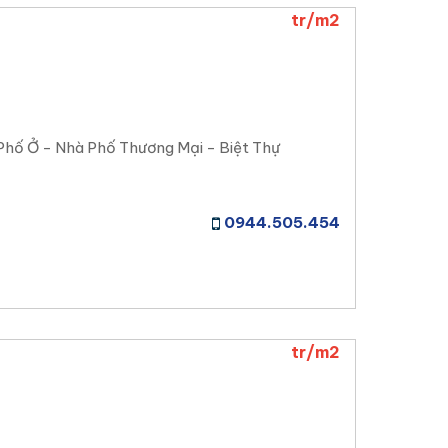
tr/m2
Phố Ở - Nhà Phố Thương Mại - Biệt Thự
0944.505.454
tr/m2