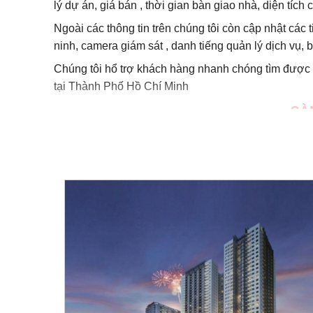
lý dự án, giá bán , thời gian bàn giao nhà, diện tích
Ngoài các thông tin trên chúng tôi còn cập nhật các 
ninh, camera giám sát , danh tiếng quản lý dịch vụ,
Chúng tôi hổ trợ khách hàng nhanh chóng tìm được
tại Thành Phố Hồ Chí Minh
SÀ
L
iện hệ ngay
0949.1
☎️
Ho
Giỏ hàng, bảng giá và hàng bán chính sách sẽ
0949.124.589
để có được thông tin chính xác và mớ
Bên ngoài công ty của chúng tôi, tôi luôn có nhân 
sinh lời cao nhất, chúng tôi sẽ hỗ trợ quý khách hà