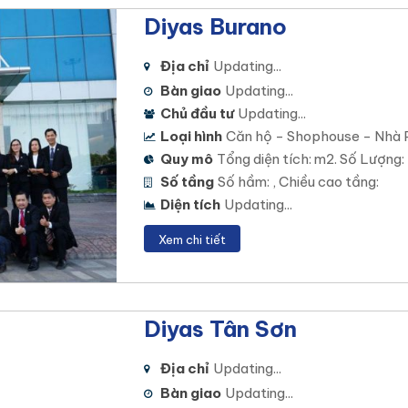
Diyas Burano
Địa chỉ
Updating...
Bàn giao
Updating...
Chủ đầu tư
Updating...
Loại hình
Căn hộ - Shophouse - Nhà 
Quy mô
Tổng diện tích: m2. Số Lượng:
Số tầng
Số hầm: , Chiều cao tầng:
Diện tích
Updating...
Xem chi tiết
Diyas Tân Sơn
Địa chỉ
Updating...
Bàn giao
Updating...