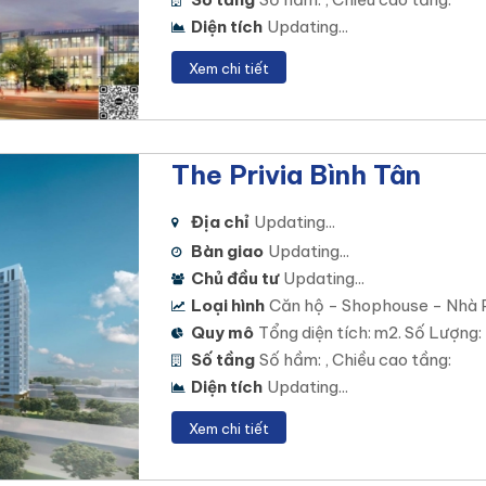
Diện tích
Updating...
Xem chi tiết
The Privia Bình Tân
Địa chỉ
Updating...
Bàn giao
Updating...
Chủ đầu tư
Updating...
Loại hình
Căn hộ - Shophouse - Nhà 
Quy mô
Tổng diện tích: m2. Số Lượng:
Số tầng
Số hầm: , Chiều cao tầng:
Diện tích
Updating...
Xem chi tiết