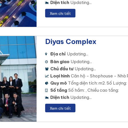
Diện tích
Updating...
Xem chi tiết
Diyas Complex
Địa chỉ
Updating...
Bàn giao
Updating...
Chủ đầu tư
Updating...
Loại hình
Căn hộ - Shophouse - Nhà 
Quy mô
Tổng diện tích: m2. Số Lượng:
Số tầng
Số hầm: , Chiều cao tầng:
Diện tích
Updating...
Xem chi tiết