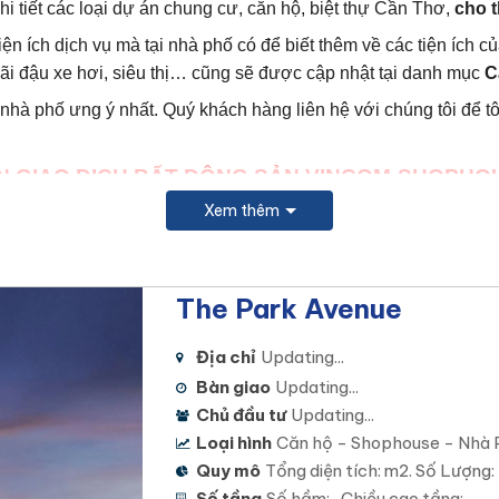
 chi tiết các loại dự án chung cư, căn hộ, biệt thự Cần Thơ,
cho 
tiện ích dịch vụ mà tại nhà phố có để biết thêm về các tiện ích 
 bãi đậu xe hơi, siêu thị… cũng sẽ được cập nhật tại danh mục
C
 nhà phố ưng ý nhất.
Quý khách hàng liên hệ với chúng tôi để t
N GIAO DỊCH BẤT ĐỘNG SẢN VINCOM-SHOPHO
Xem thêm
24.589
to receive
BẢNG GIÁ, CHÍNH SÁCH UU Đại
and
Car
tline hỗ trợ dự án 24/7:
0949.124.589
https://zalo.me/09491
 THAY ĐỔI THEO THÁNG,
để hỗ trợ thông tin nhanh chóng và kịp
The Park Avenue
i nhất thông qua đội ngũ nhân viên tư vấn chuyên nghiệp của 
viên hỗ trợ khách hàng đi xem nhà mẫu và nhà thực hiện dự án 2
Địa chỉ
Updating...
ng lấy căn hộ đẹp theo ý muốn và giá tốt nhất của dự án với c
Bàn giao
Updating...
Chủ đầu tư
Updating...
NHIỆT TÌNH – CHÍNH XÁC – CHUYÊN NGHIỆP
Loại hình
Căn hộ - Shophouse - Nhà 
Quy mô
Tổng diện tích: m2. Số Lượng:
Số tầng
Số hầm: , Chiều cao tầng: