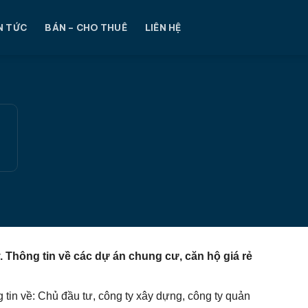
N TỨC
BÁN – CHO THUÊ
LIÊN HỆ
y.
Thông tin về các dự án chung cư, căn hộ giá rẻ
g tin về: Chủ đầu tư, công ty xây dựng, công ty quản