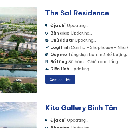
The Sol Residence
Địa chỉ
Updating...
Bàn giao
Updating...
Chủ đầu tư
Updating...
Loại hình
Căn hộ - Shophouse - Nhà 
Quy mô
Tổng diện tích: m2. Số Lượng:
Số tầng
Số hầm: , Chiều cao tầng:
Diện tích
Updating...
Xem chi tiết
Kita Gallery Bình Tân
Địa chỉ
Updating...
Bàn giao
Updating...