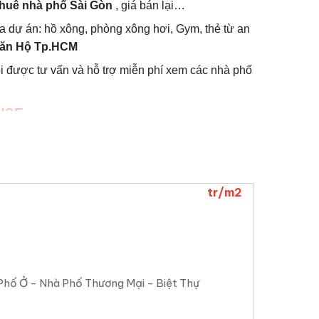
thuê nhà phố Sài Gòn
, giá bán lại…
của dự án: hồ xông, phòng xông hơi, Gym, thẻ từ an
ăn Hộ Tp.HCM
ôi được tư vấn và hỗ trợ miễn phí xem các nhà phố
USE
t
mới nhất of dự án.
24589
 thời.
Quý khách hàng nên liên hệ hotline
tr/m2
dự án.
4/7.
Với mong muốn được phục vụ tốt nhất và đầu tư
ác nhà phố đúng như yêu cầu của quý khách hàng.
Phố Ở - Nhà Phố Thương Mại - Biệt Thự