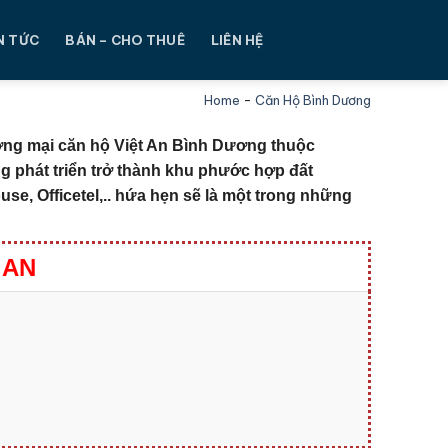
N TỨC
BÁN – CHO THUÊ
LIÊN HỆ
Home
-
Căn Hộ Bình Dương
ơng mại căn hộ Việt An Bình Dương thuộc
 phát triển trở thành khu phước hợp đất
e, Officetel,.. hứa hẹn sẽ là một trong những
 AN