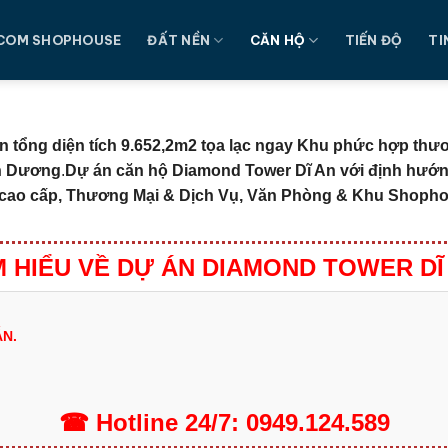
COM SHOPHOUSE
ĐẤT NỀN
CĂN HỘ
TIẾN ĐỘ
TI
 tổng diện tích 9.652,2m2 tọa lạc ngay Khu phức hợp thư
nh Dương
.
Dự án căn hộ Diamond Tower Dĩ An với định hướng
 cao cấp, Thương Mại & Dịch Vụ, Văn Phòng & Khu Shophous
M HIỂU VỀ DỰ ÁN DIAMOND TOWER DĨ
N.
☎
Hotline
24/7:
0949.124.589