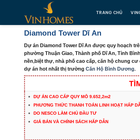
Chuyển
đến
TRANG CHỦ
VIN
nội
dung
Diamond Tower Dĩ An
Dự án Diamond Tower Dĩ An được quy hoạch trên
phường Thuận Giao, Thành phố Dĩ An, Tỉnh Bì
nền,biệt thự, nhà phố cao cấp, căn hộ chung cư
dự án hot nhất thị trường
Căn Hộ Bình Dương
.
TÌ
DỰ ÁN CAO CẤP QUY MÔ 9.652,2m2
PHƯƠNG THỨC THANH TOÁN LINH HOẠT HẤP DẪ
DO NESCO LÀM CHỦ ĐẦU TƯ
GIÁ BÁN VÀ CHÍNH SÁCH HẤP DẪN