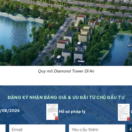
Quy mô Diamond Tower Dĩ An
ĐĂNG KÝ NHẬN BẢNG GIÁ & ƯU ĐÃI TỪ CHỦ ĐẦU TƯ
8/08/2026
Hồ sơ pháp lý
C
4