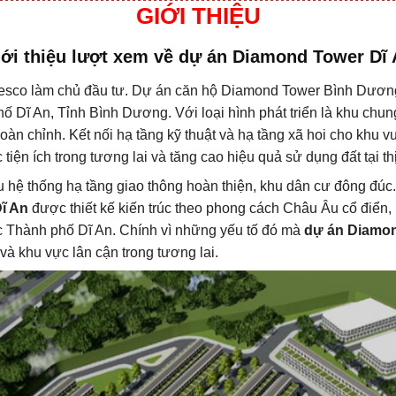
GIỚI THIỆU
ới thiệu lượt xem về dự án Diamond Tower Dĩ
esco làm chủ đầu tư. Dự án căn hộ Diamond Tower Bình Dương 
ĩ An, Tỉnh Bình Dương. Với loại hình phát triển là khu chung
hoàn chỉnh. Kết nối hạ tầng kỹ thuật và hạ tầng xã hoi cho kh
iện ích trong tương lai và tăng cao hiệu quả sử dụng đất tại t
 hệ thống hạ tầng giao thông hoàn thiện, khu dân cư đông đúc.
ĩ An
được thiết kế kiến trúc theo phong cách Châu Âu cổ điển,
c Thành phố Dĩ An. Chính vì những yếu tố đó mà
dự án Diamon
và khu vực lân cận trong tương lai.