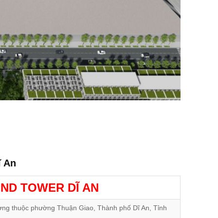
 An
ND TOWER DĨ AN
ơng thuộc phường Thuận Giao, Thành phố Dĩ An, Tỉnh