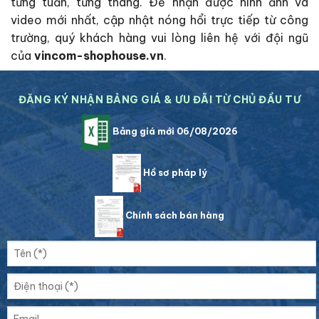
từng tuần, từng tháng. Để nhận được hình ảnh và
video mới nhất, cập nhật nóng hổi trực tiếp từ công
trường, quý khách hàng vui lòng liên hệ với đội ngũ
của
vincom-shophouse.vn
.
ĐĂNG KÝ NHẬN BẢNG GIÁ & ƯU ĐÃI TỪ CHỦ ĐẦU TƯ
Bảng giá mới 06/08/2026
Hồ sơ pháp lý
Chính sách bán hàng