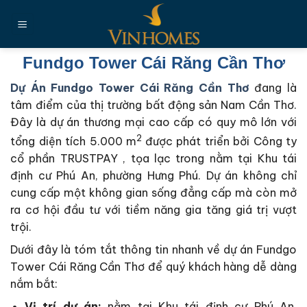
Chuyển
đến
nội
dung
Fundgo Tower Cái Răng Cần Thơ
Dự Án Fundgo Tower Cái Răng Cần Thơ
đang là
tâm điểm của thị trường bất động sản Nam Cần Thơ.
Đây là dự án thương mại cao cấp có quy mô lớn với
2
tổng diện tích 5.000 m
được phát triển bởi Công ty
cổ phần TRUSTPAY , tọa lạc trong nằm tại Khu tái
định cư Phú An, phường Hưng Phú. Dự án không chỉ
cung cấp một không gian sống đẳng cấp mà còn mở
ra cơ hội đầu tư với tiềm năng gia tăng giá trị vượt
trội.
Dưới đây là tóm tắt thông tin nhanh về dự án Fundgo
Tower Cái Răng Cần Thơ để quý khách hàng dễ dàng
nắm bắt:
Vị trí dự án:
nằm tại Khu tái định cư Phú An,