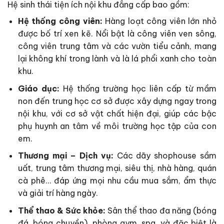
Hệ sinh thái tiện ích nội khu đẳng cấp bao gồm:
Hệ thống công viên:
Hàng loạt công viên lớn nhỏ
được bố trí xen kẽ. Nổi bật là công viên ven sông,
công viên trung tâm và các vườn tiểu cảnh, mang
lại không khí trong lành và là lá phổi xanh cho toàn
khu.
Giáo dục:
Hệ thống trường học liên cấp từ mầm
non đến trung học cơ sở được xây dựng ngay trong
nội khu, với cơ sở vật chất hiện đại, giúp các bậc
phụ huynh an tâm về môi trường học tập của con
em.
Thương mại – Dịch vụ:
Các dãy shophouse sầm
uất, trung tâm thương mại, siêu thị, nhà hàng, quán
cà phê… đáp ứng mọi nhu cầu mua sắm, ẩm thực
và giải trí hàng ngày.
Thể thao & Sức khỏe:
Sân thể thao đa năng (bóng
đá, bóng chuyền), phòng gym, spa, và đặc biệt là