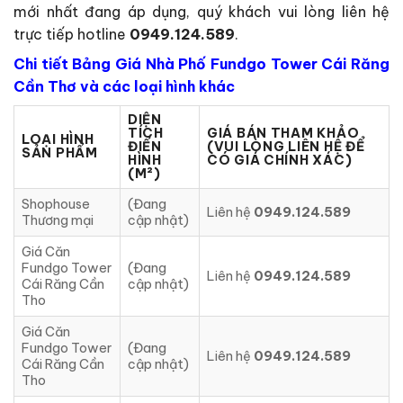
mới nhất đang áp dụng, quý khách vui lòng liên hệ
trực tiếp hotline
0949.124.589
.
Chi tiết Bảng Giá Nhà Phố Fundgo Tower Cái Răng
Cần Thơ và các loại hình khác
DIỆN
TÍCH
GIÁ BÁN THAM KHẢO
LOẠI HÌNH
ĐIỂN
(VUI LÒNG LIÊN HỆ ĐỂ
SẢN PHẨM
HÌNH
CÓ GIÁ CHÍNH XÁC)
(M²)
Shophouse
(Đang
Liên hệ
0949.124.589
Thương mại
cập nhật)
Giá Căn
Fundgo Tower
(Đang
Liên hệ
0949.124.589
Cái Răng Cần
cập nhật)
Tho
Giá Căn
Fundgo Tower
(Đang
Liên hệ
0949.124.589
Cái Răng Cần
cập nhật)
Tho