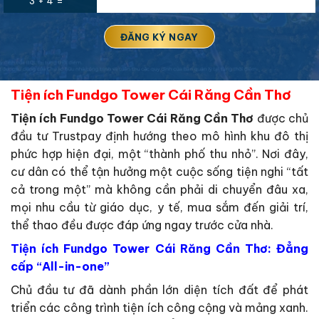
3 + 4 =
Tiện ích Fundgo Tower Cái Răng Cần Thơ
Tiện ích Fundgo Tower Cái Răng Cần Thơ
được chủ
đầu tư Trustpay định hướng theo mô hình khu đô thị
phức hợp hiện đại, một “thành phố thu nhỏ”. Nơi đây,
cư dân có thể tận hưởng một cuộc sống tiện nghi “tất
cả trong một” mà không cần phải di chuyển đâu xa,
mọi nhu cầu từ giáo dục, y tế, mua sắm đến giải trí,
thể thao đều được đáp ứng ngay trước cửa nhà.
Tiện ích Fundgo Tower Cái Răng Cần Thơ: Đẳng
cấp “All-in-one”
Chủ đầu tư đã dành phần lớn diện tích đất để phát
triển các công trình tiện ích công cộng và mảng xanh.