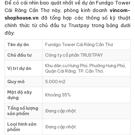
Để có cái nhìn bao quát nhất về dự án Fundgo Tower
Cái Răng Cần Thơ này, phòng kinh doanh
vincom-
shophouse.vn
đã tổng hợp các thông số kỹ thuật
chính thức từ chủ đầu tư Trustpay trong bảng dưới
đây:
Tên dự án
Fundgo Tower Cái Răng Cần Thơ
Chủ đầu tư
Công ty cổ phần TRUSTPAY
Khu dân cư Hưng Phú, Phường Hưng Phú,
Vị trí dự án
Quận Cái Răng, TP. Cần Thơ.
Quy mô
5.000 m2
Mật độ xây
Khoảng 35%
dựng
Tổng số lượng
Đang cập nhật
sản phẩm
Loại hình sản
Đang cập nhật
phẩm