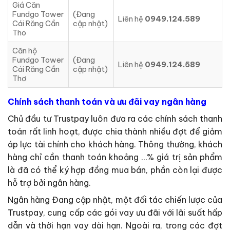
Giá Căn
Fundgo Tower
(Đang
Liên hệ
0949.124.589
Cái Răng Cần
cập nhật)
Tho
Căn hộ
Fundgo Tower
(Đang
Liên hệ
0949.124.589
Cái Răng Cần
cập nhật)
Thơ
Chính sách thanh toán và ưu đãi vay ngân hàng
Chủ đầu tư Trustpay luôn đưa ra các chính sách thanh
toán rất linh hoạt, được chia thành nhiều đợt để giảm
áp lực tài chính cho khách hàng. Thông thường, khách
hàng chỉ cần thanh toán khoảng …% giá trị sản phẩm
là đã có thể ký hợp đồng mua bán, phần còn lại được
hỗ trợ bởi ngân hàng.
Ngân hàng Đang cập nhật, một đối tác chiến lược của
Trustpay, cung cấp các gói vay ưu đãi với lãi suất hấp
dẫn và thời hạn vay dài hạn. Ngoài ra, trong các đợt