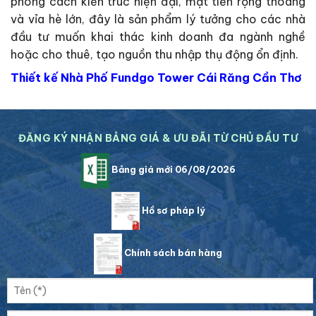
phong cách kiến trúc hiện đại, mặt tiền rộng thoáng
và vỉa hè lớn, đây là sản phẩm lý tưởng cho các nhà
đầu tư muốn khai thác kinh doanh đa ngành nghề
hoặc cho thuê, tạo nguồn thu nhập thụ động ổn định.
Thiết kế Nhà Phố Fundgo Tower Cái Răng Cần Thơ
ĐĂNG KÝ NHẬN BẢNG GIÁ & ƯU ĐÃI TỪ CHỦ ĐẦU TƯ
Bảng giá mới 06/08/2026
Hồ sơ pháp lý
Chính sách bán hàng