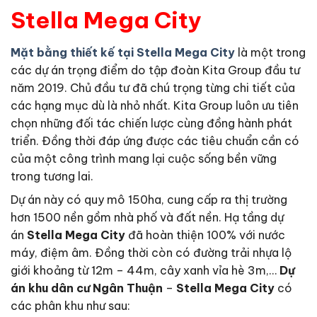
Stella Mega City
Mặt bằng thiết kế tại Stella Mega City
là một trong
các dự án trọng điểm do tập đoàn Kita Group đầu tư
năm 2019. Chủ đầu tư đã chú trọng từng chi tiết của
các hạng mục dù là nhỏ nhất. Kita Group luôn ưu tiên
chọn những đối tác chiến lược cùng đồng hành phát
triển. Đồng thời đáp ứng được các tiêu chuẩn cần có
của một công trình mang lại cuộc sống bền vững
trong tương lai.
Dự án này có quy mô 150ha, cung cấp ra thị trường
hơn 1500 nền gồm nhà phố và đất nền. Hạ tầng dự
án
Stella Mega City
đã hoàn thiện 100% với nước
máy, điệm âm. Đồng thời còn có đường trải nhựa lộ
giới khoảng từ 12m – 44m, cây xanh vỉa hè 3m,…
Dự
án khu dân cư Ngân Thuận
–
Stella Mega City
có
các phân khu như sau: