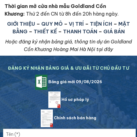
Thời gian mở cửa nhà mẫu Goldland Cồn
Khương
:
Thứ 2 đến CN từ 8h đến 20h hàng ngày.
GIỚI THIỆU
–
QUY MÔ
–
VỊ TRÍ
–
TIỆN ÍCH
–
MẶT
BẰNG
–
THIẾT KẾ
–
THANH TOÁN
–
GIÁ BÁN
Hoặc đăng ký nhận bảng giá, thông tin dự án Goldland
Cồn Khương Hoàng Mai Hà Nội tại đây
ĐĂNG KÝ NHẬN BẢNG GIÁ & ƯU ĐÃI TỪ CHỦ ĐẦU TƯ
Bảng giá mới 09/08/2026
Hồ sơ pháp lý
Chính sách bán hàng