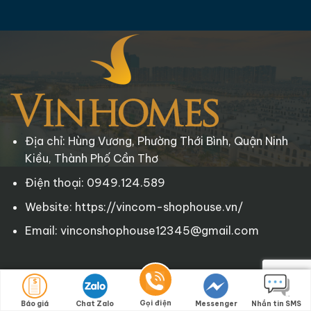
Địa chỉ: Hùng Vương, Phường Thới Bình, Quận Ninh
Kiều, Thành Phố Cần Thơ
Điện thoại: 0949.124.589
Website: https://vincom-shophouse.vn/
Email: vinconshophouse12345@gmail.com
Copyright © 2025 Vincom-Shophouse.vn
. All rights reserved.
Gọi điện
Báo giá
Chat Zalo
Messenger
Nhắn tin SMS