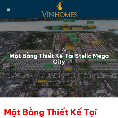
Chuyển
đến
nội
dung
TIN TỨC
Mặt Bằng Thiết Kế Tại Stella Mega
City
Mặt Bằng Thiết Kế Tại