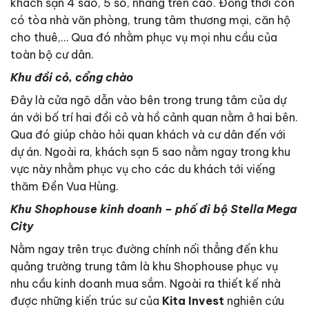
khách sạn 4 sao, 5 so, nhàng trên cao. Đồng thời còn
có tòa nhà văn phòng, trung tâm thương mại, căn hộ
cho thuê,… Qua đó nhằm phục vụ mọi nhu cầu của
toàn bộ cư dân.
Khu đồi cỏ, cổng chào
Đây là cửa ngõ dẫn vào bên trong trung tâm của dự
án với bố trí hai đồi cỏ và hồ cảnh quan nằm ở hai bên.
Qua đó giúp chào hỏi quan khách và cư dân đến với
dự án. Ngoài ra, khách sạn 5 sao nằm ngay trong khu
vực này nhằm phục vụ cho các du khách tới viếng
thăm Đền Vua Hùng.
Khu Shophouse kinh doanh – phố đi bộ Stella Mega
City
Nằm ngay trên trục đường chính nối thẳng đến khu
quảng trường trung tâm là khu Shophouse phục vụ
nhu cầu kinh doanh mua sắm. Ngoài ra thiết kế nhà
được những kiến trúc sư của
Kita Invest
nghiên cứu