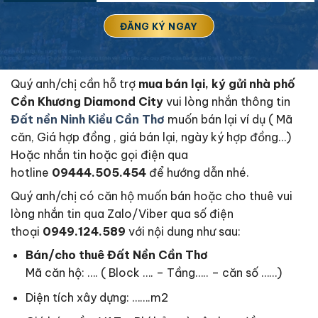
Quý anh/chị cần hỗ trợ
mua bán lại, ký gửi nhà phố
Cồn Khương Diamond City
vui lòng nhắn thông tin
Đất nền Ninh Kiều Cần Thơ
muốn bán lại ví dụ ( Mã
căn, Giá hợp đồng , giá bán lại, ngày ký hợp đồng…)
Hoặc nhắn tin hoặc gọi điện qua
hotline
09444.505.454
để hướng dẫn nhé.
Quý anh/chị có căn hộ muốn bán hoặc cho thuê vui
lòng nhắn tin qua Zalo/Viber qua số điện
thoại
0949.124.589
với nội dung như sau:
Bán/cho thuê Đất Nền Cần Thơ
Mã căn hộ: …. ( Block …. – Tầng….. – căn số ……)
Diện tích xây dựng: …….m2