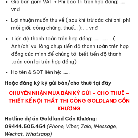
Giá bán gồm VAT + Phí bảo trì trên hợp đồng: …..
vnđ
Lợi nhuận muốn thu về ( sau khi trừ các chi phí: phí
môi giới, công chứng, thuế….): …. vnđ
Tiến độ thanh toán trên hợp đồng: ……………. (
Anh/chị vui lòng chụp tiến độ thanh toán trên hợp
đồng của mình để chúng tôi biết tiến độ thanh
toán còn lại trên hợp đồng)
Họ tên & SĐT liên hệ: …….
Hoặc đăng ký ký gửi bán/cho thuê tại đây
CHUYÊN NHẬN MUA BÁN KÝ GỬI – CHO THUÊ –
THIẾT KẾ NỘI THẤT THI CÔNG GOLDLAND CỒN
KHƯƠNG
Hotline dự án Goldland Cồn Khương:
09444.505.454
(Phone, Viber, Zalo, iMessage,
Wechat, Whatsapp)