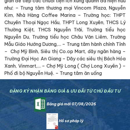
gian để tiếp các chuổi tiện ích xung quanh đã hiện hữu
như:
– Trung tâm thương mại Vincom Plaza, Nguyễn
Kim, Nhà Hàng Coffee Marina – Trường học: THPT
Chuyên Thoại Ngọc Hầu, THPT Long Xuyên, THCS Lý
Thường Kiệt, THCS Nguyễn Trãi, Trường tiểu học
Nguyễn Du, Trường tiểu học Châu Văn Liêm, Trường
Mẫu Giáo Hướng Dương,… – Trung tâm hành chính Tỉnh
– Chợ Mỹ Bình, Siêu thị Co.op Mart, dãy ngân hàng –
Trường Đại Học An Giang – Dãy các siêu thị Bách Hóa
Xanh, Vinmart,… – Chợ Mỹ Long ( Chợ Long Xuyên ) –
Phố đi bộ Nguyễn Huệ. – Trung tâm ăn uống
ĐĂNG KÝ NHẬN BẢNG GIÁ & ƯU ĐÃI TỪ CHỦ ĐẦU TƯ
Bảng giá mới 07/08/2026
Hồ sơ pháp lý