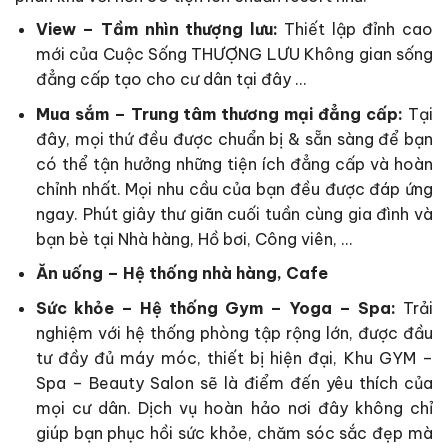
View – Tầm nhìn thượng lưu:
Thiết lập đỉnh cao
mới của Cuộc Sống THƯỢNG LƯU Không gian sống
đẳng cấp tạo cho cư dân tại đây …
Mua sắm – Trung tâm thương mại đẳng cấp:
Tại
đây, mọi thứ đều được chuẩn bị & sẵn sàng để bạn
có thể tận hưởng những tiện ích đẳng cấp và hoàn
chỉnh nhất. Mọi nhu cầu của bạn đều được đáp ứng
ngay. Phút giây thư giãn cuối tuần cùng gia đình và
bạn bè tại Nhà hàng, Hồ bơi, Công viên, …
Ăn uống – Hệ thống nhà hàng, Cafe
Sức khỏe – Hệ thống Gym – Yoga – Spa:
Trải
nghiệm với hệ thống phòng tập rộng lớn, được đầu
tư đầy đủ máy móc, thiết bị hiện đại, Khu GYM –
Spa – Beauty Salon sẽ là điểm đến yêu thích của
mọi cư dân. Dịch vụ hoàn hảo nơi đây không chỉ
giúp bạn phục hồi sức khỏe, chăm sóc sắc đẹp mà