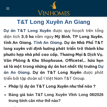
Chuyển
đến
nội
dung
T&T Long Xuyên An Giang
Dự án T&T Long Xuyên
được quy hoạch trên tổng
diện tích
3,5 ha
nằm ngay
Mỹ Bình, TP Long Xuyên,
tỉnh An Giang,
Tỉnh An Giang
. Dự án Nhà Phố T&T
long xuyên với định hướng phát triển trở thành khu
phước hợp nhà phố cao cấp, Thương Mại & Dịch Vụ,
Văn Phòng & Khu Shophouse, Officetel,.. hứa hẹn
sẽ là một trong những dự án hot nhất thị trường
Dự
án An Giang
.
Dự án T&T Long Xuyên
được phát
triển bởi tập đoàn số 1 Việt Nam T&T Group.
Pháp lý dự án T&T Long Xuyên như thế nào ?
Bảng giá bán T&T Long Xuyên Vĩnh Long 08/2026
trung bình căn như thế nào?