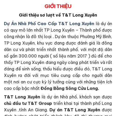
GIỚI THIỆU
Giới thiệu sơ lượt về T&T Long Xuyên
Dự Án Nhà Phố Cao Cấp T&T Long Xuyên
là dự án
có quy mô lớn nhất TP Long Xuyên – Thành phố được
công nhận là đô thị loại . Dự án thuộc Phường Mỹ Bình,
TP Long Xuyên, khu vực đang được đánh giá là đông
dân cư và phát triển nhất thành phố, với mật độ dân
số gần 300.000 người ( số liệu năm 2017 ) đủ để cho
thấy TP Long Xuyên đang ngày càng phát triển và rất
đáng để sinh sống, thấu hiểu được điều đó, T&T Long
Xuyên ra đời với mục tiêu cung cấp cho người dân
một nơi an cư cực kỳ lý tưởng cùng với những tiện ích
cao cấp bậc nhất
Đồng Bằng Sông Cửu Long.
T&T Long Xuyên
là dự án Nhà phố, khách sạn được
chủ đầu tư T&T Group
triển khai tại thành phố Long
Xuyên ,tỉnh An Giang.
Dự án T&T Long Xuyên
được