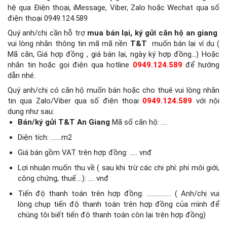
hệ qua Điện thoại, iMessage, Viber, Zalo hoặc Wechat qua số
điện thoại 0949.124.589
Quý anh/chị cần hỗ trợ
mua bán lại, ký gửi căn hộ an giang
vui lòng nhắn thông tin mã mã nền
T&T
muốn bán lại ví dụ (
Mã căn, Giá hợp đồng , giá bán lại, ngày ký hợp đồng…) Hoặc
nhắn tin hoặc gọi điện qua hotline
0949.124.589
để hướng
dẫn nhé.
Quý anh/chị có căn hộ muốn bán hoặc cho thuê vui lòng nhắn
tin qua Zalo/Viber qua số điện thoại
0949.124.589
với nội
dung như sau:
Bán/ký gửi T&T An Giang
Mã số căn hộ: ….
Diện tích: …….m2
Giá bán gồm VAT trên hợp đồng: ….. vnđ
Lợi nhuận muốn thu về ( sau khi trừ các chi phí: phí môi giới,
công chứng, thuế….): …. vnđ
Tiến độ thanh toán trên hợp đồng: ……………. ( Anh/chị vui
lòng chụp tiến độ thanh toán trên hợp đồng của mình để
chúng tôi biết tiến độ thanh toán còn lại trên hợp đồng)