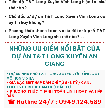
Tiến độ T&T Long Xuyên Vĩnh Long
hiện tại như
thế nào?
Chủ đầu tư dự án T&T Long Xuyên Vĩnh Long
có
uy tín hay không?
Phương thức thanh toán và ưu đãi nhà phố T&T
Long Xuyên Vĩnh Long
như thế nào?,…
NHỮNG ƯU ĐIỂM NỔI BẬT CỦA
DỰ ÁN T&T LONG XUYÊN AN
GIANG
• DỰ ÁN NHÀ PHỐ T&T LONG XUYÊN VỚI TỔNG QUY
MÔ HƠN 3,5 HA
• GIÁ ĐẶC BIỆT HẤP DẪN CHỈ TỪ 6-8 TỶ / CĂN .
• DO T&T GROUP LÀM CHỦ ĐẦU TƯ .
• PHƯƠNG THỨC THANH TOÁN LINH HOẠT VÀ HẤP
DẪN.
☎ Hotline 24/7 : 0949.124.589