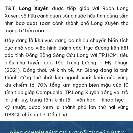
T&T Long Xuyên
được tiếp giáp với Rạch Long
Xuyên, sỡ hữu cảnh quan sông nước hữu tình cùng tầm
nhìn bao quát toàn cảnh thành phố Long Xuyên thơ
mộng từ trên cao.
Đây đang là khu vực đang có nhiều chuyển biến tích
cực nhờ vào việc hình thành các trục đường liên kết
các tỉnh Đồng Bằng Sông Cửu Long với TP.HCM, tiêu
biểu như tuyến cao tốc Trung Lương – Mỹ Thuận
(2021). Đồng thời, về kinh tế, An Giang đang là tỉnh
thành đứng thứ nhất kim ngạch xuất khẩu của vùng
khi chiếm tới 70% tổng kim ngạch biên mậu của 10
tỉnh tiếp giáp Campuchia. TP.Long Xuyên đóng vai trò
là tỉnh luỵ, trung tâm kinh tế – văn hoá – khoa học –
kỹ thuật, được xem là thành phố lớn thứ hai vùng
ĐBSCL chỉ sau TP. Cần Thơ.