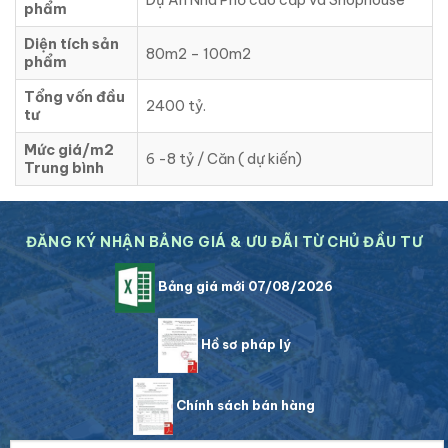
Dự Án Nhà Phố cao cấp và Shophouse
phẩm
Diện tích sản
80m2 – 100m2
phẩm
Tổng vốn đầu
2400 tỷ.
tư
Mức giá/m2
6 -8 tỷ / Căn ( dự kiến)
Trung bình
ĐĂNG KÝ NHẬN BẢNG GIÁ & ƯU ĐÃI TỪ CHỦ ĐẦU TƯ
Bảng giá mới 07/08/2026
Hồ sơ pháp lý
Chính sách bán hàng