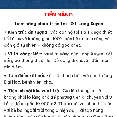
TIỀM NĂNG
Tiềm năng pháp triển tại
T&T Long Xuyên
+
Kiến trúc ấn tượng:
Các căn hộ tại
T&T
được thiết
kế tối ưu về không gian. 100% căn hộ có ánh sáng và
đón gió tự nhiên – không có góc chết.
+
Vị trí vàng:
Nằm tại vị trí vàng của Long Xuyên. Kết
nối giao thông thuận lợi. Dễ dàng di chuyển đến mọi
địa điểm.
+
Tâm điểm kết nối:
kết nối thuận tiện với các trường
Đại Học, bệnh viện, chợ,…
+
Tiện ích nội khu vượt trội:
Cư dân tương lai sẽ
không phải lo lắng chỗ để phương tiện di chuyển với 3
tầng để xe gần 10.000m2. Thoải mái vui chơi thư giãn
với bẻ bơi ngoài trời tầng 5 hiện đại. Tái tạo năng
lượng, rèn luyện sức khoẻ với các phòng tập Gym, Spa