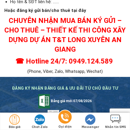
Họ tên & SĐT liên hệ: …….
Hoặc đăng ký gửi bán/cho thuê tại đây
CHUYÊN NHẬN MUA BÁN KÝ GỬI –
CHO THUÊ – THIẾT KẾ THI CÔNG XÂY
DỰNG DỰ ÁN T&T LONG XUYÊN AN
GIANG
☎ Hotline 24/7: 0949.124.589
(Phone, Viber, Zalo, Whatsapp, Wechat)
ĐĂNG KÝ NHẬN BẢNG GIÁ & ƯU ĐÃI TỪ CHỦ ĐẦU TƯ
Bảng giá mới 07/08/2026
Hồ sơ pháp lý
Gọi điện
Báo giá
Chat Zalo
Messenger
Nhắn tin SMS