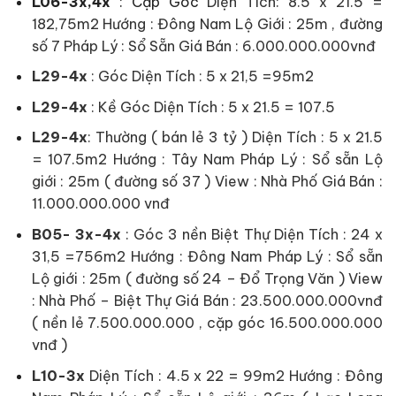
L06-3x,4x
: Cặp Góc
Diện Tích: 8.5 x 21.5 =
182,75m2 Hướng : Đông Nam Lộ Giới : 25m , đường
số 7 Pháp Lý : Sổ Sẵn Giá Bán : 6.000.000.000vnđ
L29-4x
: Góc Diện Tích : 5 x 21,5 =95m2
L29-4x
: Kề Góc Diện Tích : 5 x 21.5 = 107.5
L29-4x
: Thường ( bán lẻ 3 tỷ ) Diện Tích : 5 x 21.5
= 107.5m2 Hướng : Tây Nam Pháp Lý : Sổ sẵn Lộ
giới : 25m ( đường số 37 ) View : Nhà Phố Giá Bán :
11.000.000.000 vnđ
B05- 3x-4x
: Góc 3 nền Biệt Thự Diện Tích : 24 x
31,5 =756m2 Hướng : Đông Nam Pháp Lý : Sổ sẵn
Lộ giới : 25m ( đường số 24 – Đổ Trọng Văn ) View
: Nhà Phố – Biệt Thự Giá Bán : 23.500.000.000vnđ
( nền lẻ 7.500.000.000 , cặp góc 16.500.000.000
vnđ )
L10-3x
Diện Tích : 4.5 x 22 = 99m2 Hướng : Đông