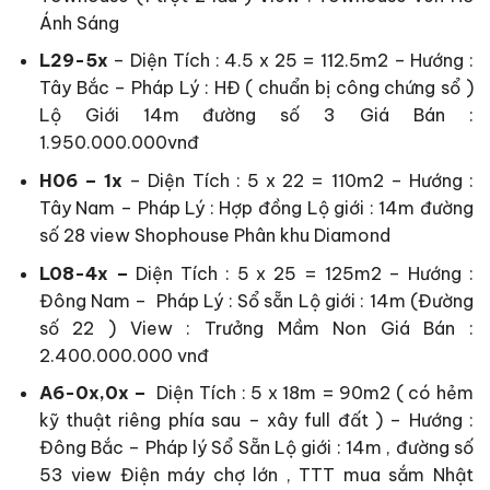
Ánh Sáng
L29-5x
– Diện Tích : 4.5 x 25 = 112.5m2 – Hướng :
Tây Bắc – Pháp Lý : HĐ ( chuẩn bị công chứng sổ )
Lộ Giới 14m đường số 3 Giá Bán :
1.950.000.000vnđ
H06 – 1x
– Diện Tích : 5 x 22 = 110m2 – Hướng :
Tây Nam – Pháp Lý : Hợp đồng Lộ giới : 14m đường
số 28 view Shophouse Phân khu Diamond
L08-4x –
Diện Tích : 5 x 25 = 125m2 – Hướng :
Đông Nam – Pháp Lý : Sổ sẵn Lộ giới : 14m (Đường
số 22 ) View : Trưởng Mầm Non Giá Bán :
2.400.000.000 vnđ
A6-0x,0x –
Diện Tích : 5 x 18m = 90m2 ( có hẻm
kỹ thuật riêng phía sau – xây full đất ) – Hướng :
Đông Bắc – Pháp lý Sổ Sẵn Lộ giới : 14m , đường số
53 view Điện máy chợ lớn , TTT mua sắm Nhật