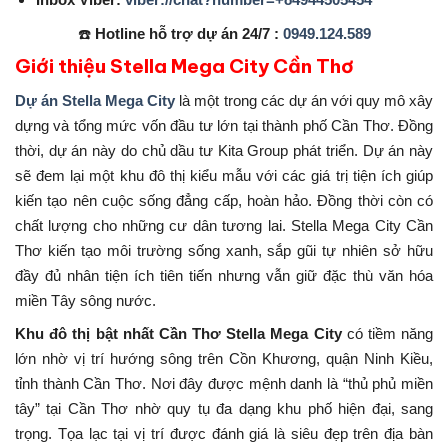
☎️
Hotline hỗ trợ dự án 24/7 :
0949.124.589
Giới thiệu Stella Mega City Cần Thơ
Dự án Stella Mega City
là một trong các dự án với quy mô xây
dựng và tổng mức vốn đầu tư lớn tại thành phố Cần Thơ. Đồng
thời, dự án này do chủ dầu tư Kita Group phát triển. Dự án này
sẽ đem lại một khu đô thị kiểu mẫu với các giá trị tiện ích giúp
kiến tạo nên cuộc sống đẳng cấp, hoàn hảo. Đồng thời còn có
chất lượng cho những cư dân tương lai. Stella Mega City Cần
Thơ kiến tạo môi trường sống xanh, sắp gũi tự nhiên sở hữu
đầy đủ nhân tiện ích tiên tiến nhưng vẫn giữ đặc thù văn hóa
miền Tây sông nước.
Khu đô thị bật nhất Cần Thơ Stella Mega City
có tiềm năng
lớn nhờ vị trí hướng sông trên Cồn Khương, quận Ninh Kiều,
tỉnh thành Cần Thơ. Nơi đây được mệnh danh là “thủ phủ miền
tây” tại Cần Thơ nhờ quy tụ đa dạng khu phố hiện đại, sang
trọng. Tọa lạc tại vị trí được đánh giá là siêu đẹp trên địa bàn