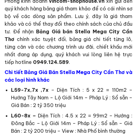
Phòng kinh doanh
vincom-shophouse.vn
xin gửi đến
quý khách hàng bảng giá tham khảo để có cái nhìn sơ
bộ về các dòng sản phẩm. Lưu ý, đây là giá tham
khảo và có thể thay đổi theo chính sách của chủ đầu
tư. Để nhận
Bảng Giá bán Stella Mega City Cần
Thơ
chính xác tuyệt đối, bảng giá chi tiết từng lô,
từng căn và các chương trình ưu đãi, chiết khấu mới
nhất đang áp dụng, quý khách vui lòng liên hệ trực
tiếp hotline
0949.124.589
.
Chi tiết Bảng Giá Bán Stella Mega City Cần Thơ và
các loại hình khác
L59-7x,7x ,7x
– Diện Tích : 5 x 22 = 110m2 –
Hướng Tây Nam – Lộ Giới 14m – Pháp Lý : Sổ sẵn –
Giá Bán : 2 tỷ 350 triệu
L60-8x –
Diện Tích : 4.5 x 22 = 99m2 – Hướng :
Đông Bắc – Lộ Giới 14m – Pháp Lý : Sổ sẵn – Giá
Bán : 2 tỷ 200 triệu – View : Nhà Phố bình thường