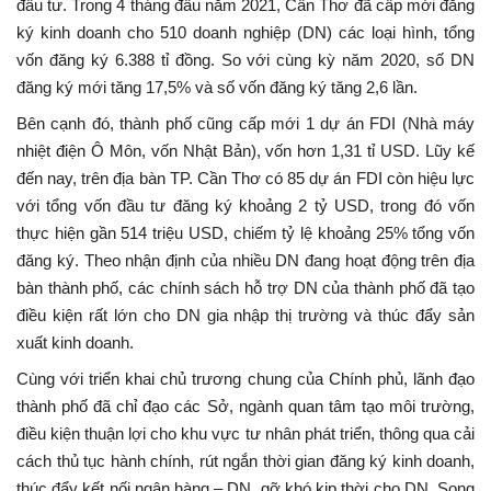
đầu tư. Trong 4 tháng đầu năm 2021, Cần Thơ đã cấp mới đăng
ký kinh doanh cho 510 doanh nghiệp (DN) các loại hình, tổng
vốn đăng ký 6.388 tỉ đồng. So với cùng kỳ năm 2020, số DN
đăng ký mới tăng 17,5% và số vốn đăng ký tăng 2,6 lần.
Bên cạnh đó, thành phố cũng cấp mới 1 dự án FDI (Nhà máy
nhiệt điện Ô Môn, vốn Nhật Bản), vốn hơn 1,31 tỉ USD. Lũy kế
đến nay, trên địa bàn TP. Cần Thơ có 85 dự án FDI còn hiệu lực
với tổng vốn đầu tư đăng ký khoảng 2 tỷ USD, trong đó vốn
thực hiện gần 514 triệu USD, chiếm tỷ lệ khoảng 25% tổng vốn
đăng ký. Theo nhận định của nhiều DN đang hoạt động trên địa
bàn thành phố, các chính sách hỗ trợ DN của thành phố đã tạo
điều kiện rất lớn cho DN gia nhập thị trường và thúc đẩy sản
xuất kinh doanh.
Cùng với triển khai chủ trương chung của Chính phủ, lãnh đạo
thành phố đã chỉ đạo các Sở, ngành quan tâm tạo môi trường,
điều kiện thuận lợi cho khu vực tư nhân phát triển, thông qua cải
cách thủ tục hành chính, rút ngắn thời gian đăng ký kinh doanh,
thúc đẩy kết nối ngân hàng – DN, gỡ khó kịp thời cho DN. Song