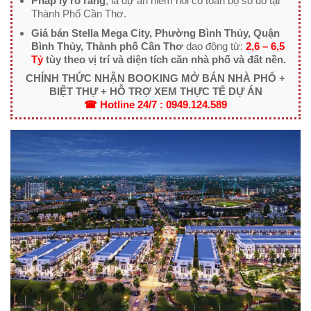
Pháp lý rõ ràng
, là dự án hiếm hoi có toàn bộ sổ đỏ tại
Thành Phố Cần Thơ.
Giá bán Stella Mega City, Phường
Bình Thủy, Quận
Bình Thủy, Thành phố Cần Thơ
dao động từ:
2,6 – 6,5
Tỷ
tùy theo vị trí và diện tích căn nhà phố và đất nền.
CHÍNH THỨC NHẬN BOOKING MỞ BÁN NHÀ PHỐ +
BIỆT THỰ + HỖ TRỢ XEM THỰC TẾ DỰ ÁN
☎ Hotline 24/7 : 0949.124.589