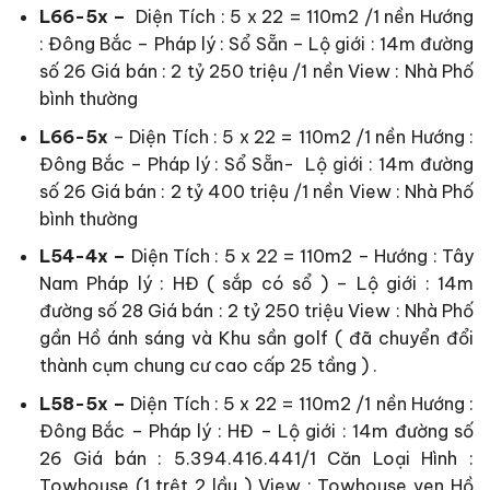
L66-5x –
Diện Tích : 5 x 22 = 110m2 /1 nền Hướng
: Đông Bắc – Pháp lý : Sổ Sẵn – Lộ giới : 14m đường
số 26 Giá bán : 2 tỷ 250 triệu /1 nền View : Nhà Phố
bình thường
L66-5x
– Diện Tích : 5 x 22 = 110m2 /1 nền Hướng :
Đông Bắc – Pháp lý : Sổ Sẵn- Lộ giới : 14m đường
số 26 Giá bán : 2 tỷ 400 triệu /1 nền View : Nhà Phố
bình thường
L54-4x –
Diện Tích : 5 x 22 = 110m2 – Hướng : Tây
Nam Pháp lý : HĐ ( sắp có sổ ) – Lộ giới : 14m
đường số 28 Giá bán : 2 tỷ 250 triệu View : Nhà Phố
gần Hồ ánh sáng và Khu sần golf ( đã chuyển đổi
thành cụm chung cư cao cấp 25 tầng ) .
L58-5x –
Diện Tích : 5 x 22 = 110m2 /1 nền Hướng :
Đông Bắc – Pháp lý : HĐ – Lộ giới : 14m đường số
26 Giá bán : 5.394.416.441/1 Căn Loại Hình :
Towhouse (1 trệt 2 lầu ) View : Towhouse ven Hồ