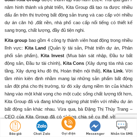
năm hình thành và phát triển, Kita Group đã tạo ra được nhiều
dấu ấn trên thị trường bất động sản trung và cao cấp với nhiều
dự án căn hộ ,đất nền, nhà phố cao cấp nổi tiếng có thiết kế
sang trọng, chất lượng, đầy đủ tiện nghi.
Kita group
bao gồm 4 công ty thành viên hoạt động trong nhiều
lĩnh vực:
Kita Land
(Quản lý tài sản, Phát triển dự án, Phân
phối sản phẩm),
Kita Invest
(Mua bán sát nhập, Đầu tư bất
động sản, Đầu tư tài chính),
Kita Cons
(Xây dựng tòa nhà cao
tầng, Xây dựng khu đô thị, Hoàn thiện nội thất),
Kita Link
. Với
tầm nhìn kiên định nhằm mang lại những sản phẩm bất động
sản đột phá cho thị trường, từ đó xây dựng niềm tin của khách
hàng vào một khát vọng cho một cuộc sống chất lượng tốt hơn,
Kita Group đã và đang không ngừng phát triển với nhiều dự án
bất động sản khác nhau. Vừa qua, bà Đặng Thị Thùy Trang –
CEO của Kita Group đã có những chia sẻ cụ thể về dự định
trong tương lai gần của tập đoàn.
Gọi điện
Báo giá
Chat Zalo
Messenger
Nhắn tin SMS
Là một cái tên trẻ chỉ mới xuất hiện từ năm 2024 nhưng Kita