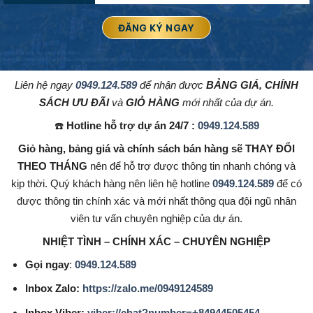
L
iên hệ ngay
0949.124.589
để nhận được
BẢNG GIÁ, CHÍNH
SÁCH ƯU ĐÃI
và
GIỎ HÀNG
mới nhất của dự án.
☎️
Hotline hỗ trợ dự án 24/7 :
0949.124.589
Giỏ hàng, bảng giá và chính sách bán hàng sẽ THAY ĐỔI
THEO THÁNG
nên để hỗ trợ được thông tin nhanh chóng và
kịp thời. Quý khách hàng nên liên hệ hotline
0949.124.589
để có
được thông tin chính xác và mới nhất thông qua đội ngũ nhân
viên tư vấn chuyên nghiệp của dự án.
NHIỆT TÌNH – CHÍNH XÁC – CHUYÊN NGHIỆP
Gọi ngay
:
0949.124.589
Inbox Zalo:
https://zalo.me/0949124589
Inbox Viber:
viber://chat?number=+84944505454