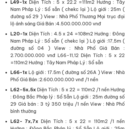
L49-1x
Diện Tích : 5 x 22.2 =111m2 Hướng : Tây
Nam Pháp Lý : Sổ sẵn ( chekc lại ) Lộ giới : 25m (
đường số 29 ) View : Nhà Phố Thương Mại trục đại
lộ ánh sáng Giá Bán :4.500.000.000 vnđ
L20-1x
Diện Tích : 4.5 x 24 =108m2 Hướng : Đông
Nam Pháp Lý : Sổ sẵn ( chekc lại ) Lộ giới :17,5m (
đường số 04 ) View : Nhà Phố Giá Bán :
2.700.000.000 vnđ L66-11,12 Diện Tích : 5 x 22
=110m2 Hướng : Tây Nam Pháp Lý : Sổ sẵn
L66-1x
Lộ giới : 17.5m ( đường số 26A ) View : Nhà
Phố Giá Bán :2.600.000.000 vnđ /1 nền
L62-5x,5x
Diện Tích : 5 x 22 = 110m2 /1 nền Hướng
: Đông Bắc Pháp lý : Sổ Sẵn Lộ giới : 25m đường số
29 Giá bán : 3 tỷ 350 triệu /1 nền View : Nhà Phố
bình thường
L62- 7x,7x
Diện Tích : 5 x 22 = 110m2 /1 nền
Hướng : Đông Bắc Pháp lý : Sổ Sẵn Lộ giới : 25m