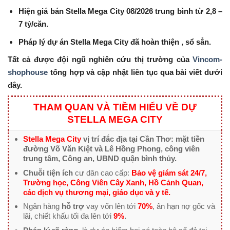
Hiện giá bán Stella Mega City 08/2026 trung bình từ 2,8 –
7 tỷ/căn.
Pháp lý dự án
Stella Mega City đã hoàn thiện , sổ sẳn.
Tất cả được đội ngũ nghiên cứu thị trường của
Vincom-
shophouse
tổng hợp và cập nhật liên tục qua bài viết dưới
đây.
THAM QUAN VÀ TIỀM HIỂU VỀ DỰ
STELLA MEGA CITY
Stella Mega City
vị trí đắc địa tại Cần Thơ: mặt tiền
đường Võ Văn Kiệt và Lê Hồng Phong, công viên
trung tâm, Công an, UBND quận bình thủy.
Chuỗi tiện ích
cư dân cao cấp:
Bảo vệ giám sát 24/7,
Trường học, Công Viên Cây Xanh, Hồ Cảnh Quan,
các dịch vụ thương mại, giáo dục và y tế.
Ngân hàng
hỗ trợ
vay vốn lên tới
70%
, ân hạn nợ gốc và
lãi, chiết khấu tối đa lên tới
9%
.