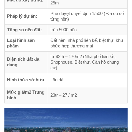
25m
Phê duyệt quyết định 1/500 ( Đã có sổ
Pháp lý dự án:
từng nền)
Tổng số nền đất:
trên 5000 nền
Loại hình sản
Đất nền, nhà phố liên kế, biệt thự, khu
phẩm
phức hợp thương mại
từ 92,5 – 170m2 (Nhà phố liền kề,
Diện tích đất đa
Shophouse, Biệt thự, Căn hộ chung
dạng
cư)
Hình thức sở hữu
Lâu dài
Mức giá/m2 Trung
23tr – 27 / m2
bình