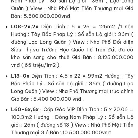
Nam Pháp Lý : Sổ sẵn Lộ giới : 36m ( Lạc Long
Quân ) View : Nhà Phố Mặt Tiền Thương mại Giá
Bán : 5.500.000.000vnđ
L08-2x,2x
Diện Tích : 5 x 25 = 125m2 /1 nền
Hướng : Tây Bắc Pháp Lý : Sổ sẵn Lộ giới : 36m (
đường Lạc Long Quân ) View : Nhà Phố Đối diện
Siêu Thị và Trường Học Quốc Tế Trên đất đã có
kho sẵn sàng cho thuê Giá Bán : 8.125.000.000
vnđ ( 65 triệu/1m2 ) .
L13-0x
Diện Tích : 4.5 x 22 = 99m2 Hướng : Tây
Bắc Pháp Lý : Sổ sẵn Lộ giới : 36m ( đường Lạc
Long Quân ) View : Nhà Phố Thương mại trục chính
Giá Bán : 5.400.000.000 vnđ .
L60-6x,6x
: Cặp Góc VIP Diện Tích : 5 x 20.06 =
100.3m2 Hướng : Đông Nam Pháp Lý : Sổ sẵn Lộ
giới : 25m ( đường số 13 ) View : Nhà Phố Mặt Tiền
Thương mại Giá Bán : 10.500.000.000vnđ