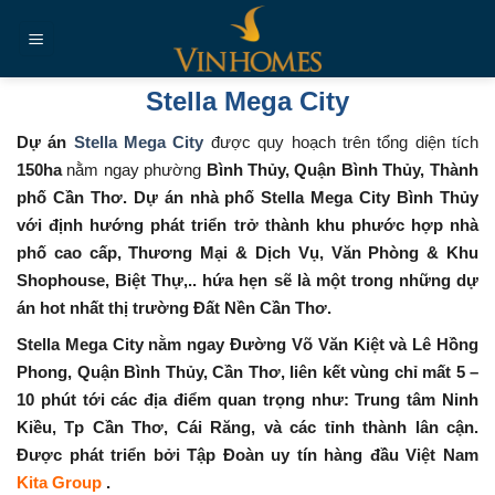
Chuyển
đến
nội
dung
Stella Mega City
Dự án
Stella Mega City
được quy hoạch trên tổng diện tích
150ha
nằm ngay phường
Bình Thủy, Quận Bình Thủy, Thành
phố Cần Thơ. Dự án nhà phố Stella Mega City Bình Thủy
với định hướng phát triển trở thành khu phước hợp nhà
phố cao cấp, Thương Mại & Dịch Vụ, Văn Phòng & Khu
Shophouse, Biệt Thự,.. hứa hẹn sẽ là một trong những dự
án hot nhất thị trường Đất Nền Cần Thơ.
Stella Mega City
nằm ngay Đường Võ Văn Kiệt và Lê Hồng
Phong, Quận Bình Thủy, Cần Thơ, liên kết vùng chỉ mất 5 –
10 phút tới các địa điểm quan trọng như:
Trung tâm Ninh
Kiều, Tp Cần Thơ, Cái Răng, và các tỉnh thành lân cận.
Được phát triển bởi Tập Đoàn uy tín hàng đầu Việt Nam
Kita Group
.