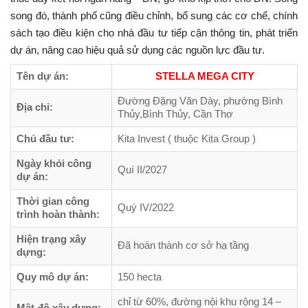
song đó, thành phố cũng điều chỉnh, bổ sung các cơ chế, chính
sách tạo điều kiện cho nhà đầu tư tiếp cận thông tin, phát triển
dự án, nâng cao hiệu quả sử dụng các nguồn lực đầu tư.
Tên dự án:
STELLA MEGA CITY
Đường Đặng Văn Dày, phường Bình
Địa chỉ:
Thủy,Bình Thủy, Cần Thơ
Chủ đầu tư:
Kita Invest ( thuộc Kita Group )
Ngày khỏi công
Quí II/2027
dự án:
Thời gian công
Quý IV/2022
trình hoàn thành:
Hiện trạng xây
Đã hoàn thành cơ sở hạ tầng
dựng:
Quy mô dự án:
150 hecta
chỉ từ 60%, đường nội khu rộng 14 –
Mật độ xây dựng: