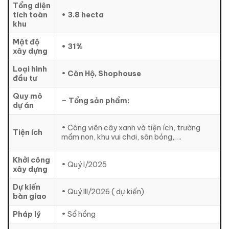
Tổng diện
tích toàn
• 3.8 hecta
khu
Mật độ
• 31%
xây dựng
Loại hình
•
Căn Hộ, Shophouse
đầu tư
Quy mô
– Tổng sản phẩm:
dự án
• Công viên cây xanh và tiện ích, trường
Tiện ích
mầm non, khu vui chơi, sân bóng,….
Khởi công
• Quý I/2025
xây dựng
Dự kiến
• Quý III/2026 ( dự kiến)
bàn giao
Pháp lý
• Sổ hồng