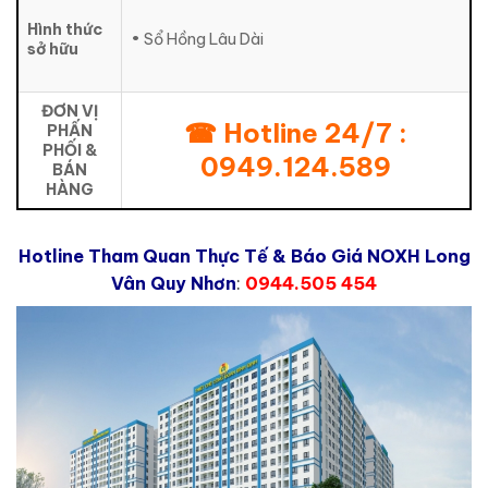
Hình thức
• Sổ Hồng Lâu Dài
sở hữu
ĐƠN VỊ
☎ Hotline 24/7 :
PHẤN
PHỐI &
0949.124.589
BÁN
HÀNG
Hotline Tham Quan Thực Tế & Báo Giá NOXH Long
Vân Quy Nhơn
:
0944.505 454