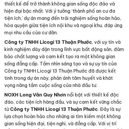
thiết kế để trở thành không gian sống độc đáo và
hiện đại bậc nhất. Với ý tưởng ‘thành phố an cư đa
tiện ích,’ dự án mang đến trải nghiệm sống hoàn hảo,
hòa quyện giữa tiện ích nội khu và ngoại khu, đáp ứng
mọi nhu cầu của cư dân.
Công ty TNHH Licogi 13 Thuận Phước
, với uy tín và
kinh nghiệm dày dặn trong lĩnh vực bất động sản, đảm
bảo chất lượng và cam kết tạo ra một không gian
sống đẳng cấp. Tầm nhìn sáng tạo và sự uy tín của
Công ty TNHH Licogi 13 Thuận Phước đã được kết
tinh trong dự án này, phản ánh tâm huyết và khát
vọng nâng tầm cuộc sống của nhà đầu tư.
NOXH Long Vân Quy Nhơn
nổi bật với thiết kế độc
đáo, các tiện ích hàng đầu, và sự cam kết vững chắc
từ
Công ty TNHH Licogi 13 Thuận Phước
. Đây là sự
lựa chọn hoàn hảo cho những ai tìm kiếm một không
gian sống hiện đại, tiện nghi, và đẳng cấp. Với vị trí