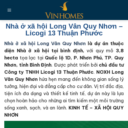
Chuyển
đến
nội
dung
Nhà ở xã hội Long Vân Quy Nhơn –
Licogi 13 Thuận Phước
Nhà ở xã hội Long Vân Quy Nhơn
là dự án thuộc
diện Nhà ở xã hội tại bình định,
với quy mô
3,8
hecta
tọa lạc tại
Quốc lộ 1D, P. Nhơn Phú, TP. Quy
Nhơn, tỉnh Bình Định
. Được phát triển bởi
chủ đầu tư
Công ty TNHH Licogi 13 Thuận Phước
.
NOXH Long
Vân Quy Nhơn
hứa hẹn mang đến không gian sống lý
tưởng, hiện đại và đẳng cấp cho cư dân. Vị trí đắc địa,
tiện ích đa dạng và thiết kế tinh tế, dự án này là lựa
chọn hoàn hảo cho những ai tìm kiếm một môi trường
sống xanh, sạch, và an lành.
KINH TẾ – XÃ HỘI QUY
NHƠN