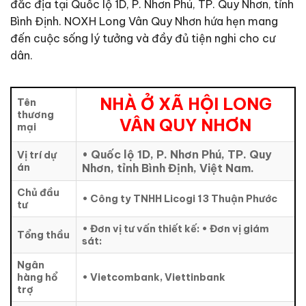
đắc địa tại Quốc lộ 1D, P. Nhơn Phú, TP. Quy Nhơn, tỉnh
Bình Định. NOXH Long Vân Quy Nhơn hứa hẹn mang
đến cuộc sống lý tưởng và đầy đủ tiện nghi cho cư
dân.
NHÀ Ở XÃ HỘI LONG
Tên
thương
VÂN QUY NHƠN
mại
• Quốc lộ 1D, P. Nhơn Phú, TP. Quy
Vị trí dự
án
Nhơn, tỉnh Bình Định, Việt Nam.
Chủ đầu
• Công ty TNHH Licogi 13 Thuận Phước
tư
•
Đơn vị tư vấn thiết kế:
• Đơn vị giám
Tổng thầu
sát:
Ngân
hàng hổ
• Vietcombank, Viettinbank
trợ