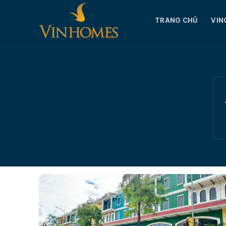
Chuyển
đến
TRANG CHỦ
VIN
nội
dung