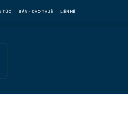
N TỨC
BÁN – CHO THUÊ
LIÊN HỆ
h