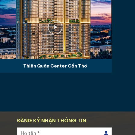
ân Center Cần Thơ
Cara Legen
ĐĂNG KÝ NHẬN THÔNG TIN