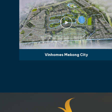
Vinhomes Mekong City
Dự Án Nhà 
Côn