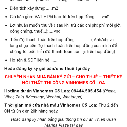
Diện tích xây dựng: …….m2
Giá bán gồm VAT + Phí bảo trì trên hợp đồng: ….. vnđ
Lợi nhuận muốn thu về ( sau khi trừ các chi phí: phí môi giới,
công chứng, thuế….): …. vnđ
Tiến độ thanh toán trên hợp đồng: ……………. ( Anh/chị vui
lòng chụp tiến độ thanh toán trên hợp đồng của mình để
chúng tôi biết tiến độ thanh toán còn lại trên hợp đồng)
Họ tên & SĐT liên hệ: …….
Hoặc đăng ký ký gửi bán/cho thuê tại đây
CHUYÊN NHẬN MUA BÁN KÝ GỬI – CHO THUÊ – THIẾT KẾ
NỘI THẤT THI CÔNG VINHOMES CỔ LOA
Hotline dự án Vinhomes Cổ Loa: 09444.505.454
(Phone,
Viber, Zalo, iMessage, Wechat, Whatsapp)
Thời gian mở cửa nhà mẫu Vinhomes Cổ Loa
:
Thứ 2 đến
CN từ 8h đến 20h hàng ngày.
Hoặc đăng ký nhận bảng giá, thông tin dự án Thiên Quân
Marina Plaza tại đây