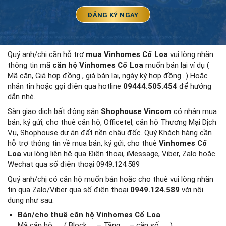
Quý anh/chị cần hỗ trợ
mua Vinhomes Cổ Loa
vui lòng nhắn
thông tin mã
căn hộ Vinhomes Cổ Loa
muốn bán lại ví dụ (
Mã căn, Giá hợp đồng , giá bán lại, ngày ký hợp đồng…) Hoặc
nhắn tin hoặc gọi điện qua hotline
09444.505.454
để hướng
dẫn nhé.
Sàn giao dịch bất động sản
Shophouse Vincom
có nhận mua
bán, ký gửi, cho thuê căn hộ, Officetel, căn hộ Thương Mại Dịch
Vụ, Shophouse dự án đất nền châu đốc. Quý Khách hàng cần
hỗ trợ thông tin về mua bán, ký gửi, cho thuê
Vinhomes Cổ
Loa
vui lòng liên hệ qua Điện thoại, iMessage, Viber, Zalo hoặc
Wechat qua số điện thoại 0949.124.589
Quý anh/chị có căn hộ muốn bán hoặc cho thuê vui lòng nhắn
tin qua Zalo/Viber qua số điện thoại
0949.124.589
với nội
dung như sau:
Bán/cho thuê căn hộ Vinhomes Cổ Loa
Mã căn hộ: …. ( Block …. – Tầng….. – căn số ……)