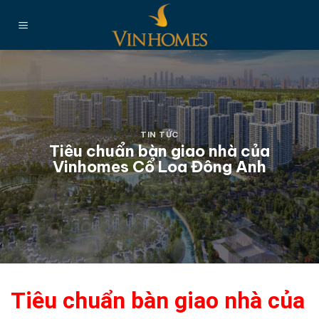
Chuyển
đến
nội
dung
TIN TỨC
Tiêu chuẩn bàn giao nhà của
Vinhomes Cổ Loa Đông Anh
Tiêu chuẩn bàn giao nhà của