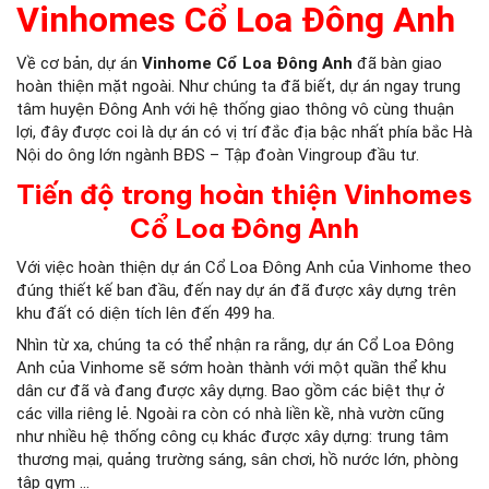
Vinhomes Cổ Loa Đông Anh
Về cơ bản, dự án
Vinhome Cổ Loa Đông Anh
đã bàn giao
hoàn thiện mặt ngoài. Như chúng ta đã biết, dự án ngay trung
tâm huyện Đông Anh với hệ thống giao thông vô cùng thuận
lợi, đây được coi là dự án có vị trí đắc địa bậc nhất phía bắc Hà
Nội do ông lớn ngành BĐS – Tập đoàn Vingroup đầu tư.
Tiến độ trong hoàn thiện Vinhomes
Cổ Loa Đông Anh
Với việc hoàn thiện dự án Cổ Loa Đông Anh của Vinhome theo
đúng thiết kế ban đầu, đến nay dự án đã được xây dựng trên
khu đất có diện tích lên đến 499 ha.
Nhìn từ xa, chúng ta có thể nhận ra rằng, dự án Cổ Loa Đông
Anh của Vinhome sẽ sớm hoàn thành với một quần thể khu
dân cư đã và đang được xây dựng. Bao gồm các biệt thự ở
các villa riêng lẻ. Ngoài ra còn có nhà liền kề, nhà vườn cũng
như nhiều hệ thống công cụ khác được xây dựng: trung tâm
thương mại, quảng trường sáng, sân chơi, hồ nước lớn, phòng
tập gym …