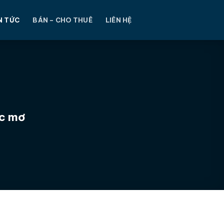
N TỨC
BÁN – CHO THUÊ
LIÊN HỆ
ấc mơ