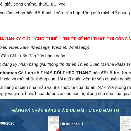
ôi giới, công chứng, thuế….): …. vnđ
vui lòng chụp tiến độ thanh toán trên hợp đồng của mình để chúng t
 BÁN KÝ GỬI – CHO THUÊ – THIẾT KẾ NỘI THẤT THI CÔNG
ne, Viber, Zalo, iMessage, Wechat, Whatsapp)
 đến CN từ 8h đến 20h hàng ngày.
 đăng ký nhận bảng giá, thông tin dự án Thiên Quân Marina Plaza tạ
n Vinhomes Cổ Loa sẽ THAY ĐỔI THEO THÁNG
nên để hỗ trợ được 
h xác và mới nhất thông qua đội ngũ nhân viên tư vấn chuyên nghiệ
ách hàng đi xem nhà mẫu và nhà thực tế của dự án 24/7. Với mong m
g ý và giá tốt nhất của dự án với các căn hộ đúng nhu cầu của quý
ĐĂNG KÝ NHẬN BẢNG GIÁ & ƯU ĐÃI TỪ CHỦ ĐẦU TƯ
/08/2026
Hồ sơ pháp lý