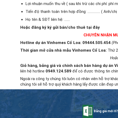
Lợi nhuận muốn thu về ( sau khi trừ các chi phí: phí m
Tiến độ thanh toán trên hợp đồng: ……………. ( Anh/chị 
Họ tên & SĐT liên hệ: …….
Hoặc đăng ký ký gửi bán/cho thuê tại đây
CHUYÊN NHẬN MUA
Hotline dự án Vinhomes Cổ Loa: 09444.505.454
(Pho
Thời gian mở cửa nhà mẫu Vinhomes Cổ Loa
:
Thứ 2
Hoặc
Giỏ hàng, bảng giá và chính sách bán hàng dự á
liên hệ hotline
0949.124.589
để có được thông tin chín
Ngoài ra công ty chúng tôi luôn có nhân viên hỗ trợ kh
chúng tôi sẽ hỗ trợ quý khách hàng lấy được căn đẹp ưn
Bảng giá mới 07