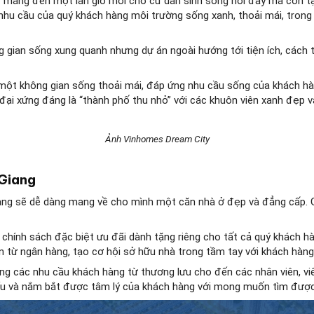
ỉ mang đến một làn gió mới cho cư dân sinh sống nơi đây mà còn tạ
nhu cầu của quý khách hàng môi trường sống xanh, thoải mái, trong
gian sống xung quanh nhưng dự án ngoài hướng tới tiện ích, cách t
một không gian sống thoải mái, đáp ứng nhu cầu sống của khách h
n đại xứng đáng là “thành phố thu nhỏ” với các khuôn viên xanh đẹp v
Ảnh Vinhomes Dream City
 Giang
ng sẽ dễ dàng mang về cho mình một căn nhà ở đẹp và đẳng cấp. Giá
chính sách đặc biệt ưu đãi dành tặng riêng cho tất cả quý khách hà
n từ ngân hàng, tạo cơ hội sở hữu nhà trong tầm tay với khách hàng
 các nhu cầu khách hàng từ thương lưu cho đến các nhân viên, viê
u và nắm bắt được tâm lý của khách hàng với mong muốn tìm được n