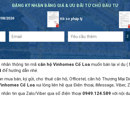
ĐĂNG KÝ NHẬN BẢNG GIÁ & ƯU ĐÃI TỪ CHỦ ĐẦU TƯ
/08/2026
Hồ sơ pháp lý
2 
g nhắn thông tin mã
căn hộ Vinhomes Cổ Loa
muốn bán lại ví dụ (
4
để hướng dẫn nhé.
n mua bán, ký gửi, cho thuê căn hộ, Officetel, căn hộ Thương Mại 
Vinhomes Cổ Loa
vui lòng liên hệ qua Điện thoại, iMessage, Viber
 nhắn tin qua Zalo/Viber qua số điện thoại
0949.124.589
với nội d