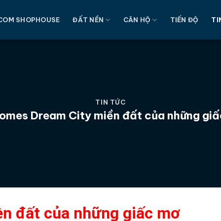
COM SHOPHOUSE
ĐẤT NỀN
CĂN HỘ
TIẾN ĐỘ
TI
TIN TỨC
omes Dream City miền đất của những gi
n đất của những giấc mơ