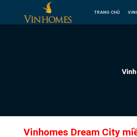
Chuyển
đến
TRANG CHỦ
VIN
nội
dung
Vinh
Vinhomes Dream City miề