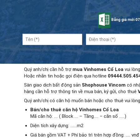
Bảng giá mới 07
Quý anh/chị cần hỗ trợ
mua Vinhomes Cổ Loa
vui lòn
Hoặc nhắn tin hoặc gọi điện qua hotline
09444.505.45
Sàn giao dịch bất động sản
Shophouse Vincom
có nhậ
hàng cần hỗ trợ thông tin về mua bán, ký gửi, cho thuê
Quý anh/chị có căn hộ muốn bán hoặc cho thuê vui lòng
Bán/cho thuê căn hộ Vinhomes Cổ Loa
Mã căn hộ: …. ( Block …. – Tầng….. – căn số ……)
Diện tích xây dựng: …….m2
Giá bán gồm VAT + Phí bảo trì trên hợp đồng: ….. vnđ