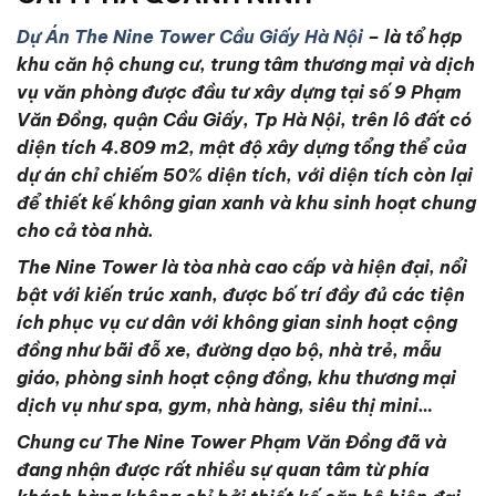
Dự Án The Nine Tower Cầu Giấy Hà Nội
– là tổ hợp
khu căn hộ chung cư, trung tâm thương mại và dịch
vụ văn phòng được đầu tư xây dựng tại số 9 Phạm
Văn Đồng, quận Cầu Giấy, Tp Hà Nội, trên lô đất có
diện tích 4.809 m2, mật độ xây dựng tổng thể của
dự án chỉ chiếm 50% diện tích, với diện tích còn lại
để thiết kế không gian xanh và khu sinh hoạt chung
cho cả tòa nhà.
The Nine Tower là tòa nhà cao cấp và hiện đại, nổi
bật với kiến trúc xanh, được bố trí đầy đủ các tiện
ích phục vụ cư dân với không gian sinh hoạt cộng
đồng như bãi đỗ xe, đường dạo bộ, nhà trẻ, mẫu
giáo, phòng sinh hoạt cộng đồng, khu thương mại
dịch vụ như spa, gym, nhà hàng, siêu thị mini…
Chung cư The Nine Tower Phạm Văn Đồng đã và
đang nhận được rất nhiều sự quan tâm từ phía