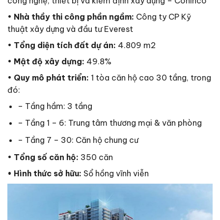
công nghệ, thiết bị và kiểm định xây dựng – Coninco
•
Nhà thầy thi công phần ngầm:
Công ty CP Kỹ
thuật xây dựng và đầu tư Everest
•
Tổng diện tích đất dự án:
4.809 m2
•
Mật độ xây dựng:
49.8%
•
Quy mô phát triển:
1 tòa căn hộ cao 30 tầng, trong
đó:
– Tầng hầm: 3 tầng
– Tầng 1 – 6: Trung tâm thương mại & văn phòng
– Tầng 7 – 30: Căn hộ chung cư
•
Tổng số căn hộ:
350 căn
• Hình thức sở hữu:
Sổ hồng vĩnh viễn