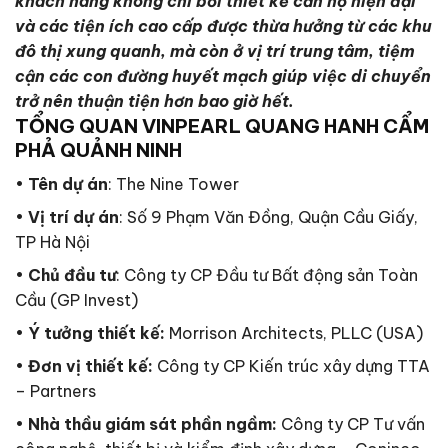
khách hàng không chỉ bởi thiết kế căn hộ hiện đại
và các tiện ích cao cấp được thừa hưởng từ các khu
đô thị xung quanh, mà còn ở vị trí trung tâm, tiệm
cận các con đường huyết mạch giúp việc di chuyển
trở nên thuận tiện hơn bao giờ hết.
TỔNG QUAN VINPEARL QUANG HANH CẨM
PHẢ QUẢNH NINH
•
Tên dự án
: The Nine Tower
•
Vị trí dự án
: Số 9 Phạm Văn Đồng, Quận Cầu Giấy,
TP Hà Nội
•
Chủ đầu tư
: Công ty CP Đầu tư Bất động sản Toàn
Cầu (GP Invest)
•
Ý tưởng thiết kế:
Morrison Architects, PLLC (USA)
•
Đơn vị thiết kế:
Công ty CP Kiến trúc xây dựng TTA
– Partners
•
Nhà thầu giám sát phần ngầm:
Công ty CP Tư vấn