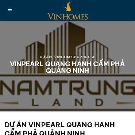
Chuyển
đến
nội
dung
DỰ ÁN
,
VINCOM SHOPHOUSE
VINPEARL QUANG HANH CẨM PHẢ
QUẢNG NINH
DỰ ÁN VINPEARL QUANG HANH
CẨM PHẢ QUẢNH NINH