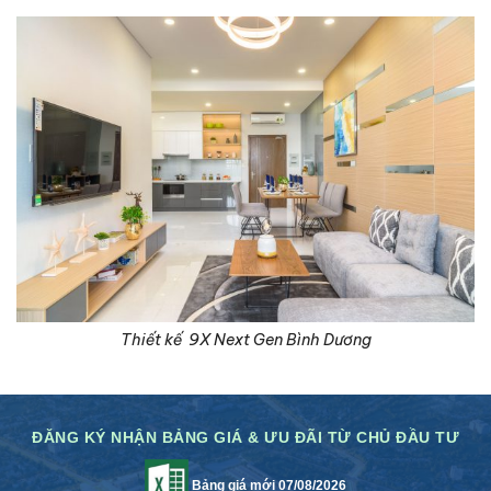
Thiết kế 9X Next Gen Bình Dương
ĐĂNG KÝ NHẬN BẢNG GIÁ & ƯU ĐÃI TỪ CHỦ ĐẦU TƯ
Bảng giá mới 07/08/2026