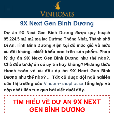
Chuyển
đến
nội
dung
9X Next Gen Bình Dương
Dự án 9X Next Gen Bình Dương được quy hoạch
95.224,5 m2 m2 tọa lạc Đường Thống Nhất, Thành phố
Hiện tại đã mức giá và mức
Dĩ An, Tỉnh Bình Dương.
ưu đãi khủng, chiết khấu cao trên sản phẩm. Pháp
lý dự án 9X Next Gen Bình Dương như thế nào?.
Chủ đầu tư dự án có uy tín hay không? Phương thức
thanh toán và ưu đãu dự án 9X Next Gen Bình
Dương như thế nào?
… Tất cả được đội ngũ nghiên
cứu thị trường của
Vincom-shophouse
tổng hợp và
cập nhật liên tục qua bài viết dưới đây.
9X NEXT
TÌM HIỂU VỀ DỰ ÁN
GEN BÌNH DƯƠNG