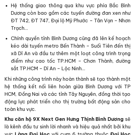
Hệ thống giao thông qua khu vực phía Bắc Bình
Dương còn bao gồm các tuyến đường đan xen như
ĐT 742, ĐT 747, Đại lộ Mỹ Phước – Tân Vạn – Nhơn
Trạch…
Chính quyền tỉnh Bình Dương cũng đã lên kế hoạch
kéo dài tuyến metro Bến Thành – Suối Tiên đến thị
xã Dĩ An và đầu tư thêm một loạt công trình trọng
điểm như cao tốc TP.HCM – Chơn Thành, đường
sắt TP.HCM – Dĩ An – Lộc Ninh…
Khi những công trình này hoàn thành sẽ tạo thành một
hệ thống kết nối liên hoàn giữa Bình Dương với TP
HCM, Đồng Nai và các tỉnh Tây Nguyên, đồng thời tạo
động lực phát triển cho thị trường bất động sản cho
toàn khu vực.
Khu căn hộ
9X Next Gen
Hưng Thịnh Bình Dương
sẽ
là kênh đầu tư sinh lời nhanh và hiệu quả nhất bởi khu
vực
Làng Đại Học
với cụm 6 trường thuộc
Đại Học