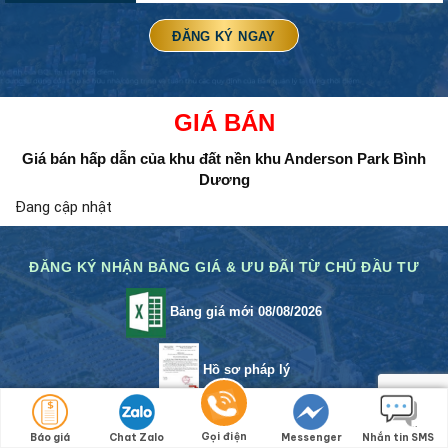
GIÁ BÁN
Giá bán hấp dẫn của khu đất nền
khu Anderson Park Bình
Dương
Đang cập nhật
ĐĂNG KÝ NHẬN BẢNG GIÁ & ƯU ĐÃI TỪ CHỦ ĐẦU TƯ
Bảng giá mới 08/08/2026
Hồ sơ pháp lý
Chính sách bán hàng
Gọi điện
Báo giá
Chat Zalo
Messenger
Nhắn tin SMS