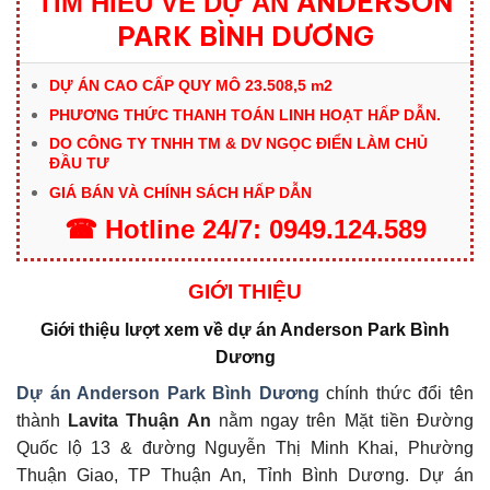
ANDERSON
TÌM HIỂU VỀ DỰ ÁN
PARK BÌNH DƯƠNG
DỰ ÁN CAO CẤP QUY MÔ
23.508,5 m2
PHƯƠNG THỨC THANH TOÁN LINH HOẠT HẤP DẪN.
DO CÔNG TY TNHH TM & DV NGỌC ĐIỂN LÀM CHỦ
ĐẦU TƯ
GIÁ BÁN VÀ CHÍNH SÁCH HẤP DẪN
☎
Hotline
24/7:
0949.124.589
GIỚI THIỆU
Giới thiệu lượt xem về dự án Anderson Park Bình
Dương
Dự án Anderson Park Bình Dư
ơ
ng
chính thức đổi tên
thành
Lavita Thuận An
nằm ngay trên Mặt tiền Đường
Quốc lộ 13 & đường Nguyễn Thị Minh Khai, Phường
Thuận Giao, TP Thuận An, Tỉnh Bình Dương. Dự án