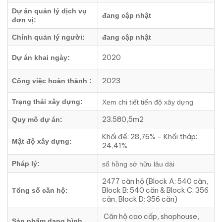
Dự án quản lý dịch vụ
đang cập nhật
đơn vị:
Chính quản lý người:
đang cập nhật
2020
Dự án khai ngày:
2023
Công việc hoàn thành :
Trạng thái xây dựng:
Xem chi tiết tiến độ xây dựng
23.580,5m2
Quy mô dự án:
Khối đế: 28,76% – Khối tháp:
Mật độ xây dựng:
24,41%
Pháp lý:
sổ hồng sở hữu lâu dài
2477 căn hộ (Block A: 540 căn,
Block B: 540 căn & Block C: 356
Tổng số căn hộ:
căn, Block D: 356 căn)
Căn hộ cao cấp, shophouse,
Sản phẩm dạng hình