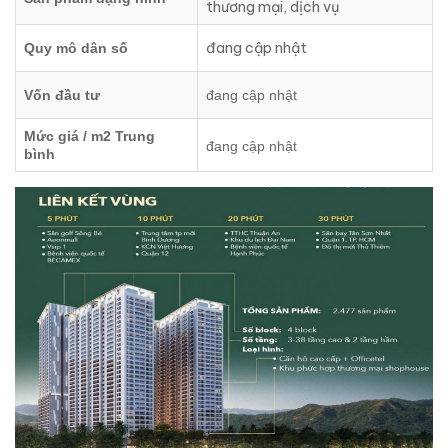
thương mại, dịch vụ
đang cập nhật
Quy mô dân số
Vốn đầu tư
đang cập nhật
Mức giá / m2 Trung
đang cập nhật
bình