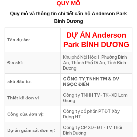
QUY MÔ
Quy mô và thông tin chi tiết căn hộ
Anderson Park
Bình Dương
DỰ ÁN
Anderson
Tên dự án:
Park BÌNH DƯƠNG
Khu phố Nội Hóa 1, Phường Bình
An, Thành Phố Dĩ An, Tỉnh Bình
Địa chỉ:
Dương
CÔNG TY TNHH TM & DV
chủ đầu tư:
NGỌC ĐIỂN
Công ty TNHH TV-TK-XD Lam
Thiết kế đơn vị
Giang
Công ty cổ phần PTĐT Xây
Công của đơn vị:
Dựng HT
Công ty CP XD-ĐT-TV Thái
Dự án giám sát đơn vị:
Bình Dương