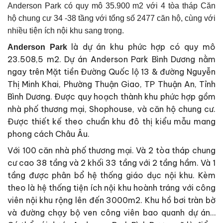
Anderson Park có quy mô 35.900 m2 với 4 tòa tháp Căn
hộ chung cư 34 -38 tầng với tổng số 2477 căn hộ, cùng với
nhiều tiện ích nội khu sang trọng.
là dự án khu phức hợp có quy mô
Anderson Park
23.508,5 m2. Dự án Anderson Park Bình Dương nằm
ngay trên Mặt tiền Đường Quốc lộ 13 & đường Nguyễn
Thị Minh Khai, Phường Thuận Giao, TP Thuận An, Tỉnh
Bình Dương. Được quy hoạch thành khu phức hợp gồm
nhà phố thương mại, Shophouse, và căn hộ chung cư.
Được thiết kế theo chuẩn khu đô thị kiểu mẫu mang
phong cách Châu Âu.
Với 100 căn nhà phố thương mại. Và 2 tòa tháp chung
cư cao 38 tầng và 2 khối 33 tầng với 2 tầng hầm. Và 1
tầng được phân bổ hệ thống giáo dục nội khu. Kèm
theo là hệ thống tiện ích nội khu hoành tráng với công
viên nội khu rộng lên đến 3000m2. Khu hồ bơi tràn bờ
và đường chạy bộ ven công viên bao quanh dự án…