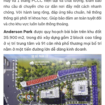
máy và 1 thang PCCC hiện đại và chất lượng. Đảm bảo
nhu cầu di chuyển cho cư dân nơi đây một cách nhanh
chóng. Với hành lang rộng, đáp ứng tiêu chuẩn, hệ thống
thông gió phối trí khoa học. Giúp bảo đảm an toàn tuyệt đối
và cho khu vực luôn luôn thông thoáng.
Anderson Park
được quy hoạch bài bản trên khu đất
35.900 m2, trong đó xây dựng gồm 2 block cao tầng
ở vị trí trung tâm và 91 căn nhà phố thương mại bố trí
nằm ở mặt tiền đường lớn dễ dàng kinh doanh.