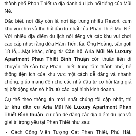
thành phố Phan Thiết ra địa danh du lịch nổi tiếng của Mũi
Né.
Đặc biệt, nơi đây còn là nơi tập trung nhiều Resort, cụm
khu vui chơi và thu hút đầu tư nhất của Phan Thiết Mũi Né.
Với nhiều địa điểm du lịch nổi tiếng và các khu vui chơi
cao cấp như: rằng dừa Hàm Tiến, lầu Ông Hoàng, sân golf
18 lỗ,…Mặt khác, cũng từ
Căn hộ
Aria Mũi Né Luxury
Apartment Phan Thiết Bình Thuận
còn thuận tiện di
chuyển tới sân bay Phan Thiết, trung tâm thành phố, hệ
thống tiện ích của khu vực một cách dễ dàng và nhanh
chóng, giúp mang đến cho các nhà đầu tư cơ hội tăng giá
trị bất động sản sở hữu từ các loại hình kinh doanh.
Cụ thể theo thông tin mới nhất chúng tôi cập nhật, thì
từ
khu dân cư Aria Mũi Né Luxury Apartment Phan
Thiết Bình thuận
, cư dân dễ dàng các địa điểm du lịch và
giải trí trọng yếu tại Phan Thiết như sau:
Cách Công Viên Tượng Cát Phan Thiết, Phú Hài,