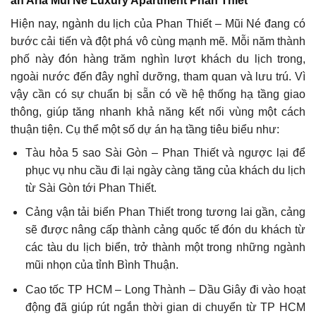
án Aria Mũi Né Luxury Apartment Phan Thiết
Hiện nay, ngành du lịch của Phan Thiết – Mũi Né đang có
bước cải tiến và đột phá vô cùng mạnh mẽ. Mỗi năm thành
phố này đón hàng trăm nghìn lượt khách du lịch trong,
ngoài nước đến đây nghỉ dưỡng, tham quan và lưu trú. Vì
vậy cần có sự chuẩn bị sẵn có về hệ thống hạ tầng giao
thông, giúp tăng nhanh khả năng kết nối vùng một cách
thuận tiện. Cụ thể một số dự án hạ tầng tiêu biểu như:
Tàu hỏa 5 sao Sài Gòn – Phan Thiết và ngược lại để
phục vụ nhu cầu đi lại ngày càng tăng của khách du lịch
từ Sài Gòn tới Phan Thiết.
Cảng vận tải biển Phan Thiết trong tương lai gần, cảng
sẽ được nâng cấp thành cảng quốc tế đón du khách từ
các tàu du lịch biển, trở thành một trong những ngành
mũi nhọn của tỉnh Bình Thuận.
Cao tốc TP HCM – Long Thành – Dầu Giây đi vào hoạt
động đã giúp rút ngắn thời gian di chuyển từ TP HCM