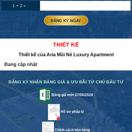
1 + 2 =
THIẾT KẾ
Thiết kế của Aria Mũi Né Luxury Apartment
Đang cập nhật
ĐĂNG KÝ NHẬN BẢNG GIÁ & ƯU ĐÃI TỪ CHỦ ĐẦU TƯ
Bảng giá mới 07/08/2026
Hồ sơ pháp lý
Chính sách bán hàng