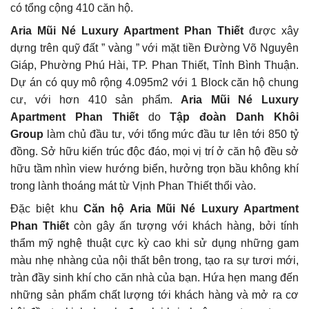
có tổng cộng 410 căn hộ.
Aria Mũi Né Luxury Apartment Phan Thiết
được xây
dựng trên quỹ đất ” vàng ” với mặt tiền Đường Võ Nguyên
Giáp, Phường Phú Hài, TP. Phan Thiết, Tỉnh Bình Thuận.
Dự án có quy mô rộng 4.095m2 với 1 Block căn hộ chung
cư, với hơn 410 sản phẩm.
Aria Mũi Né Luxury
Apartment Phan Thiết
do
Tập đoàn Danh Khôi
Group
làm chủ đầu tư, với tổng mức đầu tư lên tới 850 tỷ
đồng. Sở hữu kiến trúc độc đáo, mọi vị trí ở căn hộ đều sở
hữu tầm nhìn view hướng biển, hưởng trọn bầu không khí
trong lành thoáng mát từ Vịnh Phan Thiết thổi vào.
Đặc biệt khu
Căn hộ Aria Mũi Né Luxury Apartment
Phan Thiết
còn gây ấn tượng với khách hàng, bởi tính
thẩm mỹ nghệ thuật cực kỳ cao khi sử dụng những gam
màu nhẹ nhàng của nội thất bên trong, tạo ra sự tươi mới,
tràn đầy sinh khí cho căn nhà của bạn. Hứa hẹn mang đến
những sản phẩm chất lượng tới khách hàng và mở ra cơ