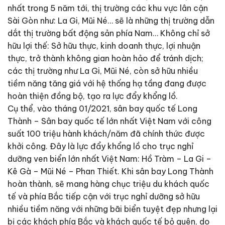
nhất trong 5 năm tới, thị trường các khu vực lân cận
Sài Gòn như: La Gi, Mũi Né… sẽ là những thị trường dẫn
dắt thị trường bất động sản phía Nam… Không chỉ sở
hữu lợi thế: Sở hữu thực, kinh doanh thực, lợi nhuận
thực, trở thành không gian hoàn hảo để tránh dịch;
các thị trường như La Gi, Mũi Né, còn sở hữu nhiều
tiềm năng tăng giá với hệ thống hạ tầng đang được
hoàn thiện đồng bộ, tạo ra lực đẩy khổng lồ.
Cụ thể, vào tháng 01/2021, sân bay quốc tế Long
Thành – Sân bay quốc tế lớn nhất Việt Nam với công
suất 100 triệu hành khách/năm đã chính thức được
khởi công. Đây là lực đẩy khổng lồ cho trục nghỉ
dưỡng ven biển lớn nhất Việt Nam: Hồ Tràm – La Gi –
Kê Gà – Mũi Né – Phan Thiết. Khi sân bay Long Thành
hoàn thành, sẽ mang hàng chục triệu du khách quốc
tế và phía Bắc tiếp cận với trục nghỉ dưỡng sở hữu
nhiều tiềm năng với những bãi biển tuyệt đẹp nhưng lại
bị các khách phía Bắc và khách quốc tế bỏ quên, do