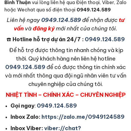
Bình Thuận
vui lòng liên hệ qua Điện thoại, Viber, Zalo
hoặc Wechat qua số điện thoại
0949.124.589
L
iên hệ ngay
0949.124.589
để nhận được
tư
vấn
và
đăng ký
mới nhất của chúng tôi.
☎️
Hotline hỗ trợ dự án 24/7 :
0949.124.589
Để hỗ trợ được thông tin nhanh chóng và kịp
thời. Quý khách hàng nên liên hệ hotline
0949.124.589
để có được thông tin chính xác
và mới nhất thông qua đội ngũ nhân viên tư vấn
chuyên nghiệp của chúng tôi.
NHIỆT TÌNH – CHÍNH XÁC – CHUYÊN NGHIỆP
Gọi ngay
:
0949.124.589
Inbox Zalo:
https://zalo.me/0949124589
Inbox Viber:
viber://chat?