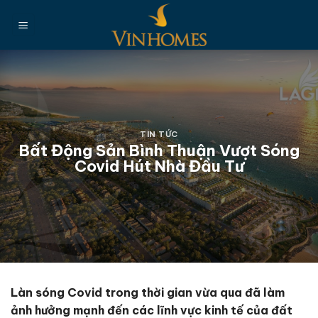
Chuyển
đến
nội
dung
TIN TỨC
Bất Động Sản Bình Thuận Vượt Sóng
Covid Hút Nhà Đầu Tư
Làn sóng Covid trong thời gian vừa qua đã làm
ảnh hưởng mạnh đến các lĩnh vực kinh tế của đất