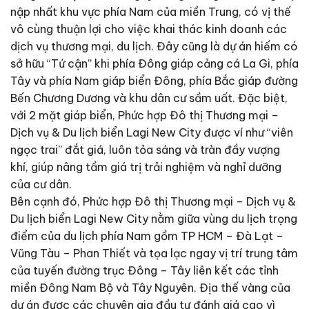
nập nhất khu vực phía Nam của miền Trung, có vị thế
vô cùng thuận lợi cho việc khai thác kinh doanh các
dịch vụ thương mại, du lịch. Đây cũng là dự án hiếm có
sở hữu “Tứ cận” khi phía Đông giáp cảng cá La Gi, phía
Tây và phía Nam giáp biển Đông, phía Bắc giáp đường
Bến Chương Dương và khu dân cư sầm uất. Đặc biệt,
với 2 mặt giáp biển, Phức hợp Đô thị Thương mại –
Dịch vụ & Du lịch biển Lagi New City được ví như “viên
ngọc trai” đắt giá, luôn tỏa sáng và tràn đầy vượng
khí, giúp nâng tầm giá trị trải nghiệm và nghỉ dưỡng
của cư dân.
Bên cạnh đó, Phức hợp Đô thị Thương mại – Dịch vụ &
Du lịch biển Lagi New City nằm giữa vùng du lịch trọng
điểm của du lịch phía Nam gồm TP HCM – Đà Lạt –
Vũng Tàu – Phan Thiết và tọa lạc ngay vị trí trung tâm
của tuyến đường trục Đông – Tây liên kết các tỉnh
miền Đông Nam Bộ và Tây Nguyên. Địa thế vàng của
dự án được các chuyên gia đầu tư đánh giá cao vì