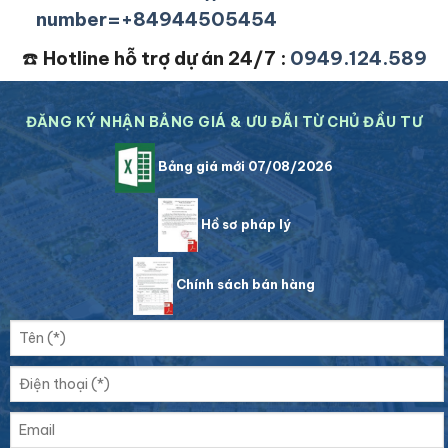
number=+84944505454
☎️
Hotline hỗ trợ dự án 24/7 :
0949.124.589
ĐĂNG KÝ NHẬN BẢNG GIÁ & ƯU ĐÃI TỪ CHỦ ĐẦU TƯ
Bảng giá mới 07/08/2026
Hồ sơ pháp lý
Chính sách bán hàng