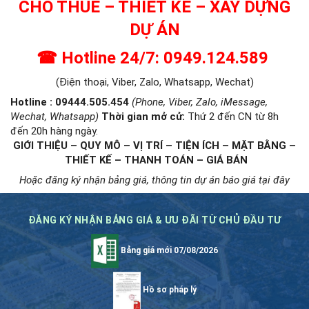
CHO THUÊ – THIẾT KẾ – XÂY DỰNG
DỰ ÁN
☎ Hotline 24/7: 0949.124.589
(Điện thoại, Viber, Zalo, Whatsapp, Wechat)
Hotline : 09444.505.454
(Phone, Viber, Zalo, iMessage,
Wechat, Whatsapp)
Thời gian mở cử
:
Thứ 2 đến CN từ 8h
đến 20h hàng ngày.
GIỚI THIỆU – QUY MÔ – VỊ TRÍ – TIỆN ÍCH – MẶT BẰNG –
THIẾT KẾ – THANH TOÁN – GIÁ BÁN
Hoặc đăng ký nhận bảng giá, thông tin dự án báo giá tại đây
ĐĂNG KÝ NHẬN BẢNG GIÁ & ƯU ĐÃI TỪ CHỦ ĐẦU TƯ
Bảng giá mới 07/08/2026
Hồ sơ pháp lý