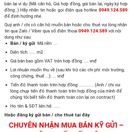
bán lại ví dụ (Mã căn hộ, Giá hợp đồng, giá bán lại, ngày ký hợp
đồng…) Hãy nhắn tin hoặc gọi điện qua hotline
0949.124.589
để định hướng nhé.
Quý anh / chị có căn hộ muốn bán hoặc cho thuê vui lòng nhắn
tin qua Zalo / Viber qua số điện thoại
0949.124.589
với nội
dung như sau:
Bán / ký gửi
Mã nền: ….
Diện tích: ……. m2
Giá bán bao gồm VAT trên hợp đồng: ….. vnđ
Lợi nhuận muốn thu về (sau khi trừ các chi phí: môi trường,
công chứng, thuế ….): …. vnđ
Tiến độ thanh toán trên hợp đồng: ……………. (Anh / chị vui
lòng chụp tiến độ thanh toán trên hợp đồng của mình để
chúng tôi biết tiến độ thanh toán còn lại on contract)
Họ tên & SĐT liên hệ: …….
Hoặc đăng ký gửi bán / cho thuê tại đây
CHUYÊN NHẬN MUA BÁN KỸ GỬI –