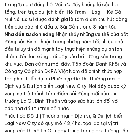
trong 1,5 giờ đồng hồ. Với lực đẩy khổng lồ của hạ
tầng, trên trục du lịch biển: Hồ Tràm – Lagi – Kê Gà –
Mũi Né, La Gi được đánh giá là tâm điểm thu hút dòng
tiền của các nhà đầu tư Sài Gòn trong 3 năm tới.
Nhà đầu tư đón sóng
Nhận thấy những ưu thế của bất
động sản Bình Thuận trong những năm tới, nhiều chủ
đầu tư uy tín đã mạnh tay thực hiện những dự án lớn
nhằm đón làn sóng trỗi dậy của bất động sản trong
khu vực. Đơn cử như mới đây, Tập đoàn Danh Khôi và
Công ty Cổ phần DKRA Việt Nam đã chính thức hợp
tác phát triển dự án Phức hợp Đô thị Thương mại –
Dịch vụ & Du lịch biển Lagi New City. Nơi đây được kỳ
vọng sẽ trở thành tâm điểm sôi động mới của thị
trường La Gi, Bình Thuận và tạo sức hút lớn đối với
các nhà đầu tư trên cả nước.
Phức hợp Đô thị Thương mại – Dịch vụ & Du lịch biển
Lagi New City có quy mô 43,4ha, tọa lạc tại vị trí
vàng của thị xã La Gi, ngay trung tâm giao thương tấp