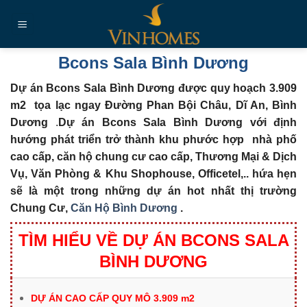
Chuyển
đến
nội
dung
Bcons Sala Bình Dương
Dự án Bcons Sala Bình Dương được quy hoạch 3.909
m2 tọa lạc ngay Đường Phan Bội Châu, Dĩ An, Bình
Dương
.
Dự án Bcons Sala Bình Dương với định
hướng phát triển trở thành khu phước hợp nhà phố
cao cấp, căn hộ chung cư cao cấp, Thương Mại & Dịch
Vụ, Văn Phòng & Khu Shophouse, Officetel,.. hứa hẹn
sẽ là một trong những dự án hot nhất thị trường
Chung Cư,
Căn Hộ Bình Dương
.
TÌM HIỂU VỀ DỰ ÁN BCONS SALA
BÌNH DƯƠNG
DỰ ÁN CAO CẤP QUY MÔ
3.909 m2