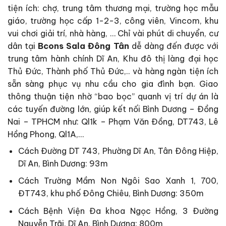
tiện ích: chợ, trung tâm thương mại, trường học mẫu
giáo, trường học cấp 1-2-3, công viên, Vincom, khu
vui chơi giải trí, nhà hàng, … Chỉ vài phút di chuyển, cư
dân tại
Bcons Sala Đông Tân
dễ dàng đến được với
trung tâm hành chính Dĩ An, Khu đô thị làng đại học
Thủ Đức, Thành phố Thủ Đức,.. và hàng ngàn tiện ích
sẵn sàng phục vụ nhu cầu cho gia đình bạn. Giao
thông thuận tiện nhờ “bao bọc” quanh vị trí dự án là
các tuyến đường lớn, giúp kết nối Bình Dương – Đồng
Nai – TPHCM như: Ql1k – Phạm Văn Đồng, DT743, Lê
Hồng Phong, Ql1A,…
Cách Đường DT 743, Phường Dĩ An, Tân Đông Hiệp,
Dĩ An, Bình Dương: 93m
Cách Trường Mầm Non Ngôi Sao Xanh 1, 700,
ĐT743, khu phố Đông Chiêu, Bình Dương: 350m
Cách Bệnh Viện Đa khoa Ngọc Hồng, 3 Đường
Nguyễn Trãi, Dĩ An, Bình Dương: 800m