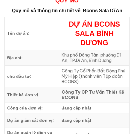
QUY MÔ
Quy mô và thông tin chi tiết về
Bcons Sala Dĩ An
DỰ ÁN BCONS
SALA BÌNH
Tên dự án:
DƯƠNG
Khu phố Đông Tân, phường Dĩ
Địa chỉ:
An, TP.Dĩ An, Bình Dương
Công Ty Cổ Phần Bất Động Phú
Mỹ Hiệp (thành viên Tập đoàn
chủ đầu tư:
BCONS)
Công Ty CP Tư Vấn Thiết Kế
Thiết kế đơn vị
BCONS
Công của đơn vị:
đang cập nhật
Dự án giám sát đơn vị:
đang cập nhật
Dự án quản lý dịch vụ