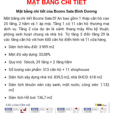
MẶT BẰNG CHI TIẾT
Mặt bằng chi tiết của Bcons Sala Bình Dương
Mặt bằng chi tiết Bcons Sala Dĩ An bao gồm 1 tháp căn hộ cao
25 ​​tầng, 2 hầm và 1 áp mái. Tầng 1 có 11 căn hộ thương mại
dịch vụ. Tầng 2 của dự án là sảnh thang máy. Khu kỹ thuật,
phòng sinh hoạt chung và nhà trẻ. Từ tầng 3 đến tầng 29 là
các tầng căn hộ với hơn 600 căn hộ điển hình và 11 cửa hàng.
Diện tích khu đất: 3.909 m2
Mật độ xây dựng: 33,08%
Quy mô: 1block, 29 tầng + 2 tầng hầm
Số lượng sản phẩm: 513 căn hộ + 11 shophouse
Diện tích xây dựng nhà trẻ: 839,5 m2, nhà SHCĐ: 618 m2
Diện tích khuôn viên cây xanh, mặt nước, công viên: 1.132
m2
Diện tích Hồ bơi: 136,7 m2