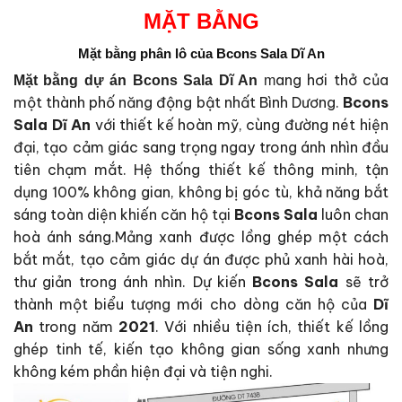
MẶT BẰNG
Mặt bằng phân lô của
Bcons Sala Dĩ An
ang hơi thở của
Mặt bằng dự án
Bcons Sala Dĩ An
m
một thành phố năng động bật nhất Bình Dương.
Bcons
Sala Dĩ An
với thiết kế hoàn mỹ, cùng đường nét hiện
đại, tạo cảm giác sang trọng ngay trong ánh nhìn đầu
tiên chạm mắt. Hệ thống thiết kế thông minh, tận
dụng 100% không gian, không bị góc tù, khả năng bắt
sáng toàn diện khiến căn hộ tại
Bcons Sala
luôn chan
hoà ánh sáng.Mảng xanh được lồng ghép một cách
bắt mắt, tạo cảm giác dự án được phủ xanh hài hoà,
thư giản trong ánh nhìn. Dự kiến
Bcons Sala
sẽ trở
thành một biểu tượng mới cho dòng căn hộ của
Dĩ
An
trong năm
2021
. Với nhiều tiện ích, thiết kế lồng
ghép tinh tế, kiến tạo không gian sống xanh nhưng
không kém phần hiện đại và tiện nghi.