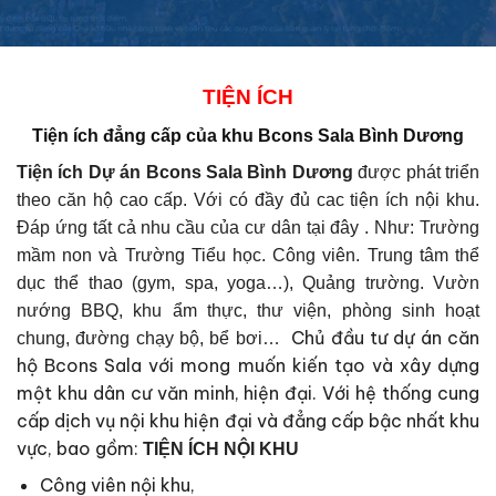
TIỆN ÍCH
Tiện ích đẳng cấp của
khu Bcons Sala Bình Dương
Tiện ích Dự án
Bcons Sala Bình Dương
được phát triển
theo căn hộ cao cấp. Với có đầy đủ cac tiện ích nội khu.
Đáp ứng tất cả nhu cầu của cư dân tại đây . Như: Trường
mầm non và Trường Tiểu học. Công viên. Trung tâm thể
dục thể thao (gym, spa, yoga…), Quảng trường. Vườn
nướng BBQ, khu ẩm thực, thư viện, phòng sinh hoạt
Chủ đầu tư dự án căn
chung, đường chạy bộ, bể bơi…
hộ Bcons Sala với mong muốn kiến ​​tạo và xây dựng
một khu dân cư văn minh, hiện đại. Với hệ thống cung
cấp dịch vụ nội khu hiện đại và đẳng cấp bậc nhất khu
vực, bao gồm:
TIỆN ÍCH NỘI KHU
Công viên nội khu,