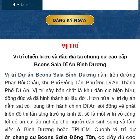
4 + 5 =
VỊ
TRÍ
Vị trí chiến lược và đắc địa tại
chung cư cao cấp
Bcons Sala Dĩ An Bình Dương
Vị trí Dự án
Bcons Sala Bình Dương
nằm trên đường
Phan Bội Châu, khu Phố Đông Tân, Phường Dĩ An, Thành
Phố Dĩ An. Vị trí này bản chất là khu dân cư hiện hữu,
đông đúc và đã hình thành từ lâu đời. Hơn nữa, vị trí dự án
nằm sát với trung tâm hành chính Dĩ An sôi động về phát
triển đô thị lẫn tăng trưởng kinh tế, sẽ là một vị trí vô cùng
tốt để an cư lập nghiệp cho người dân sinh sống và làm
Quanh vị trí dự
việc ở Bình Dương hoặc TPHCM.
án
chung cư Bcons Sala Đông Tân
, có đầy đủ các