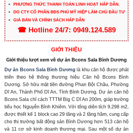
PHƯƠNG THỨC THANH TOÁN LINH HOẠT HẤP DẪN.
DO CTY CỔ PHẦN BĐS PHÚ MỸ HIỆP LÀM CHỦ ĐẦU TƯ
GIÁ BÁN VÀ CHÍNH SÁCH HẤP DẪN
☎
Hotline
24/7:
0949.124.589
GIỚI THIỆU
Giới thiệu lượt xem về dự án Bcons Sala Bình Dương
Dự án Bcons Sala Bình Dương
là khu căn hộ được phát
triển theo hệ thống thương hiệu Căn hộ Bcons Bình
Dương. Sở hữu mặt tiền đường Phan Bội Châu, Phường
Dĩ An, Thành Phố Dĩ An, Tỉnh Bình Dương. Dự án căn hộ
Bcons Sala chỉ cách TTTM Big C Dĩ An 200m, giáp trường
tiểu học Nguyễn Bỉnh Khiêm. Với tổng diện tích 9.298 m2,
được thiết kế 1 block cao 29 tầng và 2 tầng hầm, cung cấp
cho thị trường bất động sản Bình Dương hơn 513 căn hộ
và 11 cơ sở kinh doanh thương mại.
Sau một số dự án