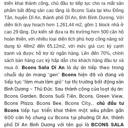
triển khai thành công, chủ đầu tư tiếp tục cho ra mắt sản
phẩm bất động sản cao tầng là Bcons Sala tại khu Đông
Tân, huyện Dĩ An, thành phố Dĩ An, tỉnh Bình Dương. Với
diện tích quy hoạch hơn 1.261,44 m2, gồm 1 block nhà ở
cao 29 tầng. Dự kiến ​​sẽ đưa ra thị trường hơn 500 căn hộ
hoàn thiện, với nhiều loại diện tích phù hợp công năng sử
dụng từ 48m2 đến 65,12m2, với mức giá cực kỳ cạnh
tranh và được hỗ trợ từ ngân hàng. Lên đến 70%, chính
sách bán hàng cực kỳ hấp dẫn cho khách hàng đầu tư và
Bcons Sala Dĩ An
là dự án tiếp theo trong
mua ở.
chuỗi dự án mang “gen”
Bcons
hiện đã và đang và
tiếp tục “làm mưa làm gió” tại thị trường bất động sản
Bình Dương – Thủ Đức. Sau thành công của loạt dự án:
Bcons Garden, Bcons Suối Tiên, Bcons, Green View,
Bcons Plaza, Bcons Bee, Bcons City,..
chủ đầu tư
Bcons
tiếp tục triển khai thêm một siêu phẩm gần
600 căn hộ chung cư Bcons tại phường Dĩ An, thành
phố Dĩ An Bình Dương với tên gọi là
BCONS SALA