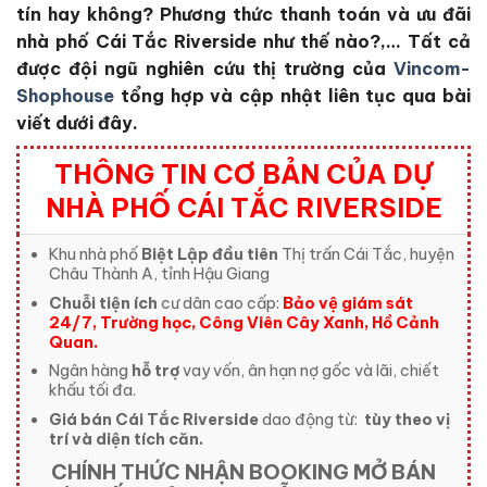
tín hay không?
Phương thức thanh toán và ưu đãi
nhà phố Cái Tắc Riverside
như thế nào?,… Tất cả
được đội ngũ nghiên cứu thị trường của
Vincom-
Shophouse
tổng hợp và cập nhật liên tục qua bài
viết dưới đây.
THÔNG TIN CƠ BẢN CỦA DỰ
NHÀ PHỐ CÁI TẮC RIVERSIDE
Khu nhà phố
Biệt Lập đầu tiên
Thị trấn Cái Tắc, huyện
Châu Thành A, tỉnh Hậu Giang
Chuỗi tiện ích
cư dân cao cấp:
Bảo vệ giám sát
24/7, Trường học, Công Viên Cây Xanh, Hồ Cảnh
Quan.
Ngân hàng
hỗ trợ
vay vốn, ân hạn nợ gốc và lãi, chiết
khấu tối đa.
Giá bán Cái Tắc Riverside
dao động từ:
tùy theo vị
trí và diện tích căn.
CHÍNH THỨC NHẬN BOOKING MỞ BÁN