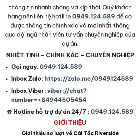
thông tin nhanh chóng và kịp thời. Quý khách
hàng nên liên hệ hotline
0949.124.589
để có
được thông tin chính xác và mới nhất thông
qua đội ngũ nhân viên tư vấn chuyên nghiệp của
dự án.
NHIỆT TÌNH – CHÍNH XÁC – CHUYÊN NGHIỆP
Gọi ngay
:
0949.124.589
Inbox Zalo:
https://zalo.me/0949124589
Inbox Viber:
viber://chat?
number=+84944505454
☎️
Hotline hỗ trợ dự án 24/7 :
0949.124.589
GIỚI THIỆU
Giới thiệu sơ lượt về Cái Tắc Riverside