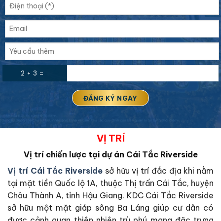
2 + 3 =
VỊ TRÍ
Vị trí chiến lược tại dự án Cái Tắc Riverside
Vị trí Cái Tắc Riverside
sở hữu vị trí đắc địa khi nằm
tại mặt tiền Quốc lộ 1A, thuộc Thị trấn Cái Tắc, huyện
Châu Thành A, tỉnh Hậu Giang. KDC Cái Tắc Riverside
sở hữu một mặt giáp sông Ba Láng giúp cư dân có
được cảnh quan thiên nhiên trù phú mang đặc trưng