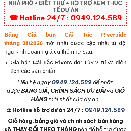
NHÀ PHỐ + BIỆT THỰ + HỖ TRỢ XEM THỰC
TẾ DỰ ÁN
☎ Hotline 24/7 : 0949.124.589
Bảng Giá bán Cái Tắc Riverside
tháng 08/2026
mới nhất được cập nhật từ đội
ngũ kinh doanh giá cụ thể như sau:
Giá bán
Cái Tắc Riverside
: Tùy vị trí và diện
tích các sản phẩm
L
iên hệ ngay
0949.124.589
để nhận
được
BẢNG GIÁ, CHÍNH SÁCH ƯU ĐÃI
và
GIỎ
HÀNG
mới nhất của dự án.
☎️
Hotline hỗ trợ dự án 24/7 :
0949.124.589
Giỏ hàng, bảng giá và chính sách bán hàng
sẽ THAY ĐỔI THEO THÁNG
nên để hỗ trợ được