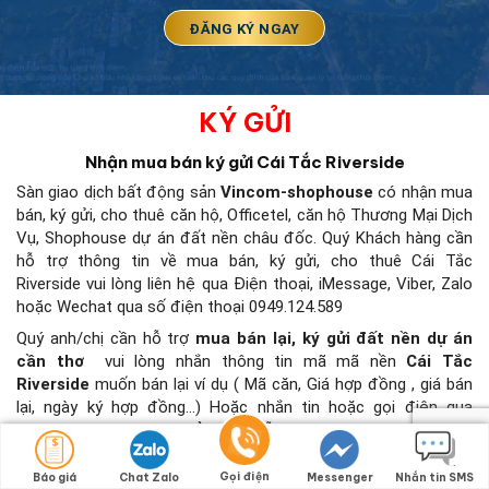
KÝ GỬI
Nhận mua bán ký gửi Cái Tắc Riverside
Sàn giao dịch bất động sản
Vincom-shophouse
có nhận mua
bán, ký gửi, cho thuê căn hộ, Officetel, căn hộ Thương Mại Dịch
Vụ, Shophouse dự án đất nền châu đốc. Quý Khách hàng cần
hỗ trợ thông tin về mua bán, ký gửi, cho thuê Cái Tắc
Riverside
vui lòng liên hệ qua Điện thoại, iMessage, Viber, Zalo
hoặc Wechat qua số điện thoại 0949.124.589
Quý anh/chị cần hỗ trợ
mua bán lại, ký gửi đất nền dự án
cần thơ
vui lòng nhắn thông tin mã mã nền
Cái Tắc
Riverside
muốn bán lại ví dụ ( Mã căn, Giá hợp đồng , giá bán
lại, ngày ký hợp đồng…) Hoặc nhắn tin hoặc gọi điện qua
hotline
0949.124.589
để hướng dẫn nhé.
Quý anh/chị có căn hộ muốn bán hoặc cho thuê vui lòng nhắn
Gọi điện
Báo giá
Chat Zalo
Messenger
Nhắn tin SMS
tin qua Zalo/Viber qua số điện thoại
0949.124.589
với nội