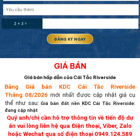
2 + 3 =
GIÁ BÁN
Giá bán hấp dẫn của Cái Tắc Riverside
Bảng Giá bán KDC Cái Tắc Riverside
Tháng 08/2026
mới nhất được cập nhật giá cụ
thể như sau:
Giá bán đất nền KDC Cái Tắc Riverside:
đang cập nhật
Quý anh/chị cần hỗ trợ thông tin về tiến độ dự
án vui lòng liên hệ qua Điện thoại, Viber, Zalo
hoặc Wechat qua số điện thoại 0949.124.589