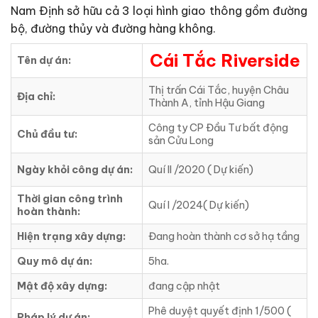
Nam Định sở hữu cả 3 loại hình giao thông gồm đường
bộ, đường thủy và đường hàng không.
Cái Tắc Riverside
Tên dự án:
Thị trấn Cái Tắc, huyện Châu
Địa chỉ:
Thành A, tỉnh Hậu Giang
Công ty CP Đầu Tư bất động
Chủ đầu tư:
sản Cửu Long
Ngày khỏi công dự án:
Quí II /2020 ( Dự kiến)
Thời gian công trình
Quí I /2024( Dự kiến)
hoàn thành:
Hiện trạng xây dựng:
Đang hoàn thành cơ sở hạ tầng
Quy mô dự án:
5ha.
Mật độ xây dựng:
đang cập nhật
Phê duyệt quyết định 1/500 (
Pháp lý dự án: