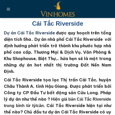
Chuyển
đến
nội
dung
Cái Tắc Riverside
Dự án Cái Tắc Riverside
được quy hoạch trên tổng
diện tích 5ha
.
. Dự án nhà phố Cái Tắc Riverside với
định hướng phát triển trở thành khu phước hợp nhà
phố cao cấp, Thương Mại & Dịch Vụ, Văn Phòng &
Khu Shophouse, Biệt Thự,.. hứa hẹn sẽ là một trong
những dự án hot nhất thị trường Đất Nền Nam
Định.
Cái Tắc Riverside tọa lạc Thị trấn Cái Tắc, huyện
Châu Thành A, tỉnh Hậu Giang.
Được phát triển bởi
Công ty CP Đầu Tư bất động sản Cửu Long
. Pháp
lý dự án như thế nào ?
Hiện giá bán Cái Tắc Riverside
Cái Tắc Riverside
hiện tại như
trung bình từ tỷ/căn.
thế nào?
Chủ đầu tư dự án Cái Tắc Riverside
có uy