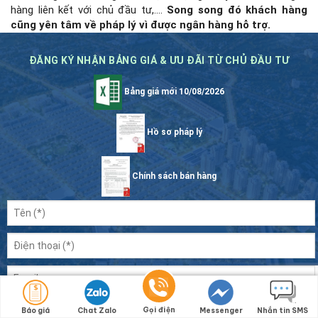
hàng liên kết với chủ đầu tư,….
Song song đó khách hàng
cũng yên tâm về pháp lý vì được ngân hàng hỗ trợ.
ĐĂNG KÝ NHẬN BẢNG GIÁ & ƯU ĐÃI TỪ CHỦ ĐẦU TƯ
Bảng giá mới 10/08/2026
Hồ sơ pháp lý
Chính sách bán hàng
Gọi điện
Báo giá
Chat Zalo
Messenger
Nhắn tin SMS