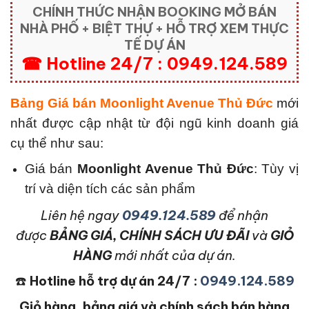
CHÍNH THỨC NHẬN BOOKING MỞ BÁN
NHÀ PHỐ + BIỆT THỰ + HỖ TRỢ XEM THỰC
TẾ DỰ ÁN
☎ Hotline 24/7 : 0949.124.589
Bảng Giá bán Moonlight Avenue Thủ Đức
mới
nhất được cập nhật từ đội ngũ kinh doanh giá
cụ thể như sau:
Giá bán
Moonlight Avenue Thủ Đức
: Tùy vị
trí và diện tích các sản phẩm
L
iên hệ ngay
0949.124.589
để nhận
được
BẢNG GIÁ, CHÍNH SÁCH ƯU ĐÃI
và
GIỎ
HÀNG
mới nhất của dự án.
☎️
Hotline hỗ trợ dự án 24/7 :
0949.124.589
Giỏ hàng, bảng giá và chính sách bán hàng