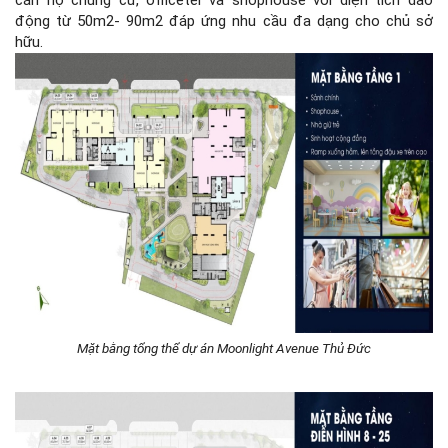
căn hộ chung cư, officetel và shophouse với diện tích dao
động từ 50m2- 90m2 đáp ứng nhu cầu đa dạng cho chủ sở
hữu.
Mặt bằng tổng thể dự án Moonlight Avenue Thủ Đức