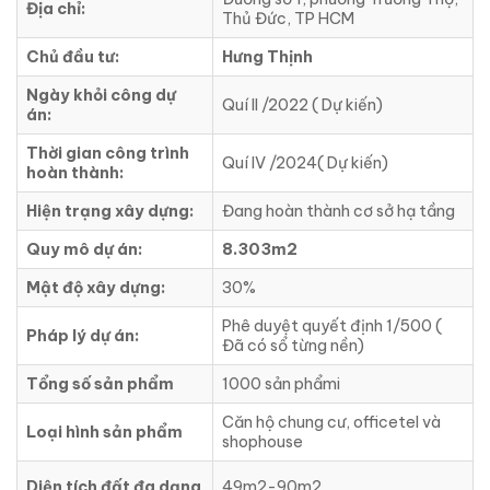
Địa chỉ:
Thủ Đức, TP HCM
Chủ đầu tư:
Hưng Thịnh
Ngày khỏi công dự
Quí II /2022 ( Dự kiến)
án:
Thời gian công trình
Quí IV /2024( Dự kiến)
hoàn thành:
Hiện trạng xây dựng:
Đang hoàn thành cơ sở hạ tầng
Quy mô dự án:
8.303m2
Mật độ xây dựng:
30%
Phê duyệt quyết định 1/500 (
Pháp lý dự án:
Đã có sổ từng nền)
Tổng số sản phẩm
1000 sản phẩmi
Căn hộ chung cư, officetel và
Loại hình sản phẩm
shophouse
Diện tích đất đa dạng
49m2-90m2