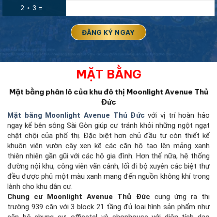
2 + 3 =
MẶT BẰNG
Mặt bằng phân lô của khu đô thị Moonlight Avenue Thủ
Đức
Mặt bằng Moonlight Avenue Thủ Đức
với vị trí hoàn hảo
ngay kế bên sông Sài Gòn giúp cư tránh khỏi những ngột ngạt
chật chội của phố thị. Đặc biệt hơn chủ đầu tư còn thiết kế
khuôn viên vườn cây xen kẽ các căn hộ tạo lên mảng xanh
thiên nhiên gần gũi với các hộ gia đình. Hơn thế nữa, hệ thống
đường nội khu, công viên vãn cảnh, lối đi bộ xuyên các biệt thự
đều được phủ một màu xanh mang đến nguồn không khí trong
lành cho khu dân cư.
Chung cư Moonlight Avenue Thủ Đức
cung ứng ra thị
trường 939 căn với 3 block 21 tầng đủ loại hình sản phẩm như