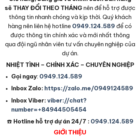
sẽ THAY ĐỔI THEO THÁNG
nên để hỗ trợ được
thông tin nhanh chóng và kịp thời. Quý khách
hàng nên liên hệ hotline
0949.124.589
để có
được thông tin chính xác và mới nhất thông
qua đội ngũ nhân viên tư vấn chuyên nghiệp của
dự án.
NHIỆT TÌNH – CHÍNH XÁC – CHUYÊN NGHIỆP
Gọi ngay
:
0949.124.589
Inbox Zalo:
https://zalo.me/0949124589
Inbox Viber:
viber://chat?
number=+84944505454
☎️
Hotline hỗ trợ dự án 24/7 :
0949.124.589
GIỚI THIỆU