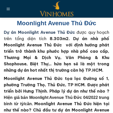
Chuyển
đến
nội
dung
Moonlight Avenue Thủ Đức
Dự án Moonlight Avenue Thủ Đức
được quy hoạch
trên tổng diện tích
8.303m2
. Dự án nhà phố
Moonlight Avenue Thủ Đức với định hướng phát
triển trở thành khu phước hợp nhà phố cao cấp,
Thương Mại & Dịch Vụ, Văn Phòng & Khu
Shophouse, Biệt Thự,.. hứa hẹn sẽ là một trong
những dự án hot nhất thị trường căn hộ TP.HCM.
Moonlight Avenue Thủ Đức tọa lạc Đường số 1,
phường Trường Thọ, Thủ Đức, TP HCM.
Được phát
triển bởi Hưng Thịnh
. Pháp lý dự án như thế nào ?
Hiện giá bán Moonlight Avenue Thủ Đức 04/2022 trung
Moonlight Avenue Thủ Đức
hiện tại
bình từ tỷ/căn.
như thế nào?
Chủ đầu tư dự án Moonlight Avenue