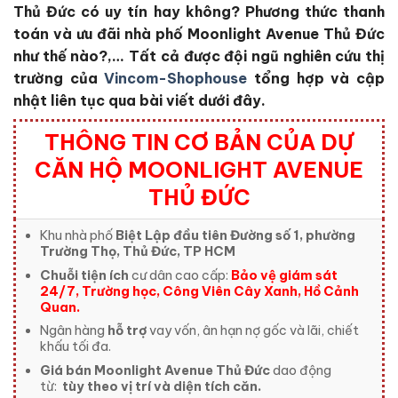
Thủ Đức
có uy tín hay không?
Phương thức thanh
toán và ưu đãi nhà phố Moonlight Avenue Thủ Đức
như thế nào?,… Tất cả được đội ngũ nghiên cứu thị
trường của
Vincom-Shophouse
tổng hợp và cập
nhật liên tục qua bài viết dưới đây.
THÔNG TIN CƠ BẢN CỦA DỰ
CĂN HỘ MOONLIGHT AVENUE
THỦ ĐỨC
Khu nhà phố
Biệt Lập đầu tiên Đường số 1, phường
Trường Thọ, Thủ Đức, TP HCM
Chuỗi tiện ích
cư dân cao cấp:
Bảo vệ giám sát
24/7, Trường học, Công Viên Cây Xanh, Hồ Cảnh
Quan.
Ngân hàng
hỗ trợ
vay vốn, ân hạn nợ gốc và lãi, chiết
khấu tối đa.
Giá bán Moonlight Avenue Thủ Đức
dao động
từ:
tùy theo vị trí và diện tích căn.