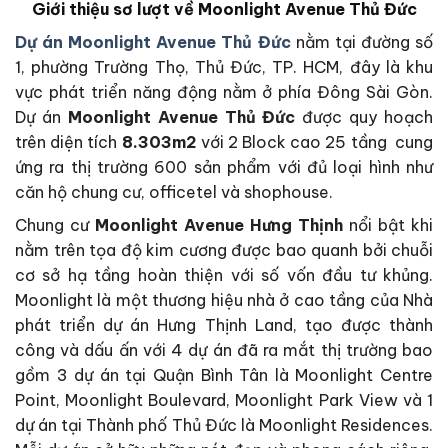
Giới thiệu sơ lượt về Moonlight Avenue Thủ Đức
Dự án Moonlight Avenue Thủ Đức
nằm tại đường số
1, phường Trường Thọ, Thủ Đức, TP. HCM, đây là khu
vực phát triển năng động nằm ở phía Đông Sài Gòn.
Dự án
Moonlight Avenue Thủ Đức
được quy hoạch
trên diện tích
8.303m2
với 2 Block cao 25 tầng cung
ứng ra thị trường 600 sản phẩm với đủ loại hình như
căn hộ chung cư, officetel và shophouse.
Chung cư
Moonlight Avenue Hưng Thịnh
nổi bật khi
nằm trên tọa độ kim cương được bao quanh bởi chuỗi
cơ sở hạ tầng hoàn thiện với số vốn đầu tư khủng.
Moonlight là một thương hiệu nhà ở cao tầng của Nhà
phát triển dự án Hưng Thịnh Land, tạo được thành
công và dấu ấn với 4 dự án đã ra mắt thị trường bao
gồm 3 dự án tại Quận Bình Tân là Moonlight Centre
Point, Moonlight Boulevard, Moonlight Park View và 1
dự án tại Thành phố Thủ Đức là Moonlight Residences.