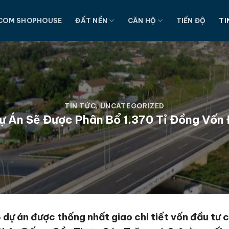
COM SHOPHOUSE
ĐẤT NỀN
CĂN HỘ
TIẾN ĐỘ
TI
TIN TỨC
,
UNCATEGORIZED
ự Án Sẽ Được Phân Bổ 1.370 Tỉ Đồng Vốn
5 dự án được thống nhất giao chi tiết vốn đầu tư