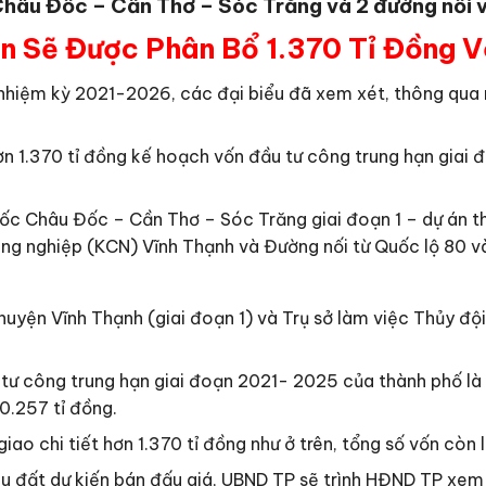
Châu Đốc – Cần Thơ – Sóc Trăng và 2 đường nối 
n Sẽ Được Phân Bổ 1.370 Tỉ Đồng 
nhiệm kỳ 2021-2026, các đại biểu đã xem xét, thông qua 
 hơn 1.370 tỉ đồng kế hoạch vốn đầu tư công trung hạn gi
c Châu Đốc – Cần Thơ – Sóc Trăng giai đoạn 1 – dự án t
ng nghiệp (KCN) Vĩnh Thạnh và Đường nối từ Quốc lộ 80 v
N huyện Vĩnh Thạnh (giai đoạn 1) và Trụ sở làm việc Thủy 
 công trung hạn giai đoạn 2021- 2025 của thành phố là hơ
0.257 tỉ đồng.
iao chi tiết hơn 1.370 tỉ đồng như ở trên, tổng số vốn còn 
u đất dự kiến bán đấu giá, UBND TP sẽ trình HĐND TP xem x