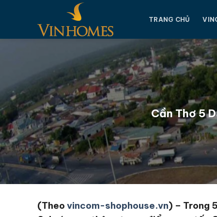
Chuyển
đến
TRANG CHỦ
VIN
nội
dung
Cần Thơ 5 D
(Theo
vincom-shophouse.vn
) – Trong 