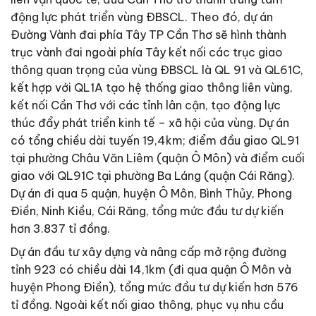
động lực phát triển vùng ÐBSCL. Theo đó, dự án
Ðường Vành đai phía Tây TP Cần Thơ sẽ hình thành
trục vành đai ngoài phía Tây kết nối các trục giao
thông quan trọng của vùng ÐBSCL là QL 91 và QL61C,
kết hợp với QL1A tạo hệ thống giao thông liên vùng,
kết nối Cần Thơ với các tỉnh lân cận, tạo động lực
thúc đẩy phát triển kinh tế – xã hội của vùng. Dự án
có tổng chiều dài tuyến 19,4km; điểm đầu giao QL91
tại phường Châu Văn Liêm (quận Ô Môn) và điểm cuối
giao với QL91C tại phường Ba Láng (quận Cái Răng).
Dự án đi qua 5 quận, huyện Ô Môn, Bình Thủy, Phong
Ðiền, Ninh Kiều, Cái Răng, tổng mức đầu tư dự kiến
hơn 3.837 tỉ đồng.
Dự án đầu tư xây dựng và nâng cấp mở rộng đường
tỉnh 923 có chiều dài 14,1km (đi qua quận Ô Môn và
huyện Phong Ðiền), tổng mức đầu tư dự kiến hơn 576
tỉ đồng. Ngoài kết nối giao thông, phục vụ nhu cầu