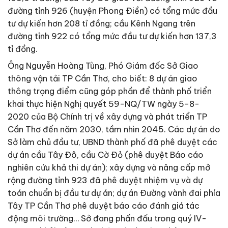
đường tỉnh 926 (huyện Phong Ðiền) có tổng mức đầu
tư dự kiến hơn 208 tỉ đồng; cầu Kênh Ngang trên
đường tỉnh 922 có tổng mức đầu tư dự kiến hơn 137,3
tỉ đồng.
Ông Nguyễn Hoàng Tùng, Phó Giám đốc Sở Giao
thông vận tải TP Cần Thơ, cho biết: 8 dự án giao
thông trọng điểm cũng góp phần để thành phố triển
khai thực hiện Nghị quyết 59-NQ/TW ngày 5-8-
2020 của Bộ Chính trị về xây dựng và phát triển TP
Cần Thơ đến năm 2030, tầm nhìn 2045. Các dự án do
Sở làm chủ đầu tư, UBND thành phố đã phê duyệt các
dự án cầu Tây Ðô, cầu Cờ Ðỏ (phê duyệt Báo cáo
nghiên cứu khả thi dự án); xây dựng và nâng cấp mở
rộng đường tỉnh 923 đã phê duyệt nhiệm vụ và dự
toán chuẩn bị đầu tư dự án; dự án Ðường vành đai phía
Tây TP Cần Thơ phê duyệt báo cáo đánh giá tác
động môi trường… Sở đang phấn đấu trong quý IV-