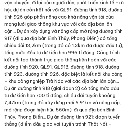
vận chuyển, đi lại của người dân, phát triển kinh tế -xã
hội, dự án còn kết nối với QL91, đường tỉnh 918, đường
tỉnh 926 góp phần nâng cao khả năng vận tải của
mạng lưới giao thông khu vực với các địa bàn lân
cận… Dự án xây dựng và nâng cấp mở rộng đường tỉnh
917 (đi qua địa bàn Bình Thủy, Phong Ðiền) có tổng
chiều dài 13,2km (trong đó có 1,3km đã được đầu tư),
tổng mức đầu tư dự kiến hơn 996 tỉ đồng. Công trình
kết nối tạo thành trục giao thông liên hoàn với các
đường tỉnh 920, QL91, QL91B, đường tỉnh 918, đường
tỉnh 923, đường tỉnh 926, đặc biệt là kết nối khu cảng
– khu công nghiệp Trà Nóc với các địa bàn lân cận…
Dự án đường tỉnh 918 (giai đoạn 2) có tổng mức đầu
tư dự kiến hơn 700 tỉ đồng, chiều dài tuyến khoảng
7,47km (trong đó xây dựng mới 6,91km và nâng cấp,
mở rộng đoạn hiện hữu 560m), đi qua địa bàn Bình
Thủy, Phong Ðiền… Dự án đường tỉnh 921: đoạn tuyến
thẳng (điểm đầu giao với tuyến tránh Thốt Nốt –