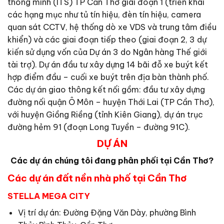
thông minh (ITS) TP Cần Thơ giai đoạn 1 (triển khai
các hạng mục như tủ tín hiệu, đèn tín hiệu, camera
quan sát CCTV, hệ thống dò xe VDS và trung tâm điều
khiển) và các giai đoạn tiếp theo (giai đoạn 2, 3 dự
kiến sử dụng vốn của Dự án 3 do Ngân hàng Thế giới
tài trợ). Dự án đầu tư xây dựng 14 bãi đỗ xe buýt kết
hợp điểm đầu – cuối xe buýt trên địa bàn thành phố.
Các dự án giao thông kết nối gồm: đầu tư xây dựng
đường nối quận Ô Môn – huyện Thới Lai (TP Cần Thơ),
với huyện Giồng Riềng (tỉnh Kiên Giang), dự án trục
đường hẻm 91 (đoạn Long Tuyền – đường 91C).
DỰ ÁN
Các dự án chúng tôi đang phân phối tại Cần Thơ?
Các dự án đất nền nhà phố tại Cần Thơ
STELLA MEGA CITY
Vị trí dự án: Đường Đặng Văn Dày, phường Bình