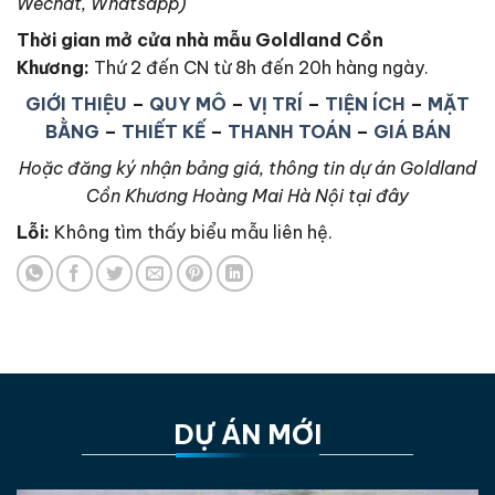
Wechat, Whatsapp)
Thời gian mở cửa nhà mẫu Goldland Cồn
Khương
:
Thứ 2 đến CN từ 8h đến 20h hàng ngày.
GIỚI THIỆU
–
QUY MÔ
–
VỊ TRÍ
–
TIỆN ÍCH
–
MẶT
BẰNG
–
THIẾT KẾ
–
THANH TOÁN
–
GIÁ BÁN
Hoặc đăng ký nhận bảng giá, thông tin dự án Goldland
Cồn Khương Hoàng Mai Hà Nội tại đây
Lỗi:
Không tìm thấy biểu mẫu liên hệ.
DỰ ÁN MỚI