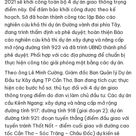
2021 sẽ khởi công toàn bộ 4 dự án giao thông trọng
điểm này. Ðể đảm bảo khởi công được theo kế
hoạch, Sở đã hoàn thành công tác lập Báo cáo
nghiên cứu khả thi dự án Ðường vành đai phía Tây,
đang trình thẩm định và phê duyệt; hoàn thiện Báo
cáo nghiên cứu khả thi dự án xây dựng và nâng cấp
mở rộng đường tỉnh 923 và đã trình UBND thành phố
phê duyệt. Phối hợp với các địa phương để chuẩn bị
thực hiện công tác giải phóng mặt bằng các dự án.
Theo ông Lê Minh Cường, Giám đốc Ban Quản lý Dự án
Ðầu tư Xây dựng TP Cần Thơ, Ban đang tích cực thực
hiện các bước hồ sơ, thủ tục đối với 4 dự án giao
thông trọng điểm do đơn vị làm chủ đầu tư. Các dự án
cầu Kênh Ngang; xây dựng và nâng cấp mở rộng
đường tỉnh 917; đường tỉnh 918 (giai đoạn 2); dự án
đường tỉnh 921: đoạn tuyến thẳng (điểm đầu giao với
tuyến tránh Thốt Nốt – điểm cuối giao với đường cao
tốc Cần Thơ – Sóc Trăng – Châu Ðốc) dự kiến sẽ