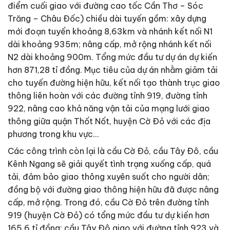
điểm cuối giao với đường cao tốc Cần Thơ – Sóc
Trăng – Châu Ðốc) chiều dài tuyến gồm: xây dựng
mới đoạn tuyến khoảng 8,63km và nhánh kết nối N1
dài khoảng 935m; nâng cấp, mở rộng nhánh kết nối
N2 dài khoảng 900m. Tổng mức đầu tư dự án dự kiến
hơn 871,28 tỉ đồng. Mục tiêu của dự án nhằm giảm tải
cho tuyến đường hiện hữu, kết nối tạo thành trục giao
thông liên hoàn với các đường tỉnh 919, đường tỉnh
922, nâng cao khả năng vận tải của mạng lưới giao
thông giữa quận Thốt Nốt, huyện Cờ Ðỏ với các địa
phương trong khu vực…
Các công trình còn lại là cầu Cờ Ðỏ, cầu Tây Ðô, cầu
Kênh Ngang sẽ giải quyết tình trạng xuống cấp, quá
tải, đảm bảo giao thông xuyên suốt cho người dân;
đồng bộ với đường giao thông hiện hữu đã được nâng
cấp, mở rộng. Trong đó, cầu Cờ Ðỏ trên đường tỉnh
919 (huyện Cờ Ðỏ) có tổng mức đầu tư dự kiến hơn
165,6 tỉ đồng; cầu Tây Ðô giao với đường tỉnh 923 và