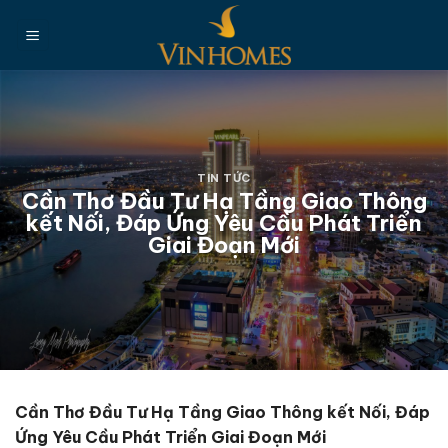
Chuyển
đến
nội
dung
TIN TỨC
Cần Thơ Đầu Tư Hạ Tầng Giao Thông
kết Nối, Đáp Ứng Yêu Cầu Phát Triển
Giai Đoạn Mới
Cần Thơ Đầu Tư Hạ Tầng Giao Thông kết Nối, Đáp
Ứng Yêu Cầu Phát Triển Giai Đoạn Mới