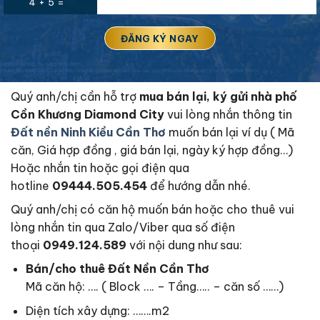
4 + 5 =
Quý anh/chị cần hỗ trợ
mua bán lại, ký gửi nhà phố
Cồn Khương Diamond City
vui lòng nhắn thông tin
Đất nền Ninh Kiều Cần Thơ
muốn bán lại ví dụ ( Mã
căn, Giá hợp đồng , giá bán lại, ngày ký hợp đồng…)
Hoặc nhắn tin hoặc gọi điện qua
hotline
09444.505.454
để hướng dẫn nhé.
Quý anh/chị có căn hộ muốn bán hoặc cho thuê vui
lòng nhắn tin qua Zalo/Viber qua số điện
thoại
0949.124.589
với nội dung như sau:
Bán/cho thuê Đất Nền Cần Thơ
Mã căn hộ: …. ( Block …. – Tầng….. – căn số ……)
Diện tích xây dựng: …….m2