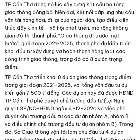
TP Cần Thơ đang nỗ lực xây dựng kết cấu hạ tầng
giao thông đồng bộ, hiện đại, kết nối đáp ứng nhu cầu
vận tải hàng hóa, đi lại của người dân, tạo điều kiện
thúc đẩy kinh tế – xã hội phát triển, mở rộng không
gian đô thị thành phố. “Giao thông đi trước một
bước”, giai đoạn 2021-2025, thành phố dự kiến triển
khai đầu tư xây dựng và hoàn thành hàng loạt các
công trình giao thông, trong đó có 8 dự án trọng
điểm.
TP Cần Thơ triển khai 8 dự án giao thông trọng điểm
trong giai đoạn 2021-2025, với tổng vốn đầu tư dự
kiến gần 7.500 tỉ đồng. Các dự án này đã được HÐND
TP Cần Thơ phê duyệt chủ trương đầu tư (tại Nghị
quyết 38/NQ-HÐND ngày 4-12-2020 về việc phê
duyệt chủ trương đầu tư các dự án nhóm A, nhóm B
và điều chỉnh chủ trương đầu tư dự án nhóm B). Trong
đó, Sở Giao thông vận tải làm chủ đầu tư 4 dự án
gồm: đường Vành đai phía Tây TP Cần Thơ, đầu tư xây