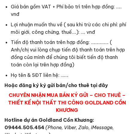
Giá bán gồm VAT + Phí bảo trì trên hợp đồng: …..
vnđ
Lợi nhuận muốn thu về ( sau khi trừ các chi phí: phí
môi giới, công chứng, thuế….): …. vnđ
Tiến độ thanh toán trên hợp đồng: ……………. (
Anh/chị vui lòng chụp tiến độ thanh toán trên hợp
đồng của mình để chúng tôi biết tiến độ thanh
toán còn lại trên hợp đồng)
Họ tên & SĐT liên hệ: …….
Hoặc đăng ký ký gửi bán/cho thuê tại đây
CHUYÊN NHẬN MUA BÁN KÝ GỬI – CHO THUÊ –
THIẾT KẾ NỘI THẤT THI CÔNG GOLDLAND CỒN
KHƯƠNG
Hotline dự án Goldland Cồn Khương:
09444.505.454
(Phone, Viber, Zalo, iMessage,