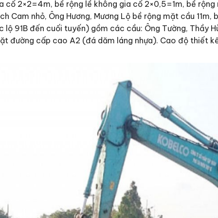
ia cố 2×2=4m, bề rộng lề không gia cố 2×0,5=1m, bề rộng
ch Cam nhỏ, Ông Hương, Mương Lộ bề rộng mặt cầu 11m, b
 lộ 91B đến cuối tuyến) gồm các cầu: Ông Tường, Thầy Hùn
t đường cấp cao A2 (đá dăm láng nhựa). Cao độ thiết kế + 