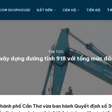
COM SHOPHOUSE
ĐẤT NỀN
CĂN HỘ
TIẾN ĐỘ
TI
TIN TỨC
xây dựng đường tỉnh 918 với tổng mức đầ
thành phố Cần Thơ vừa ban hành Quyết định số 