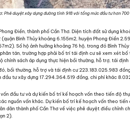
: Phê duyệt xây dựng đường tỉnh 918 với tổng mức đầu tư hơn 700
Phong Điền, thành phố Cần Thơ. Diện tích đất sử dụng kho
 (quận Bình Thủy khoảng 6.155m2, huyện Phong Điền 2.5
7m2). Số hộ ảnh hưởng khoảng 76 hộ, trong đó Bình Thủy
ư phân tán, trường hợp phải bố trí tái định cư sẽ xem xét bố
 chính sách áp dụng thực hiện bồi thường, hỗ trợ, tái định
, bồi thường, hỗ trợ và tái định cư 223.183.025.983 đồng,
ấn đầu tư xây dựng 17.294.364.519 đồng, chi phí khác 8.0
ốn đầu tư và dự kiến bố trí kế hoạch vốn theo tiến độ thự
c nguồn vốn khác. Dự kiến bố trí kế hoạch vốn theo tiến đ
 dân thành phố Cần Thơ về việc phê duyệt điều chỉnh ch
ạn 2).