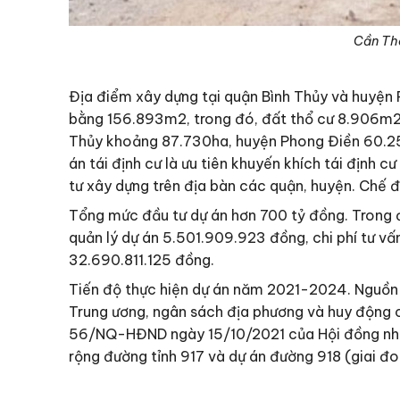
Cần Thơ
Địa điểm xây dựng tại quận Bình Thủy và huyện 
bằng 156.893m2, trong đó, đất thổ cư 8.906m2
Thủy khoảng 87.730ha, huyện Phong Điền 60.25
án tái định cư là ưu tiên khuyến khích tái định c
tư xây dựng trên địa bàn các quận, huyện. Chế độ
Tổng mức đầu tư dự án hơn 700 tỷ đồng. Trong đó
quản lý dự án 5.501.909.923 đồng, chi phí tư v
32.690.811.125 đồng.
Tiến độ thực hiện dự án năm 2021-2024. Nguồn v
Trung ương, ngân sách địa phương và huy động cá
56/NQ-HĐND ngày 15/10/2021 của Hội đồng nhân
rộng đường tỉnh 917 và dự án đường 918 (giai đo