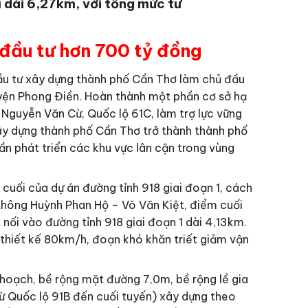
u dài 6,27km, với tổng mức tư
 đầu tư hơn 700 tỷ đồng
ầu tư xây dựng thành phố Cần Thơ làm chủ đầu
huyện Phong Điền. Hoàn thành một phần cơ sở hạ
 Nguyễn Văn Cừ, Quốc lộ 61C, làm trợ lực vững
xây dựng thành phố Cần Thơ trở thành thành phố
hần phát triển các khu vực lân cận trong vùng
cuối của dự án đường tỉnh 918 giai đoạn 1, cách
thông Huỳnh Phan Hộ – Võ Văn Kiệt, điểm cuối
t nối vào đường tỉnh 918 giai đoạn 1 dài 4,13km.
c thiết kế 80km/h, đoạn khó khăn triết giảm vận
hoạch, bề rộng mặt đường 7,0m, bề rộng lề gia
 Quốc lộ 91B đến cuối tuyến) xây dựng theo