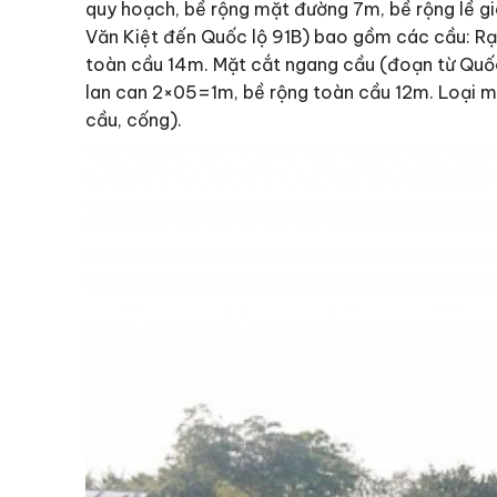
quy hoạch, bề rộng mặt đường 7m, bề rộng lề g
Văn Kiệt đến Quốc lộ 91B) bao gồm các cầu: Rạ
toàn cầu 14m. Mặt cắt ngang cầu (đoạn từ Quốc
lan can 2×05=1m, bề rộng toàn cầu 12m. Loại mặ
cầu, cống).