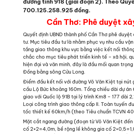
đường tỉnh 918 (giai đoạn 2). Theo Quyế
700.125.258.925 đồng.
Cần Thơ: Phê duyệt xây
Quyết định UBND thành phố Cần Thơ phê duyệt d
tư. Mục tiêu đầu tư là nhằm phục vụ nhu cầu vận
tầng giao thông khu vực bằng việc kết nối thông
chắc cho mục tiêu phát triển kinh tế – xã hội,
hiện đại và văn minh, đây là đầu mối quan trọng
Đồng bằng sông Cửu Long.
Điểm đầu kết nối với đường Võ Văn Kiệt tại nút 
cầu Lộ Bức khoảng 160m. Tổng chiều dài dự án 6
giao với Quốc lộ 91B tại lý trình Km8 – 177 dài 
Loại công trình giao thông cấp II. Toàn tuyến đ
tốc thiết kế 60km/h (theo Tiêu chuẩn TCVN 40
Mặt cắt ngang đường (đoạn từ Võ Văn Kiệt đến 
cố 2×2=4,0m, bề rộng lề không gia cố 2×0,5=1,