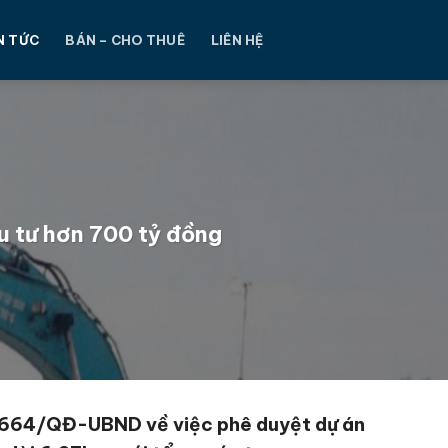
N TỨC
BÁN – CHO THUÊ
LIÊN HỆ
u tư hơn 700 tỷ đồng
3664/QĐ-UBND về việc phê duyệt dự án