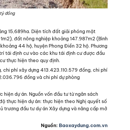
 tỷ đồng
ảng 15,689ha. Diện tích đất giải phóng mặt
91m2), đất nông nghiệp khoảng 147.987m2 (Bình
 khoảng 44 hộ, huyện Phong Điền 32 hộ. Phương
 trí tái định cư vào các khu tái định cư được đầu
 cư thực hiện theo quy định.
 chi phí xây dựng 413.423.110.579 đồng, chi phí
32.036.796 đồng và chi phí dự phòng
c hiện dự án. Nguồn vốn đầu tư từ ngân sách
ộ thực hiện dự án: thực hiện theo Nghị quyết số
ủ trương đầu tư dự án Xây dựng và nâng cấp mở
Nguồn:
Baoxaydung.com.vn