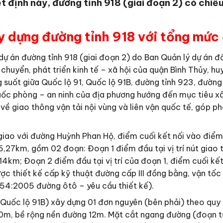
t định này, đường tỉnh 918 (giai đoạn 2) có chiề
 dựng đường tỉnh 918 với tổng mức
ự án đường tỉnh 918 (giai đoạn 2) do Ban Quản lý dự án đ
 chuyển, phát triển kinh tế – xã hội của quận Bình Thủy, 
 suốt giữa Quốc lộ 91, Quốc lộ 91B, đường tỉnh 923, đường
 quốc phòng – an ninh của địa phương hướng đến mục tiêu 
 về giao thông vận tải nội vùng và liên vận quốc tế, góp p
giao với đường Huỳnh Phan Hộ, điểm cuối kết nối vào điểm 
,27km, gồm 02 đoạn: Đoạn 1 điểm đầu tại vị trí nút giao 
2,14km; Đoạn 2 điểm đầu tại vị trí của đoạn 1, điểm cuối kế
ược thiết kế cấp kỹ thuật đường cấp III đồng bằng, vận tố
54:2005 đường ôtô – yêu cầu thiết kế).
Quốc lộ 91B) xây dựng 01 đơn nguyên (bên phải) theo quy 
0m, bề rộng nền đường 12m. Mặt cắt ngang đường (đoạn từ