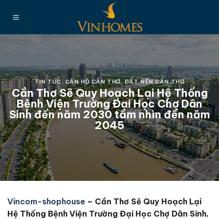
Chuyển
đến
nội
dung
TIN TỨC
,
CĂN HỘ CẦN THƠ
,
ĐẤT NỀN CẦN THƠ
Cần Thơ Sẽ Quy Hoạch Lại Hệ Thống
Bệnh Viện Trường Đại Học Chợ Dân
Sinh đến năm 2030 tầm nhìn đến năm
2045
Vincom-shophouse
– Cần Thơ Sẽ Quy Hoạch Lại
Hệ Thống Bệnh Viện Trường Đại Học Chợ Dân Sinh,