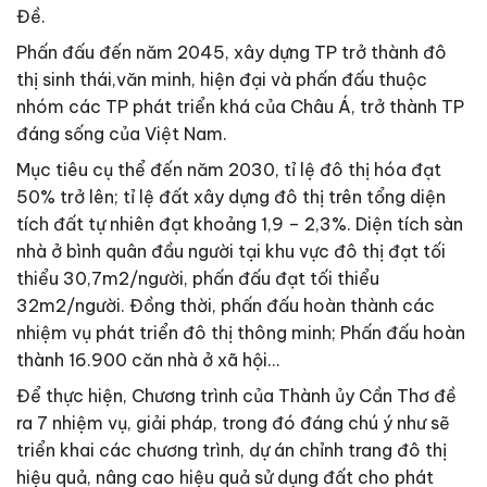
Đề.
Phấn đấu đến năm 2045, xây dựng TP trở thành đô
thị sinh thái,văn minh, hiện đại và phấn đấu thuộc
nhóm các TP phát triển khá của Châu Á, trở thành TP
đáng sống của Việt Nam.
Mục tiêu cụ thể đến năm 2030, tỉ lệ đô thị hóa đạt
50% trở lên; tỉ lệ đất xây dựng đô thị trên tổng diện
tích đất tự nhiên đạt khoảng 1,9 – 2,3%. Diện tích sàn
nhà ở bình quân đầu người tại khu vực đô thị đạt tối
thiểu 30,7m2/người, phấn đấu đạt tối thiểu
32m2/người. Đồng thời, phấn đấu hoàn thành các
nhiệm vụ phát triển đô thị thông minh; Phấn đấu hoàn
thành 16.900 căn nhà ở xã hội…
Để thực hiện, Chương trình của Thành ủy Cần Thơ đề
ra 7 nhiệm vụ, giải pháp, trong đó đáng chú ý như sẽ
triển khai các chương trình, dự án chỉnh trang đô thị
hiệu quả, nâng cao hiệu quả sử dụng đất cho phát