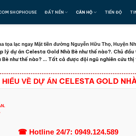
COM SHOPHOUSE
ĐẤT NỀN
CĂN HỘ
TIẾN ĐỘ
TI
ha tọa lạc ngay Mặt tiền đường Nguyễn Hữu Thọ, Huyện N
p lý dự án Celesta Gold Nhà Bè như thế nào?. Chủ đầu 
à Bè như thế nào?
… Tất cả được đội ngũ nghiên cứu thị
CELESTA GOLD NHÀ
 HIỂU VỀ DỰ ÁN
N.
Ư
☎
Hotline
24/7:
0949.124.589