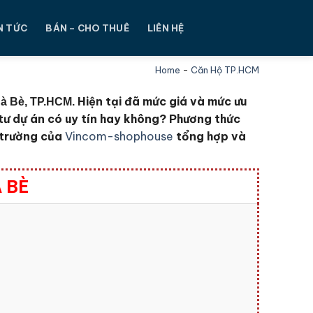
N TỨC
BÁN – CHO THUÊ
LIÊN HỆ
Home
-
Căn Hộ TP.HCM
Hiện tại đã mức giá và mức ưu
hà Bè, TP.HCM.
tư dự án có uy tín hay không? Phương thức
 trường của
Vincom-shophouse
tổng hợp và
 BÈ