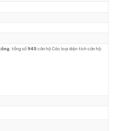
tầng
, tổng số
945
căn hộ Các loại diện tích căn hộ: