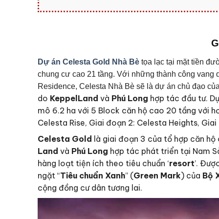
G
Dự án Celesta Gold Nhà Bè
tọa lạc tại mặt tiền 
chung cư cao 21 tầng. Với những thành công vang dộ
Residence, Celesta Nhà Bè sẽ là dự án chủ đạo của 
do
KeppelLand
và
Phú Long
hợp tác đầu tư. D
mô 6.2 ha với 5 Block căn hộ cao 20 tầng với hơ
Celesta Rise, Giai đoạn 2: Celesta Heights, Gia
Celesta Gold
là giai đoạn 3 của tổ hợp căn h
Land
và
Phú Long
hợp tác phát triển tại Nam S
hàng loạt tiện ích theo tiêu chuẩn ‘
resort
’. Đượ
ngặt “
Tiêu chuẩn Xanh
” (
Green Mark
) của
Bộ 
cộng đồng cư dân tương lai.