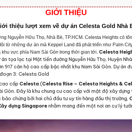
GIỚI THIỆU
iới thiệu lượt xem về dự án Celesta Gold Nhà 
đường Nguyễn Hữu Thọ, Nhà Bè, TP.HCM. Celesta Heights có tổng
i từ những dự án mà Keppel Land đã phát triển như Palm City,
Celesta Heig
khu vực phía Nam Sài Gòn trong thời gian tới.
ự án tọa lạc tại Mặt tiền đường Nguyễn Hữu Thọ, Huyện Nh
n 917 căn hộ cao cấp bậc nhất khu Nam Sài Gòn. Dự án được
i đoạn 3: Celesta Gold
ộ cao cấp
Celesta
(
Celesta Rise – Celesta Heights & Ce
ài Gòn. Đây là khu chung cư cao cấp với mật độ xây dựng 
c bảo chứng bởi hai chủ đầu tư uy tín hàng đầu thị trường,
C
Xây dựng Singapore
nhằm mang đến một nơi an cư lý tưở