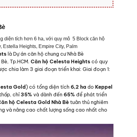
Bè
 diện tích hơn 6 ha, với quy mô 5 Block căn hộ
 Estella Heights, Empire City, Palm
hts
là Dự án căn hộ chung cư Nhà Bè
à Bè, Tp.HCM.
Căn hộ Celesta Heights
có quy
 chia làm 3 giai đoạn triển khai: Giai đoạn 1:
lesta Gold
) có tổng diện tích
6,2 ha
do
Keppel
thấp, chỉ
35%
và dành đến
65%
để phát triển
ăn hộ Celesta Gold Nhà Bè
tuân thủ nghiêm
ng và nâng cao chất lượng sống cao nhất cho