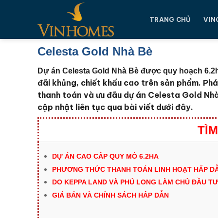
Chuyển
đến
TRANG CHỦ
VIN
nội
dung
Celesta Gold Nhà Bè
Dự án Celesta Gold Nhà Bè được quy hoạch 6.2
đãi khủng, chiết khấu cao trên sản phẩm. Phá
thanh toán và ưu đãu dự án Celesta Gold Nh
cập nhật liên tục qua bài viết dưới đây.
TÌM
DỰ ÁN CAO CẤP QUY MÔ 6.2HA
PHƯƠNG THỨC THANH TOÁN LINH HOẠT HẤP DẪ
DO KEPPA LAND VÀ PHÚ LONG LÀM CHỦ ĐẦU T
GIÁ BÁN VÀ CHÍNH SÁCH HẤP DẪN