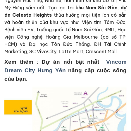
Nguyễn Hữu Thọ, Nhà Bè, nằm liền kề khu đô thị Phú
Mỹ Hưng sầm uất. Tọa lạc tại
khu Nam Sài Gòn
,
dự
án Celesta Heights
thừa hưởng mọi tiện ích có sẵn
và hoàn thiện của khu vực như: Viện tim Tâm Đức,
Bệnh viện FV, Trường quốc tế Nam Sài Gòn, RMIT, Học
viện Công nghệ Hoàng Gia Melbourne (cơ sở TP.
HCM) và Đại học Tôn Đức Thắng, ĐH Tài Chính
Marketing, SC VivoCity, Lotte Mart, Crescent Mall
Xem thêm
:
Dự án nổi bật nhất
Vincom
Dream City Hưng Yên
nâng cấp cuộc sống
của bạn.