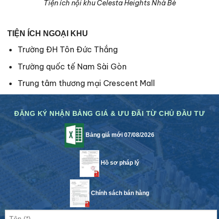
Tiện ích nội khu Celesta Heights Nhà Bè
TIỆN ÍCH NGOẠI KHU
Trường ĐH Tôn Đức Thắng
Trường quốc tế Nam Sài Gòn
Trung tâm thương mại Crescent Mall
ĐĂNG KÝ NHẬN BẢNG GIÁ & ƯU ĐÃI TỪ CHỦ ĐẦU TƯ
Bảng giá mới 07/08/2026
Hồ sơ pháp lý
Chính sách bán hàng