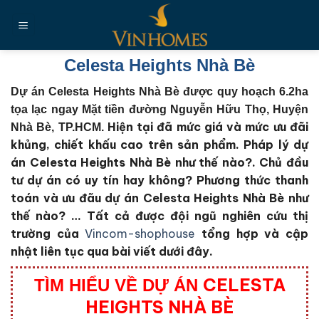
Chuyển
đến
nội
dung
Celesta Heights Nhà Bè
Dự án Celesta Heights Nhà Bè được quy hoạch 6.2ha
tọa lạc ngay Mặt tiền đường Nguyễn Hữu Thọ, Huyện
Hiện tại đã mức giá và mức ưu đãi
Nhà Bè, TP.HCM.
khủng, chiết khấu cao trên sản phẩm. Pháp lý dự
án Celesta Heights Nhà Bè như thế nào?. Chủ đầu
tư dự án có uy tín hay không? Phương thức thanh
toán và ưu đãu dự án Celesta Heights Nhà Bè như
thế nào?
… Tất cả được đội ngũ nghiên cứu thị
trường của
Vincom-shophouse
tổng hợp và cập
nhật liên tục qua bài viết dưới đây.
CELESTA
TÌM HIỂU VỀ DỰ ÁN
HEIGHTS NHÀ BÈ