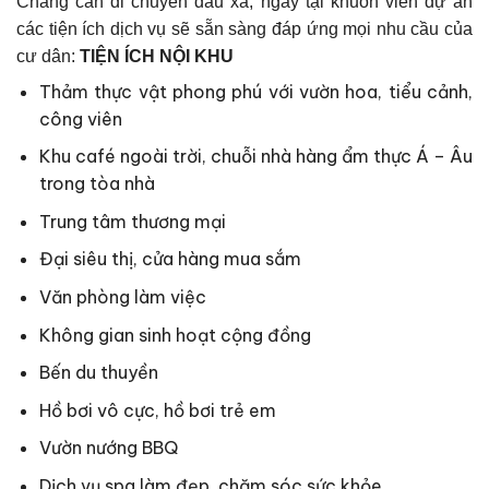
Chẳng cần di chuyển đâu xa, ngay tại khuôn viên dự án
các tiện ích dịch vụ sẽ sẵn sàng đáp ứng mọi nhu cầu của
cư dân:
TIỆN ÍCH NỘI KHU
Thảm thực vật phong phú với vườn hoa, tiểu cảnh,
công viên
Khu café ngoài trời, chuỗi nhà hàng ẩm thực Á – Âu
trong tòa nhà
Trung tâm thương mại
Đại siêu thị, cửa hàng mua sắm
Văn phòng làm việc
Không gian sinh hoạt cộng đồng
Bến du thuyền
Hồ bơi vô cực, hồ bơi trẻ em
Vườn nướng BBQ
Dịch vụ spa làm đẹp, chăm sóc sức khỏe