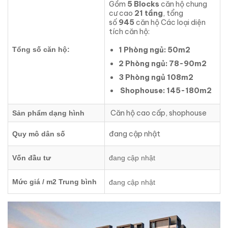
Gồm
5 Blocks
căn hộ chung
cư cao
21 tầng
, tổng
số
945
căn hộ Các loại diện
tích căn hộ:
Tổng số căn hộ:
1 Phòng ngủ: 50m2
2 Phòng ngủ: 78-90m2
3 Phòng ngủ 108m2
Shophouse: 145-180m2
Căn hộ cao cấp, shophouse
Sản phẩm dạng hình
đang cập nhật
Quy mô dân số
Vốn đầu tư
đang cập nhật
Mức giá / m2 Trung bình
đang cập nhật