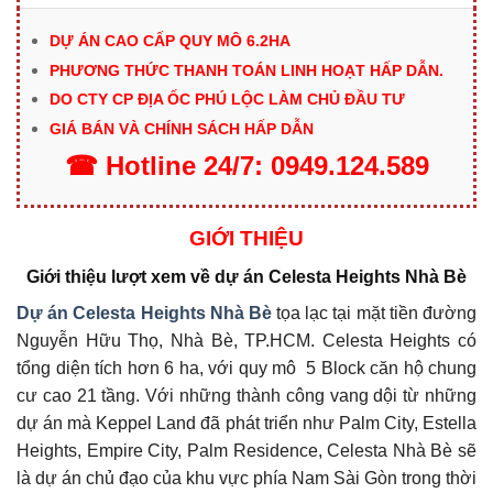
DỰ ÁN CAO CẤP QUY MÔ 6.2HA
PHƯƠNG THỨC THANH TOÁN LINH HOẠT HẤP DẪN.
DO CTY CP ĐỊA ỐC PHÚ LỘC LÀM CHỦ ĐẦU TƯ
GIÁ BÁN VÀ CHÍNH SÁCH HẤP DẪN
☎
Hotline
24/7:
0949.124.589
GIỚI THIỆU
Giới thiệu lượt xem về dự án Celesta Heights Nhà Bè
Dự án Celesta Heights Nhà Bè
tọa lạc tại mặt tiền đường
Nguyễn Hữu Thọ, Nhà Bè, TP.HCM. Celesta Heights có
tổng diện tích hơn 6 ha, với quy mô 5 Block căn hộ chung
cư cao 21 tầng. Với những thành công vang dội từ những
dự án mà Keppel Land đã phát triển như Palm City, Estella
Heights, Empire City, Palm Residence, Celesta Nhà Bè sẽ
là dự án chủ đạo của khu vực phía Nam Sài Gòn trong thời