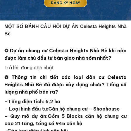
MỘT SỐ ĐÁNH CÂU HỎI DỰ ÁN Celesta Heights Nhà
Bè
❂
Dự án chung cư
Celesta Heights Nhà Bè
khi nào
được làm chủ đầu tư bàn giao nhà sớm nhất?
Trả lời: đang cập nhật
❂ Thông tin chi tiết các loại dân cư
Celesta
Heights Nhà Bè
đã được xây dựng chưa? Tổng số
lượng nhà phố bán ra?
–
Tổng diện tích: 6,2 ha
–
Loại hình đầu tư
:Căn hộ chung cư – Shophouse
–
Quy mô dự án
:Gồm
5 Blocks
căn hộ chung cư
cao
21 tầng
, tổng số
945
căn hộ
-Các loại diện tích căn hộ: