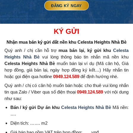
KÝ GỬI
Nhận mua bán ký gửi đất nền
khu Celesta Heights Nhà Bè
Quý anh / chị cần hỗ trợ
mua bán lại, ký gửi khu
Celesta
Heights Nhà Bè
vui lòng thông báo tin nhắn mã nền khu
Celesta Heights Nhà Bè
muốn bán lại ví dụ (Mã căn hộ, Giá
hợp đồng, giá bán lại, ngày hợp đồng ký kết…) Hãy nhắn tin
hoặc gọi điện qua hotline
0949.124.589
để định hướng nhé.
Quý anh / chị có căn hộ muốn bán hoặc cho thuê vui lòng nhắn
tin qua Zalo / Viber qua số điện thoại
0949.124.589
với nội dung
như sau:
Bán / ký gửi Dự án khu
Celesta Heights Nhà Bè
Mã nền:
….
Diện tích: ……. m2
Giá bán bao gồm VAT trên hợp đồng: ….. vnđ