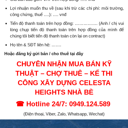
Lợi nhuận muốn thu về (sau khi trừ các chi phí: môi trường,
công chứng, thuế ….): …. vnđ
Tiến độ thanh toán trên hợp đồng: ……………. (Anh / chị vui
lòng chụp tiến độ thanh toán trên hợp đồng của mình để
chúng tôi biết tiến độ thanh toán còn lại on contract)
Họ tên & SĐT liên hệ: …….
Hoặc đăng ký gửi bán / cho thuê tại đây
CHUYÊN NHẬN MUA BÁN KỸ
THUẬT – CHỢ THUÊ – KẾ THI
CÔNG XÂY DỰNG
CELESTA
HEIGHTS NHÀ BÈ
☎
Hotline 24/7: 0949.124.589
(Điện thoại, Viber, Zalo, Whatsapp, Wechat)