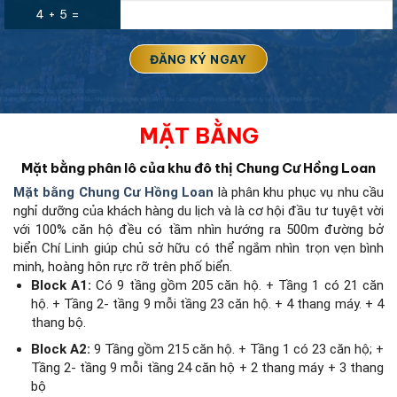
4 + 5 =
MẶT BẰNG
Mặt bằng phân lô của khu đô thị Chung Cư Hồng Loan
Mặt bằng Chung Cư Hồng Loan
là phân khu phục vụ nhu cầu
nghỉ dưỡng của khách hàng du lịch và là cơ hội đầu tư tuyệt vời
với 100% căn hộ đều có tầm nhìn hướng ra 500m đường bở
biển Chí Linh giúp chủ sở hữu có thể ngắm nhìn trọn vẹn bình
minh, hoàng hôn rực rỡ trên phố biển.
Block A1:
Có 9 tầng gồm 205 căn hộ. + Tầng 1 có 21 căn
hộ. + Tầng 2- tầng 9 mỗi tầng 23 căn hộ. + 4 thang máy. + 4
thang bộ.
Block A2:
9 Tầng gồm 215 căn hộ. + Tầng 1 có 23 căn hộ; +
Tầng 2- tầng 9 mỗi tầng 24 căn hộ + 2 thang máy + 3 thang
bộ