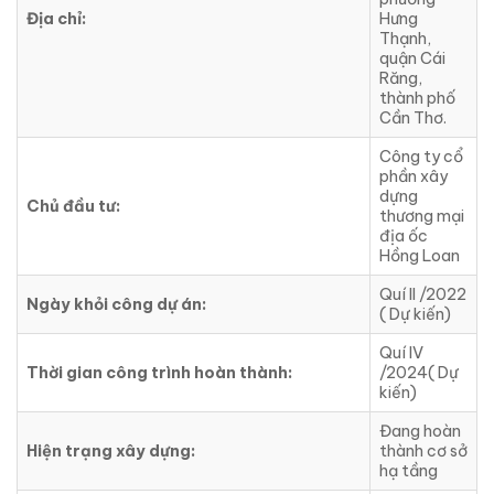
Địa chỉ:
Hưng
Thạnh,
quận Cái
Răng,
thành phố
Cần Thơ.
Công ty cổ
phần xây
dựng
Chủ đầu tư:
thương mại
địa ốc
Hồng Loan
Quí II /2022
Ngày khỏi công dự án:
( Dự kiến)
Quí IV
Thời gian công trình hoàn thành:
/2024( Dự
kiến)
Đang hoàn
Hiện trạng xây dựng:
thành cơ sở
hạ tầng