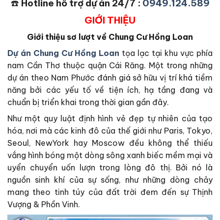
☎️
Hotline hỗ trợ dự án 24/7 :
0949.124.589
GIỚI THIỆU
Giới thiệu sơ lượt về Chung Cư Hồng Loan
Dự án Chung Cư Hồng Loan
tọa lạc tại khu vực phía
nam Cần Thơ thuộc quận Cái Răng. Một trong những
dự án theo Nam Phước đánh giá sở hữu vị trí khá tiềm
năng bởi các yếu tố về tiện ích, hạ tầng đang và
chuẩn bị triển khai trong thời gian gần đây.
Như một quy luật định hình vẻ đẹp tự nhiên của tạo
hóa, nơi mà các kinh đô của thế giới như Paris, Tokyo,
Seoul, NewYork hay Moscow đều không thể thiếu
vắng hình bóng một dòng sông xanh biếc mềm mại và
uyển chuyển uốn lượn trong lòng đô thị. Bởi nó là
nguồn sinh khí của sự sống, như những dòng chảy
mang theo tinh túy của đất trời đem đến sự Thịnh
Vượng & Phồn Vinh.