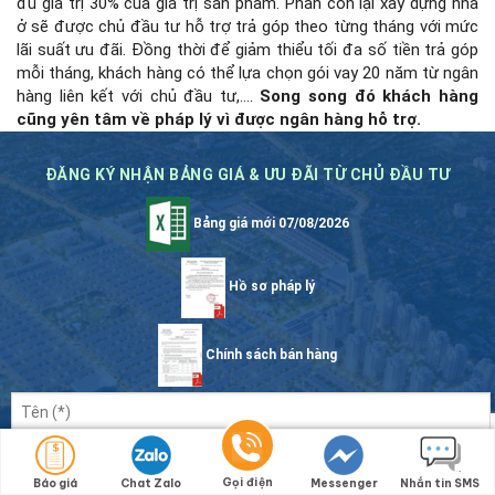
đủ giá trị 30% của giá trị sản phẩm. Phần còn lại xây dựng nhà
ở sẽ được chủ đầu tư hỗ trợ trả góp theo từng tháng với mức
lãi suất ưu đãi. Đồng thời để giảm thiểu tối đa số tiền trả góp
mỗi tháng, khách hàng có thể lựa chọn gói vay 20 năm từ ngân
hàng liên kết với chủ đầu tư,….
Song song đó khách hàng
cũng yên tâm về pháp lý vì được ngân hàng hỗ trợ.
ĐĂNG KÝ NHẬN BẢNG GIÁ & ƯU ĐÃI TỪ CHỦ ĐẦU TƯ
Bảng giá mới 07/08/2026
Hồ sơ pháp lý
Chính sách bán hàng
Gọi điện
Báo giá
Chat Zalo
Messenger
Nhắn tin SMS