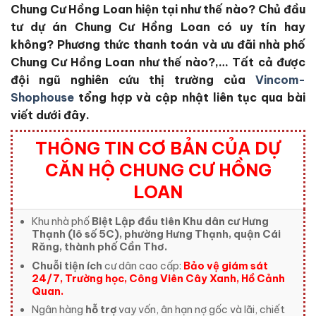
Chung Cư Hồng Loan
hiện tại như thế nào?
Chủ đầu
tư dự án Chung Cư Hồng Loan
có uy tín hay
không?
Phương thức thanh toán và ưu đãi nhà phố
Chung Cư Hồng Loan
như thế nào?,… Tất cả được
đội ngũ nghiên cứu thị trường của
Vincom-
Shophouse
tổng hợp và cập nhật liên tục qua bài
viết dưới đây.
THÔNG TIN CƠ BẢN CỦA DỰ
CĂN HỘ CHUNG CƯ HỒNG
LOAN
Khu nhà phố
Biệt Lập đầu tiên Khu dân cư Hưng
Thạnh (lô số 5C), phường Hưng Thạnh, quận Cái
Răng, thành phố Cần Thơ.
Chuỗi tiện ích
cư dân cao cấp:
Bảo vệ giám sát
24/7, Trường học, Công Viên Cây Xanh, Hồ Cảnh
Quan.
Ngân hàng
hỗ trợ
vay vốn, ân hạn nợ gốc và lãi, chiết