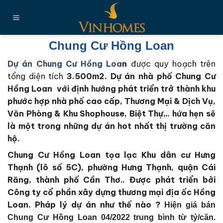
Chuyển
đến
nội
dung
Chung Cư Hồng Loan
Dự án Chung Cư Hồng Loa
n
được quy hoạch trên
tổng diện tích
3.500m2
. Dự án nhà phố Chung Cư
Hồng Loan với định hướng phát triển trở thành khu
phước hợp nhà phố cao cấp, Thương Mại & Dịch Vụ,
Văn Phòng & Khu Shophouse, Biệt Thự,.. hứa hẹn sẽ
là một trong những dự án hot nhất thị trường căn
hộ.
Chung Cư Hồng Loan tọa lạc Khu dân cư Hưng
Thạnh (lô số 5C), phường Hưng Thạnh, quận Cái
Răng, thành phố Cần Thơ..
Được phát triển bởi
Công ty cổ phần xây dựng thương mại địa ốc Hồng
Loan
. Pháp lý dự án như thế nào ?
Hiện giá bán
Chung Cư Hồng Loan 04/2022 trung bình từ tỷ/căn.