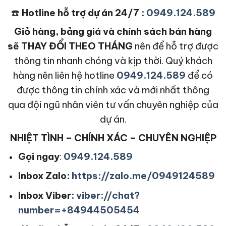
☎️
Hotline hỗ trợ dự án 24/7 :
0949.124.589
Giỏ hàng, bảng giá và chính sách bán hàng
sẽ THAY ĐỔI THEO THÁNG
nên để hỗ trợ được
thông tin nhanh chóng và kịp thời. Quý khách
hàng nên liên hệ hotline
0949.124.589
để có
được thông tin chính xác và mới nhất thông
qua đội ngũ nhân viên tư vấn chuyên nghiệp của
dự án.
NHIỆT TÌNH – CHÍNH XÁC – CHUYÊN NGHIỆP
Gọi ngay
:
0949.124.589
Inbox Zalo:
https://zalo.me/0949124589
Inbox Viber:
viber://chat?
number=+84944505454