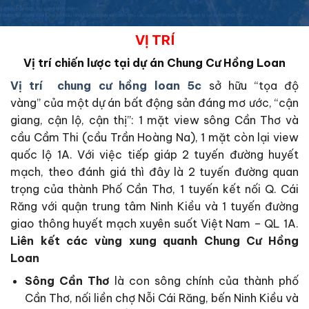
VỊ TRÍ
Vị trí chiến lược tại dự án Chung Cư Hồng Loan
Vị trí
chung cư hồng loan 5c
sở hữu “tọa độ
vàng” của một dự án bất động sản đáng mơ ước, “cận
giang, cận lộ, cận thị”: 1 mặt view sông Cần Thơ và
cầu Cầm Thi (cầu Trần Hoàng Na), 1 mặt còn lại view
quốc lộ 1A. Với việc tiếp giáp 2 tuyến đường huyết
mạch, theo đánh giá thì đây là 2 tuyến đường quan
trọng của thành Phố Cần Thơ, 1 tuyến kết nối Q. Cái
Răng với quận trung tâm Ninh Kiều và 1 tuyến đường
giao thông huyết mạch xuyên suốt Việt Nam – QL 1A.
Liên kết các vùng xung quanh Chung Cư Hồng
Loan
Sông Cần Thơ
là con sông chính của thành phố
Cần Thơ, nối liền chợ Nỗi Cái Răng, bến Ninh Kiều và