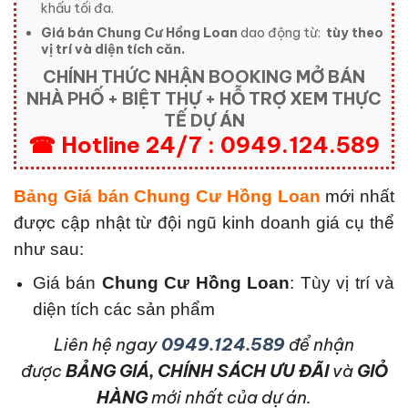
khấu tối đa.
Giá bán Chung Cư Hồng Loan
dao động từ:
tùy theo
vị trí và diện tích căn.
CHÍNH THỨC NHẬN BOOKING MỞ BÁN
NHÀ PHỐ + BIỆT THỰ + HỖ TRỢ XEM THỰC
TẾ DỰ ÁN
☎ Hotline 24/7 : 0949.124.589
Bảng Giá bán Chung Cư Hồng Loan
mới nhất
được cập nhật từ đội ngũ kinh doanh giá cụ thể
như sau:
Giá bán
Chung Cư Hồng Loan
: Tùy vị trí và
diện tích các sản phẩm
L
iên hệ ngay
0949.124.589
để nhận
được
BẢNG GIÁ, CHÍNH SÁCH ƯU ĐÃI
và
GIỎ
HÀNG
mới nhất của dự án.