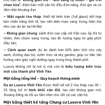
chủ đạo là
“không gian mở – ánh sáng tự nhiên – gió trời
chan hòa”
, đảm bảo mỗi căn hộ đều đón nắng, đón gió và có
tầm nhìn khoáng đạt.
– Mặt ngoài tòa tháp
: thiết kế kính tràn (full glass) kết hợp
lam chắn nắng tinh tế, tạo nên diện mạo sang trọng, hiện đại
như các dự án tại Hà Nội.
– Không gian chung
: sảnh đón cao cấp với trần cao, ốp đá tự
nhiên, đèn chùm sang trọng, tạo ấn tượng ngay từ giây phút
đầu tiên.
– Cảnh quan xanh
: dự án dành hơn 60% diện tích cho cây
xanh, đường dạo bộ, vườn treo và sky garden, giúp cư dân tận
hưởng cảm giác nghỉ dưỡng ngay trong lòng thành phố.
Luxora không chỉ là nơi ở, mà còn là
biểu tượng kiến trúc
mới của thành phố Vĩnh Yên
.
Mặt bằng tổng thể – Quy hoạch thông minh
Dự án Luxora Vĩnh Yên
được thiết kế với 2 tòa tháp cao 30 –
35 tầng, bố trí
hình khối cân đối
, tạo nên không gian mở,
thoáng đãng và tối ưu tầm nhìn cho tất cả các căn hộ.
Mặt bằng thiết kế tầng Chung cư Luxora Vĩnh Yên