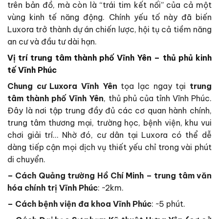
trên bản đồ, mà còn là “trái tim kết nối” của cả một
vùng kinh tế năng động. Chính yếu tố này đã biến
Luxora trở thành dự án chiến lược, hội tụ cả tiềm năng
an cư và đầu tư dài hạn.
Vị trí trung tâm thành phố Vĩnh Yên – thủ phủ kinh
tế Vĩnh Phúc
Chung cư Luxora Vĩnh Yên
tọa lạc ngay tại
trung
tâm thành phố Vĩnh Yên
, thủ phủ của tỉnh Vĩnh Phúc.
Đây là nơi tập trung đầy đủ các cơ quan hành chính,
trung tâm thương mại, trường học, bệnh viện, khu vui
chơi giải trí… Nhờ đó, cư dân tại Luxora có thể dễ
dàng tiếp cận mọi dịch vụ thiết yếu chỉ trong vài phút
di chuyển.
– Cách Quảng trường Hồ Chí Minh – trung tâm văn
hóa chính trị Vĩnh Phúc
: ~2km.
– Cách bệnh viện đa khoa Vĩnh Phúc
: ~5 phút.