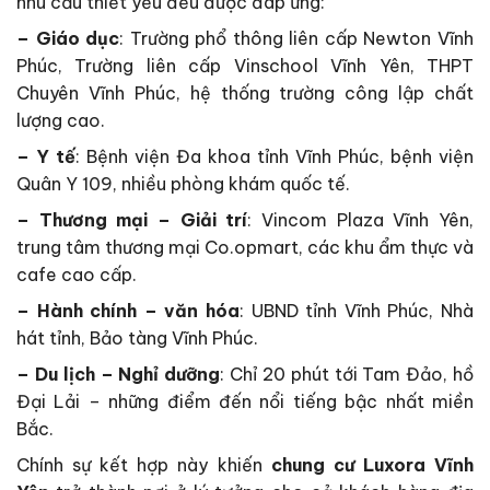
nhu cầu thiết yếu đều được đáp ứng:
– Giáo dục
: Trường phổ thông liên cấp Newton Vĩnh
Phúc, Trường liên cấp Vinschool Vĩnh Yên, THPT
Chuyên Vĩnh Phúc, hệ thống trường công lập chất
lượng cao.
– Y tế
: Bệnh viện Đa khoa tỉnh Vĩnh Phúc, bệnh viện
Quân Y 109, nhiều phòng khám quốc tế.
– Thương mại – Giải trí
: Vincom Plaza Vĩnh Yên,
trung tâm thương mại Co.opmart, các khu ẩm thực và
cafe cao cấp.
– Hành chính – văn hóa
: UBND tỉnh Vĩnh Phúc, Nhà
hát tỉnh, Bảo tàng Vĩnh Phúc.
– Du lịch – Nghỉ dưỡng
: Chỉ 20 phút tới Tam Đảo, hồ
Đại Lải – những điểm đến nổi tiếng bậc nhất miền
Bắc.
Chính sự kết hợp này khiến
chung cư Luxora Vĩnh