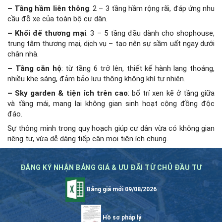
– Tầng hầm liên thông
: 2 – 3 tầng hầm rộng rãi, đáp ứng nhu
cầu đỗ xe của toàn bộ cư dân.
– Khối đế thương mại
: 3 – 5 tầng đầu dành cho shophouse,
trung tâm thương mại, dịch vụ – tạo nên sự sầm uất ngay dưới
chân nhà.
– Tầng căn hộ
: từ tầng 6 trở lên, thiết kế hành lang thoáng,
nhiều khe sáng, đảm bảo lưu thông không khí tự nhiên.
– Sky garden & tiện ích trên cao
: bố trí xen kẽ ở tầng giữa
và tầng mái, mang lại không gian sinh hoạt cộng đồng độc
đáo.
Sự thông minh trong quy hoạch giúp cư dân vừa có không gian
riêng tư, vừa dễ dàng tiếp cận mọi tiện ích chung.
ĐĂNG KÝ NHẬN BẢNG GIÁ & ƯU ĐÃI TỪ CHỦ ĐẦU TƯ
Bảng giá mới 09/08/2026
Hồ sơ pháp lý