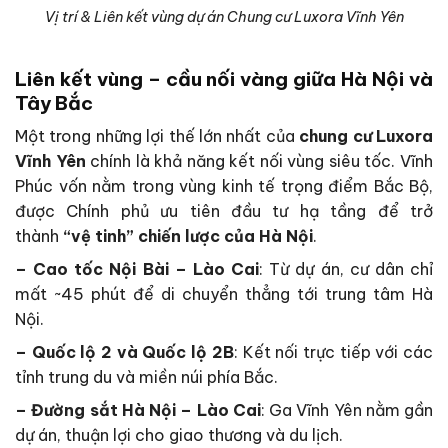
Vị trí & Liên kết vùng dự án Chung cư Luxora Vĩnh Yên
Liên kết vùng – cầu nối vàng giữa Hà Nội và
Tây Bắc
Một trong những lợi thế lớn nhất của
chung cư Luxora
Vĩnh Yên
chính là khả năng kết nối vùng siêu tốc. Vĩnh
Phúc vốn nằm trong vùng kinh tế trọng điểm Bắc Bộ,
được Chính phủ ưu tiên đầu tư hạ tầng để trở
thành
“vệ tinh” chiến lược của Hà Nội
.
– Cao tốc Nội Bài – Lào Cai
: Từ dự án, cư dân chỉ
mất ~45 phút để di chuyển thẳng tới trung tâm Hà
Nội.
– Quốc lộ 2 và Quốc lộ 2B
: Kết nối trực tiếp với các
tỉnh trung du và miền núi phía Bắc.
– Đường sắt Hà Nội – Lào Cai
: Ga Vĩnh Yên nằm gần
dự án, thuận lợi cho giao thương và du lịch.