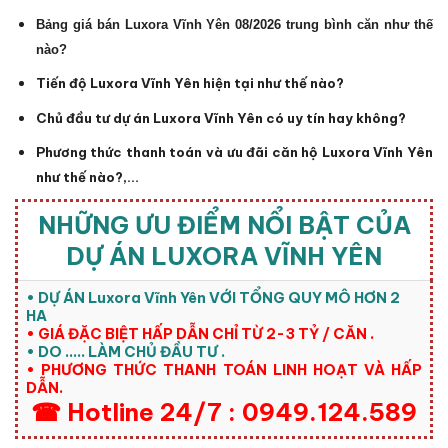
Bảng giá bán Luxora Vĩnh Yên 08/2026 trung bình căn như thế
nào?
Tiến độ Luxora Vĩnh Yên
hiện tại như thế nào?
Chủ đầu tư dự án Luxora Vĩnh Yên
có uy tín hay không?
Phương thức thanh toán và ưu đãi căn hộ Luxora Vĩnh Yên
như thế nào?,…
NHỮNG ƯU ĐIỂM NỔI BẬT CỦA
DỰ ÁN
LUXORA VĨNH YÊN
• DỰ ÁN
Luxora Vĩnh Yên
VỚI TỔNG QUY MÔ HƠN 2
HA
• GIÁ ĐẶC BIỆT HẤP DẪN CHỈ TỪ 2-3 TỶ / CĂN .
• DO ….. LÀM CHỦ ĐẦU TƯ .
• PHƯƠNG THỨC THANH TOÁN LINH HOẠT VÀ HẤP
DẪN.
☎ Hotline 24/7 : 0949.124.589