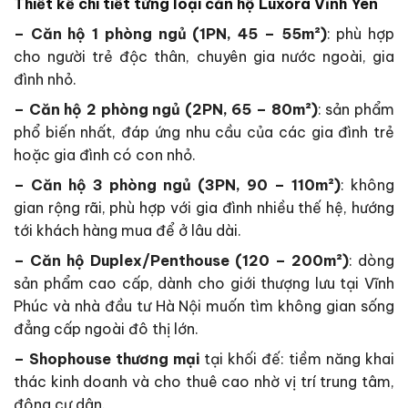
Thiết kế chi tiết từng loại căn hộ Luxora Vĩnh Yên
– Căn hộ 1 phòng ngủ (1PN, 45 – 55m²)
: phù hợp
cho người trẻ độc thân, chuyên gia nước ngoài, gia
đình nhỏ.
– Căn hộ 2 phòng ngủ (2PN, 65 – 80m²)
: sản phẩm
phổ biến nhất, đáp ứng nhu cầu của các gia đình trẻ
hoặc gia đình có con nhỏ.
– Căn hộ 3 phòng ngủ (3PN, 90 – 110m²)
: không
gian rộng rãi, phù hợp với gia đình nhiều thế hệ, hướng
tới khách hàng mua để ở lâu dài.
– Căn hộ Duplex/Penthouse (120 – 200m²)
: dòng
sản phẩm cao cấp, dành cho giới thượng lưu tại Vĩnh
Phúc và nhà đầu tư Hà Nội muốn tìm không gian sống
đẳng cấp ngoài đô thị lớn.
– Shophouse thương mại
tại khối đế: tiềm năng khai
thác kinh doanh và cho thuê cao nhờ vị trí trung tâm,
đông cư dân.