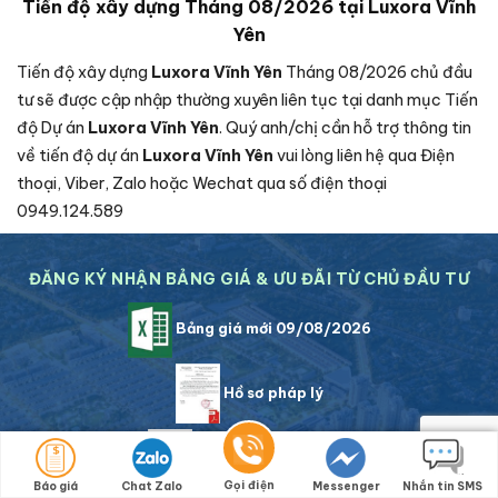
Tiến độ xây dựng Tháng 08/2026 tại Luxora Vĩnh
Yên
Tiến độ xây dựng
Luxora Vĩnh Yên
Tháng 08/2026 chủ đầu
tư sẽ được cập nhập thường xuyên liên tục tại danh mục Tiến
độ Dự án
Luxora Vĩnh Yên
. Quý anh/chị cần hỗ trợ thông tin
về tiến độ dự án
Luxora Vĩnh Yên
vui lòng liên hệ qua Điện
thoại, Viber, Zalo hoặc Wechat qua số điện thoại
0949.124.589
ĐĂNG KÝ NHẬN BẢNG GIÁ & ƯU ĐÃI TỪ CHỦ ĐẦU TƯ
Bảng giá mới 09/08/2026
Hồ sơ pháp lý
Chính sách bán hàng
Gọi điện
Báo giá
Chat Zalo
Messenger
Nhắn tin SMS