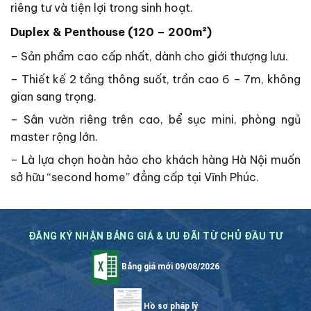
riêng tư và tiện lợi trong sinh hoạt.
Duplex & Penthouse (120 – 200m²)
– Sản phẩm cao cấp nhất, dành cho giới thượng lưu.
– Thiết kế 2 tầng thông suốt, trần cao 6 – 7m, không
gian sang trọng.
– Sân vườn riêng trên cao, bể sục mini, phòng ngủ
master rộng lớn.
– Là lựa chọn hoàn hảo cho khách hàng Hà Nội muốn
sở hữu “second home” đẳng cấp tại Vĩnh Phúc.
ĐĂNG KÝ NHẬN BẢNG GIÁ & ƯU ĐÃI TỪ CHỦ ĐẦU TƯ
Bảng giá mới 09/08/2026
Hồ sơ pháp lý