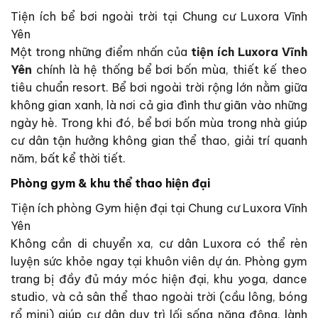
Tiện ích bể bơi ngoài trời tại Chung cư Luxora Vĩnh
Yên
Một trong những điểm nhấn của
tiện ích Luxora Vĩnh
Yên
chính là hệ thống bể bơi bốn mùa, thiết kế theo
tiêu chuẩn resort. Bể bơi ngoài trời rộng lớn nằm giữa
không gian xanh, là nơi cả gia đình thư giãn vào những
ngày hè. Trong khi đó, bể bơi bốn mùa trong nhà giúp
cư dân tận hưởng không gian thể thao, giải trí quanh
năm, bất kể thời tiết.
Phòng gym & khu thể thao hiện đại
Tiện ích phòng Gym hiện đại tại Chung cư Luxora Vĩnh
Yên
Không cần di chuyển xa, cư dân Luxora có thể rèn
luyện sức khỏe ngay tại khuôn viên dự án. Phòng gym
trang bị đầy đủ máy móc hiện đại, khu yoga, dance
studio, và cả sân thể thao ngoài trời (cầu lông, bóng
rổ mini) giúp cư dân duy trì lối sống năng động, lành