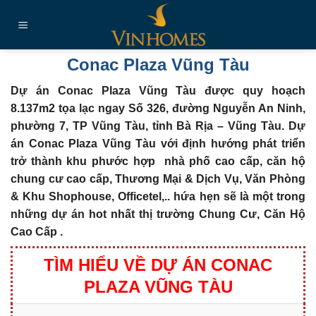
Chuyển
đến
nội
dung
Conac Plaza Vũng Tàu
Dự án Conac Plaza Vũng Tàu được quy hoạch
8.137m2 tọa lạc ngay Số 326, đường Nguyễn An Ninh,
phường 7, TP Vũng Tàu, tỉnh Bà Rịa – Vũng Tàu.
Dự
án Conac Plaza Vũng Tàu với định hướng phát triển
trở thành khu phước hợp nhà phố cao cấp, căn hộ
chung cư cao cấp, Thương Mại & Dịch Vụ, Văn Phòng
& Khu Shophouse, Officetel,.. hứa hẹn sẽ là một trong
những dự án hot nhất thị trường
Chung Cư, Căn Hộ
Cao Cấp .
TÌM HIỂU VỀ DỰ ÁN CONAC
PLAZA VŨNG TÀU