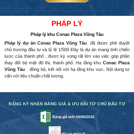
PHÁP LÝ
Pháp lý khu
Conac Plaza Vũng Tàu
Pháp lý dự án Conac Plaza Vũng Tàu
đã được phê duyệt
chủ trương đầu tư và tỷ lệ 1/500 Đây là dự án mang tính chiến
lược của thành phố , được kỳ vọng rất lớn vào việc góp phần
thay đổi bộ mặt đô thị.
thành phố.
Hạ tầng khu
Conac Plaza
Vũng Tàu
đồng bộ, kết nối với hạ tầng khu vực.
Nội dung tư
vấn với tiêu chuẩn chất lượng.
ĐĂNG KÝ NHẬN BẢNG GIÁ & ƯU ĐÃI TỪ CHỦ ĐẦU TƯ
Bảng giá mới 09/08/2026