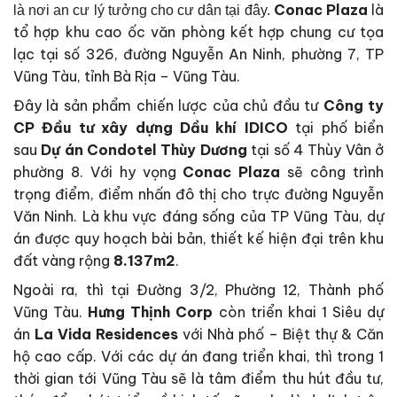
Conac Plaza
là
là nơi an cư lý tưởng cho cư dân tại đây.
tổ hợp khu cao ốc văn phòng kết hợp chung cư tọa
lạc tại số
326, đường Nguyễn An Ninh, phường 7, TP
Vũng Tàu, tỉnh Bà Rịa – Vũng Tàu.
Đây là sản phẩm chiến lược của chủ đầu tư
Công ty
CP Đầu tư xây dựng Dầu khí IDICO
tại phố biển
sau
Dự án Condotel Thùy Dương
tại số 4 Thùy Vân ở
phường 8. Với hy vọng
Conac Plaza
sẽ công trình
trọng điểm, điểm nhấn đô thị cho trực đường Nguyễn
Văn Ninh. Là khu vực đáng sống của TP Vũng Tàu, dự
án được quy hoạch bài bản, thiết kế hiện đại trên khu
đất vàng rộng
8.137m2
.
Ngoài ra, thì tại Đường 3/2, Phường 12, Thành phố
Vũng Tàu.
Hưng Thịnh Corp
còn triển khai 1 Siêu dự
án
La Vida Residences
với Nhà phố – Biệt thự & Căn
hộ cao cấp. Với các dự án đang triển khai, thì trong 1
thời gian tới Vũng Tàu sẽ là tâm điểm thu hút đầu tư,