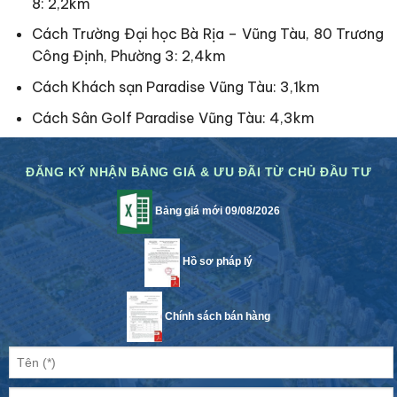
8: 2,2km
Cách Trường Đại học Bà Rịa – Vũng Tàu, 80 Trương
Công Định, Phường 3: 2,4km
Cách Khách sạn Paradise Vũng Tàu: 3,1km
Cách Sân Golf Paradise Vũng Tàu: 4,3km
ĐĂNG KÝ NHẬN BẢNG GIÁ & ƯU ĐÃI TỪ CHỦ ĐẦU TƯ
Bảng giá mới 09/08/2026
Hồ sơ pháp lý
Chính sách bán hàng