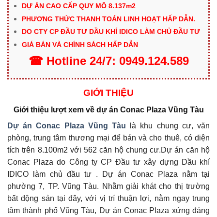
DỰ ÁN CAO CẤP QUY MÔ 8.137m2
PHƯƠNG THỨC THANH TOÁN LINH HOẠT HẤP DẪN.
DO CTY CP ĐẦU TƯ DẦU KHÍ IDICO LÀM CHỦ ĐẦU TƯ
GIÁ BÁN VÀ CHÍNH SÁCH HẤP DẪN
☎
Hotline
24/7:
0949.124.589
GIỚI THIỆU
Giới thiệu lượt xem về dự án Conac Plaza Vũng Tàu
Dự án Conac Plaza Vũng Tàu
là khu chung cư, văn
phòng, trung tâm thương mại để bán và cho thuê, có diện
tích trên 8.100m2 với 562 căn hộ chung cư.Dự án căn hộ
Conac Plaza do Công ty CP Đầu tư xây dựng Dầu khí
IDICO làm chủ đầu tư . Dự án Conac Plaza nằm tại
phường 7, TP. Vũng Tàu. Nhằm giải khát cho thị trường
bất động sản tại đây, với vị trí thuận lợi, nằm ngay trung
tâm thành phố Vũng Tàu, Dự án Conac Plaza xứng đáng