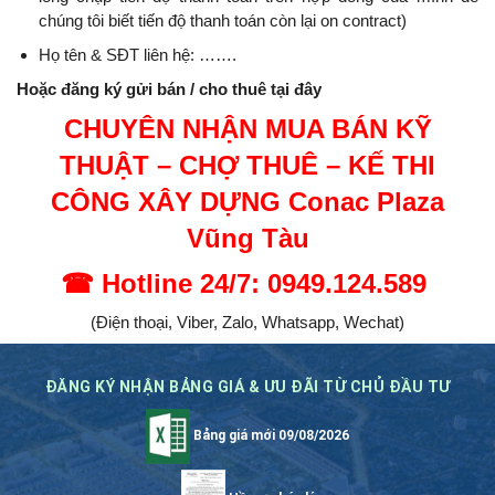
chúng tôi biết tiến độ thanh toán còn lại on contract)
Họ tên & SĐT liên hệ: …….
Hoặc đăng ký gửi bán / cho thuê tại đây
CHUYÊN NHẬN MUA BÁN KỸ
THUẬT – CHỢ THUÊ – KẾ THI
CÔNG XÂY DỰNG Conac Plaza
Vũng Tàu
☎
Hotline 24/7: 0949.124.589
(Điện thoại, Viber, Zalo, Whatsapp, Wechat)
ĐĂNG KÝ NHẬN BẢNG GIÁ & ƯU ĐÃI TỪ CHỦ ĐẦU TƯ
Bảng giá mới 09/08/2026