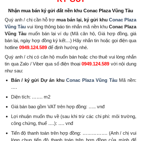
Nhận mua bán ký gửi đất nền
khu Conac Plaza Vũng Tàu
Quý anh / chị cần hỗ trợ
mua bán lại, ký gửi khu
Conac Plaza
Vũng Tàu
vui lòng thông báo tin nhắn mã nền khu
Conac Plaza
Vũng Tàu
muốn bán lại ví dụ (Mã căn hộ, Giá hợp đồng, giá
bán lại, ngày hợp đồng ký kết…) Hãy nhắn tin hoặc gọi điện qua
hotline
0949.124.589
để định hướng nhé.
Quý anh / chị có căn hộ muốn bán hoặc cho thuê vui lòng nhắn
tin qua Zalo / Viber qua số điện thoại
0949.124.589
với nội dung
như sau:
Bán / ký gửi Dự án khu
Conac Plaza Vũng Tàu
Mã nền:
….
Diện tích: ……. m2
Giá bán bao gồm VAT trên hợp đồng: ….. vnđ
Lợi nhuận muốn thu về (sau khi trừ các chi phí: môi trường,
công chứng, thuế ….): …. vnđ
Tiến độ thanh toán trên hợp đồng: ……………. (Anh / chị vui
lòng chụp tiến độ thanh toán trên hợp đồng của mình để