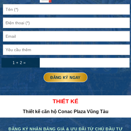
1 + 2 =
THIẾT KẾ
Thiết kế căn hộ
Conac Plaza Vũng Tàu
ĐĂNG KÝ NHẬN BẢNG GIÁ & ƯU ĐÃI TỪ CHỦ ĐẦU TƯ