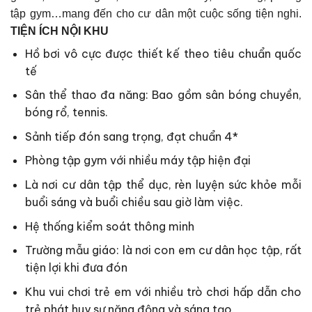
tập gym…mang đến cho cư dân một cuộc sống tiện nghi.
TIỆN ÍCH NỘI KHU
Hồ bơi vô cực được thiết kế theo tiêu chuẩn quốc
tế
Sân thể thao đa năng: Bao gồm sân bóng chuyền,
bóng rổ, tennis.
Sảnh tiếp đón sang trọng, đạt chuẩn 4*
Phòng tập gym với nhiều máy tập hiện đại
Là nơi cư dân tập thể dục, rèn luyện sức khỏe mỗi
buổi sáng và buổi chiều sau giờ làm việc.
Hệ thống kiểm soát thông minh
Trường mẫu giáo: là nơi con em cư dân học tập, rất
tiện lợi khi đưa đón
Khu vui chơi trẻ em với nhiều trò chơi hấp dẫn cho
trẻ phát huy sự năng động và sáng tạo.