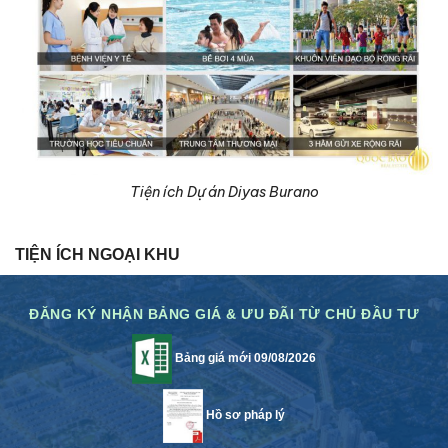
Tiện ích Dự án Diyas Burano
TIỆN ÍCH NGOẠI KHU
ĐĂNG KÝ NHẬN BẢNG GIÁ & ƯU ĐÃI TỪ CHỦ ĐẦU TƯ
Bảng giá mới 09/08/2026
Hồ sơ pháp lý