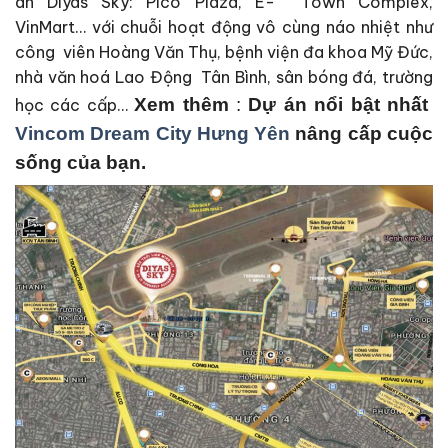
án Diyas Sky: Pico Plaza, E- Town Complex,
VinMart… với chuỗi hoạt động vô cùng náo nhiệt như
công viên Hoàng Văn Thụ, bệnh viện đa khoa Mỹ Đức,
nhà văn hoá Lao Động Tân Bình, sân bóng đá, trường
Xem thêm
:
Dự án nổi bật nhất
học các cấp…
Vincom Dream City Hưng Yên
nâng cấp cuộc
sống của bạn.