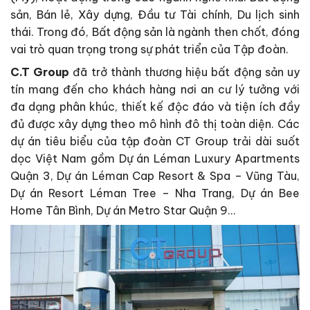
sản, Bán lẻ, Xây dựng, Đầu tư Tài chính, Du lịch sinh
thái. Trong đó, Bất động sản là ngành then chốt, đóng
vai trò quan trọng trong sự phát triển của Tập đoàn.
C.T Group
đã trở thành thương hiệu bất động sản uy
tín mang đến cho khách hàng nơi an cư lý tưởng với
đa dạng phân khúc, thiết kế độc đáo và tiện ích đầy
đủ được xây dựng theo mô hình đô thị toàn diện. Các
dự án tiêu biểu của tập đoàn CT Group trải dài suốt
dọc Việt Nam gồm Dự án Léman Luxury Apartments
Quận 3, Dự án Léman Cap Resort & Spa – Vũng Tàu,
Dự án Resort Léman Tree – Nha Trang, Dự án Bee
Home Tân Bình, Dự án Metro Star Quận 9…