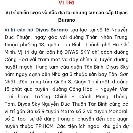
VỊ
TRÍ
Vị trí chiến lược và đắc địa tại
chung cư cao cấp Diyas
Burano
Diyas Burano
tọa lạc tại số 16 Nguyễn
Vị trí căn hộ
Đức Thuận, ngay góc với đường Thân Nhân Trung,
thuộc phường 13, quận Tân Bình, Thành phố Hồ Chí
Minh. Vị trí dự án căn hộ DIYAS SKY chỉ cách đường
Cộng Hòa vài trăm mét và đây chính là tuyến đường
huyết mạch, trung tâm của quận Tân Bình. Diyas Sky
nằm ngay cạnh bên Nhà ga 3 thuộc sân bay Tân Sơn
Nhất, đến trung tâm Quận 3, Quận 1 chỉ mất khoảng
15 phút qua tuyến đường Cộng Hòa – Nguyễn Văn
Trỗi hoặc Trường Chinh – Cách Mạng Tháng
Tám. Diyas Sky Nguyễn Đức Thuận Tân Bình cũng có
vị trí gần Ga số 9 tuyến Metro số 2 và tuyến Monorail
số 2, tạo sự dễ dàng trong di chuyển đến các quận
huyện thuộc TP.HCM. Các tiện ích ngoại khu gần dự