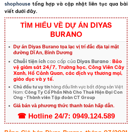
shophouse
tổng hợp và cập nhật liên tục qua bài
viết dưới đây.
DIYAS
TÌM HIỂU VỀ DỰ ÁN
BURANO
Dự án Diyas Burano tọa lạc
vị trí đắc địa tại mặt
đường Dĩ An, Bình Dương
Chuỗi tiện ích
cao cấp của
Diyas Burano
:
Bảo
vệ giám sát 24/7, Trường học, Công Viên Cây
Xanh, Hồ Cảnh Quan, các dịch vụ thương mại,
giáo dục và y tế.
Chủ đầu tư uy tín
hàng đầu lĩnh vực bất động sản Việt
Nam:
Công Ty Cổ Phần Nhà Cho Thuê Hiện Đại Con
Ong -Thành viên Tập đoàn CT Group
Giá bán và phương thức thanh toán hấp dẫn.
☎
Hotline
24/7:
0949.124.589