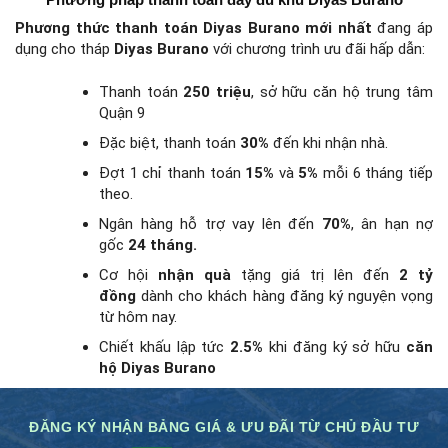
Phương thức thanh toán Diyas Burano mới nhất
đang áp
dụng cho tháp
Diyas Burano
với chương trình ưu đãi hấp dẫn:
Thanh toán
250 triệu
, sở hữu căn hộ trung tâm
Quận 9
Đặc biệt, thanh toán
30%
đến khi nhận nhà.
Đợt 1 chỉ thanh toán
15%
và
5%
mỗi 6 tháng tiếp
theo.
Ngân hàng hỗ trợ vay lên đến
70%
, ân hạn nợ
gốc
24 tháng.
Cơ hội
nhận quà
tặng giá trị lên đến
2 tỷ
đồng
dành cho khách hàng đăng ký nguyện vọng
từ hôm nay.
Chiết khấu lập tức
2.5%
khi đăng ký sở hữu
căn
hộ Diyas Burano
ĐĂNG KÝ NHẬN BẢNG GIÁ & ƯU ĐÃI TỪ CHỦ ĐẦU TƯ