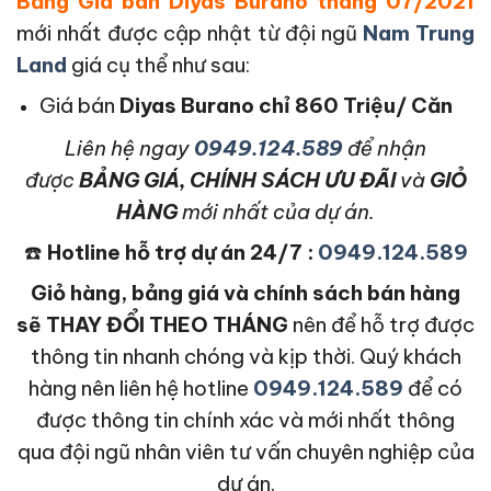
Bảng Giá bán Diyas Burano tháng 07/2021
mới nhất được cập nhật từ đội ngũ
Nam Trung
Land
giá cụ thể như sau:
Giá bán
Diyas Burano
chỉ 860 Triệu/ Căn
L
iên hệ ngay
0949.124.589
để nhận
được
BẢNG GIÁ, CHÍNH SÁCH ƯU ĐÃI
và
GIỎ
HÀNG
mới nhất của dự án.
☎️
Hotline hỗ trợ dự án 24/7 :
0949.124.589
Giỏ hàng, bảng giá và chính sách bán hàng
sẽ THAY ĐỔI THEO THÁNG
nên để hỗ trợ được
thông tin nhanh chóng và kịp thời. Quý khách
hàng nên liên hệ hotline
0949.124.589
để có
được thông tin chính xác và mới nhất thông
qua đội ngũ nhân viên tư vấn chuyên nghiệp của
dự án.