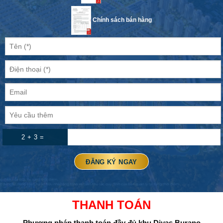
Chính sách bán hàng
2 + 3 =
THANH TOÁN
Phương pháp thanh toán đầy đủ
khu Diyas Burano