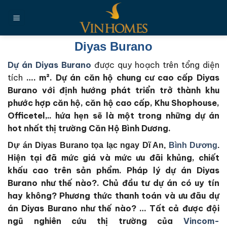
Chuyển
đến
nội
dung
Diyas Burano
Dự án Diyas Burano
được quy hoạch trên tổng diện
tích
…. m². Dự án căn hộ chung cư cao cấp Diyas
Burano với định hướng phát triển trở thành khu
phước hợp căn hộ, căn hộ cao cấp, Khu Shophouse,
Officetel,.. hứa hẹn sẽ là một trong những dự án
hot nhất thị trường Căn Hộ Bình Dương.
Dự án Diyas Burano tọa lạc ngay Dĩ An,
Bình Dương
.
Hiện tại đã mức giá và mức ưu đãi khủng, chiết
khấu cao trên sản phẩm. Pháp lý dự án Diyas
Burano như thế nào?. Chủ đầu tư dự án có uy tín
hay không? Phương thức thanh toán và ưu đãu dự
án Diyas Burano như thế nào?
… Tất cả được đội
ngũ nghiên cứu thị trường của
Vincom-