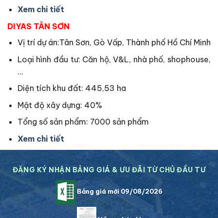
Xem chi tiết
DIYAS TÂN SƠN
Vị trí dự án:Tân Sơn, Gò Vấp, Thành phố Hồ Chí Minh
Loại hình đầu tư: Căn hộ, V&L, nhà phố, shophouse,
…
Diện tích khu đất: 445,53 ha
Mật độ xây dựng: 40%
Tổng số sản phẩm: 7000 sản phẩm
Xem chi tiết
ĐĂNG KÝ NHẬN BẢNG GIÁ & ƯU ĐÃI TỪ CHỦ ĐẦU TƯ
Bảng giá mới 09/08/2026