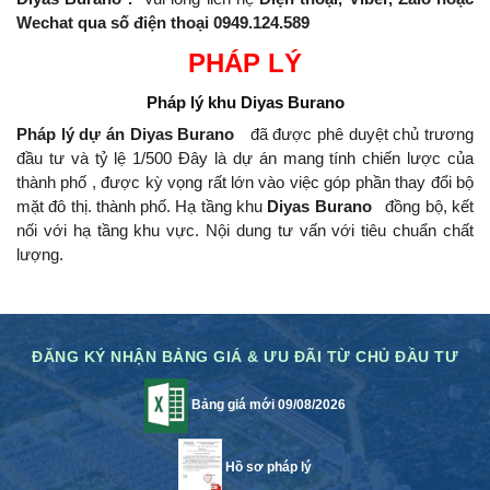
Wechat qua số điện thoại 0949.124.589
PHÁP LÝ
Pháp lý khu
Diyas Burano
Pháp lý dự án Diyas Burano
đã được phê duyệt chủ trương
đầu tư và tỷ lệ 1/500 Đây là dự án mang tính chiến lược của
thành phố , được kỳ vọng rất lớn vào việc góp phần thay đổi bộ
mặt đô thị.
thành phố.
Hạ tầng khu
Diyas Burano
đồng bộ, kết
nối với hạ tầng khu vực.
Nội dung tư vấn với tiêu chuẩn chất
lượng.
ĐĂNG KÝ NHẬN BẢNG GIÁ & ƯU ĐÃI TỪ CHỦ ĐẦU TƯ
Bảng giá mới 09/08/2026
Hồ sơ pháp lý