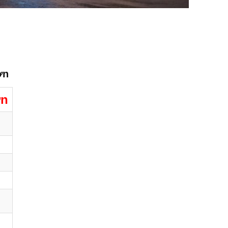
ơn
ơn