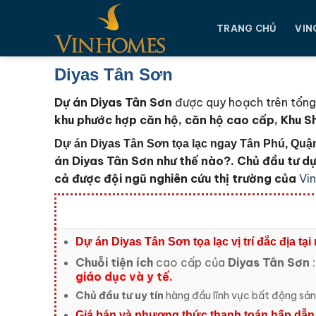
Chuyển
đến
TRANG CHỦ
VIN
nội
dung
Diyas Tân Sơn
Dự án Diyas Tân Sơn
được quy hoạch trên tổng
khu phước hợp căn hộ, căn hộ cao cấp, Khu Sh
Dự án Diyas Tân Sơn tọa lạc ngay Tân Phú, Qu
án Diyas Tân Sơn như thế nào?. Chủ đầu tư d
cả được đội ngũ nghiên cứu thị trường của
Vi
Dự án Diyas Tân Sơn tọa lạc
vị trí đắc địa 
Chuỗi tiện ích
cao cấp của
Diyas Tân Sơn
giáo dục và y tế.
Chủ đầu tư uy tín
hàng đầu lĩnh vực bất động sả
Giá bán và phương thức thanh toán hấp dẫn