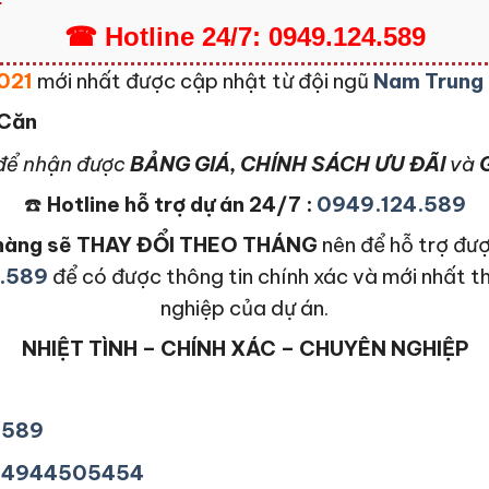
☎
Hotline
24/7:
0949.124.589
2021
mới nhất được cập nhật từ đội ngũ
Nam Trung
 Căn
để nhận được
BẢNG GIÁ, CHÍNH SÁCH ƯU ĐÃI
và
G
☎️
Hotline hỗ trợ dự án 24/7 :
0949.124.589
n hàng sẽ THAY ĐỔI THEO THÁNG
nên để hỗ trợ đượ
.589
để có được thông tin chính xác và mới nhất t
nghiệp của dự án.
NHIỆT TÌNH – CHÍNH XÁC – CHUYÊN NGHIỆP
4589
+84944505454