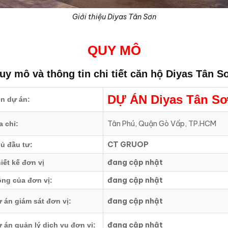
Giới thiệu Diyas Tân Sơn
QUY MÔ
uy mô và thông tin chi tiết căn hộ
Diyas Tân S
DỰ ÁN
Diyas Tân S
n dự án:
Tân Phú, Quận Gò Vấp, TP.HCM
a chỉ:
CT GRUOP
ủ đầu tư:
đang cập nhật
iết kế đơn vị
đang cập nhật
ng của đơn vị:
đang cập nhật
 án giám sát đơn vị:
đang cập nhật
 án quản lý dịch vụ đơn vị: