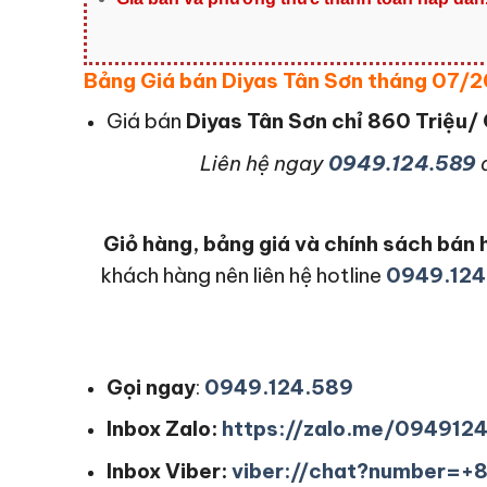
Bảng Giá bán Diyas Tân Sơn tháng 07/
Giá bán
Diyas Tân Sơn
chỉ 860 Triệu/
L
iên hệ ngay
0949.124.589
Giỏ hàng, bảng giá và chính sách bá
khách hàng nên liên hệ hotline
0949.124
Gọi ngay
:
0949.124.589
Inbox Zalo:
https://zalo.me/094912
Inbox Viber:
viber://chat?number=