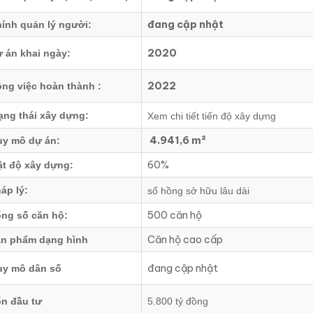
đang cập nhật
ính quản lý người:
2020
 án khai ngày:
2022
ng việc hoàn thành :
ạng thái xây dựng:
Xem chi tiết tiến độ xây dựng
4.941,6 m²
y mô dự án:
60%
t độ xây dựng:
áp lý:
sổ hồng sở hữu lâu dài
500 căn hộ
ng số căn hộ:
Căn hộ cao cấp
n phẩm dạng hình
đang cập nhật
y mô dân số
n đầu tư
5.800 tỷ đồng