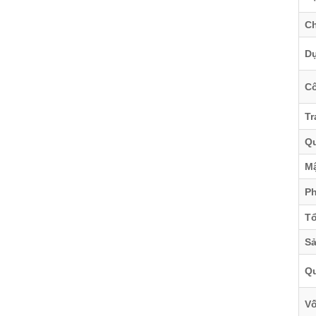
Ch
Dự
Cô
Tr
Qu
Mậ
Ph
Tổ
Sả
Qu
Vố