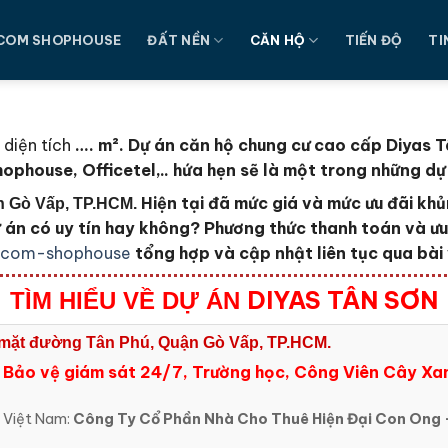
COM SHOPHOUSE
ĐẤT NỀN
CĂN HỘ
TIẾN ĐỘ
TI
 diện tích
…. m². Dự án căn hộ chung cư cao cấp Diyas T
ophouse, Officetel,.. hứa hẹn sẽ là một trong những dự
Hiện tại đã mức giá và mức ưu đãi khủ
ận Gò Vấp, TP.HCM.
ự án có uy tín hay không? Phương thức thanh toán và ư
ncom-shophouse
tổng hợp và cập nhật liên tục qua bài 
DIYAS TÂN SƠN
TÌM HIỂU VỀ DỰ ÁN
tại mặt đường Tân Phú, Quận Gò Vấp, TP.HCM.
:
Bảo vệ giám sát 24/7, Trường học, Công Viên Cây Xan
n Việt Nam:
Công Ty Cổ Phần Nhà Cho Thuê Hiện Đại Con Ong
.