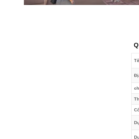
Q
Tê
Đị
ch
Th
Cô
Dự
Dự