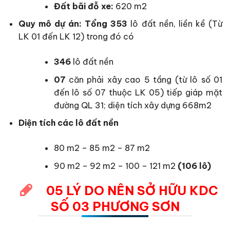
Đất bãi đỗ xe:
620 m2
Quy mô dự án: Tổng 353
lô đất nền, liền kề (Từ
LK 01 đến LK 12) trong đó có
346
lô đất nền
07
căn phải xây cao 5 tầng (từ lô số 01
đến lô số 07 thuộc LK 05) tiếp giáp mặt
đường QL 31; diện tích xây dựng 668m2
Diện tích các lô đất nền
80 m2 – 85 m2 – 87 m2
90 m2 – 92 m2 – 100 – 121 m2
(106 lô)
05 LÝ DO NÊN SỞ HỮU KDC
SỐ 03 PHƯƠNG SƠN