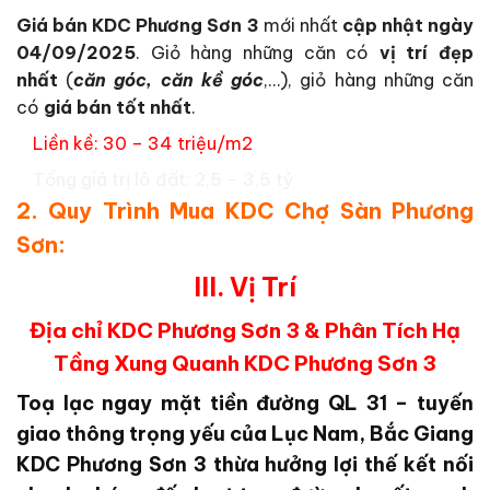
Giá bán KDC Phương Sơn 3
mới nhất
cập nhật ngày
04/09/2025
. Giỏ hàng những căn có
vị trí đẹp
nhất
(
căn góc, căn kề góc
,…), giỏ hàng những căn
có
giá bán tốt nhất
.
Liền kề: 30 – 34 triệu/m2
Tổng giá trị lô đất: 2,5 – 3,5 tỷ
2. Quy Trình Mua KDC Chợ Sàn Phương
Sơn:
III. Vị Trí
Địa chỉ KDC Phương Sơn 3 & Phân Tích Hạ
Tầng Xung Quanh
KDC Phương Sơn 3
Toạ lạc ngay mặt tiền đường QL 31 – tuyến
giao thông trọng yếu của Lục Nam, Bắc Giang
KDC Phương Sơn 3
thừa hưởng lợi thế kết nối