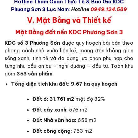
Hotline Tham Quan Thực Tế & Báo Giá KDC
Phương Sơn 3 Lục Nam
:
Hotline
0949.124.589
V. Mặt Bằng và Thiết kế
Mặt Bằng đất nền KDC Phương Sơn 3
KDC số 3 Phương Sơn
được quy hoạch bài bản theo
phong cách nhà vườn liền kề, mang đến không gian
sống xanh, tinh tế và đa dạng lựa chọn phù hợp cho
từng nhu cầu an cư – nghỉ dưỡng – đầu tư. Toàn khu
gồm
353 sản phẩm
:
Tổng diện tích khu đất: 9,67 ha quy hoạch
Đất ở: 31.761 m2
mật độ 32%
Đất cây xanh:
576 m2
Đất Nhà văn hóa:
658 m2
Đất công cộng:
753 m2