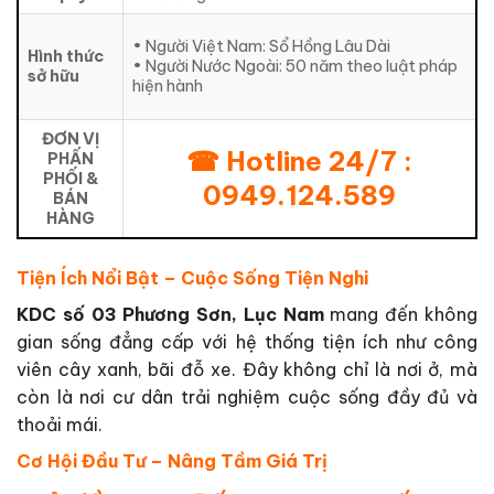
• Người Việt Nam: Sổ Hồng Lâu Dài
Hình thức
• Người Nước Ngoài: 50 năm theo luật pháp
sở hữu
hiện hành
ĐƠN VỊ
☎ Hotline 24/7 :
PHẤN
PHỐI &
0949.124.589
BÁN
HÀNG
Tiện Ích Nổi Bật – Cuộc Sống Tiện Nghi
KDC số 03 Phương Sơn, Lục Nam
mang đến không
gian sống đẳng cấp với hệ thống tiện ích như công
viên cây xanh, bãi đỗ xe. Đây không chỉ là nơi ở, mà
còn là nơi cư dân trải nghiệm cuộc sống đầy đủ và
thoải mái.
Cơ Hội Đầu Tư – Nâng Tầm Giá Trị