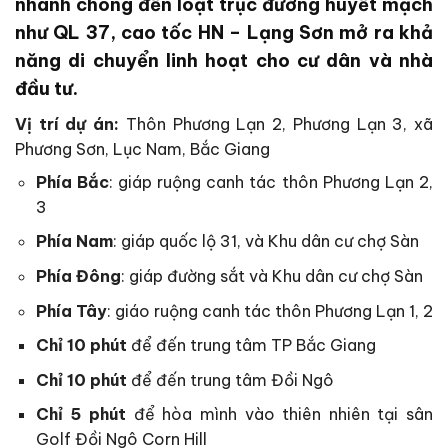
nhanh chóng đến loạt trục đường huyết mạch
như
QL 37
, cao tốc HN – Lạng Sơn mở ra khả
năng di chuyển linh hoạt cho cư dân và nhà
đầu tư.
Vị trí dự án:
Thôn Phương Lạn 2, Phương Lạn 3, xã
Phương Sơn, Lục Nam, Bắc Giang
Phía Bắc
: giáp ruộng canh tác thôn Phương Lạn 2,
3
Phía Nam
: giáp quốc lộ 31, và Khu dân cư chợ Sàn
Phía Đông
: giáp đường sắt và Khu dân cư chợ Sàn
Phía Tây
: giáo ruộng canh tác thôn Phương Lạn 1, 2
Chỉ 10 phút
để đến trung tâm TP Bắc Giang
Chỉ 10 phút
để đến trung tâm Đồi Ngô
Chỉ 5 phút
để hòa mình vào thiên nhiên tại sân
Golf Đồi Ngô Corn Hill