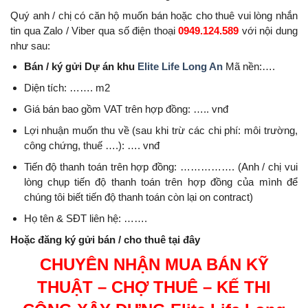
Quý anh / chị có căn hộ muốn bán hoặc cho thuê vui lòng nhắn
tin qua Zalo / Viber qua số điện thoại
0949.124.589
với nội dung
như sau:
Bán / ký gửi Dự án khu
Elite Life Long An
Mã nền:….
Diện tích: ……. m2
Giá bán bao gồm VAT trên hợp đồng: ….. vnđ
Lợi nhuận muốn thu về (sau khi trừ các chi phí: môi trường,
công chứng, thuế ….): …. vnđ
Tiến độ thanh toán trên hợp đồng: ……………. (Anh / chị vui
lòng chụp tiến độ thanh toán trên hợp đồng của mình để
chúng tôi biết tiến độ thanh toán còn lại on contract)
Họ tên & SĐT liên hệ: …….
Hoặc đăng ký gửi bán / cho thuê tại đây
CHUYÊN NHẬN MUA BÁN KỸ
THUẬT – CHỢ THUÊ – KẾ THI