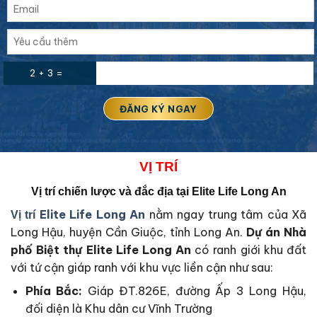
2 + 3 =
VỊ
TRÍ
Vị trí chiến lược và đắc địa tại
Elite Life Long An
Elite Life Long An
nằm ngay trung tâm của Xã
Vị trí
Long Hậu, huyện Cần Giuộc, tỉnh Long An.
Dự án Nhà
phố Biệt thự Elite Life Long An
có ranh giới khu đất
với tứ cận giáp ranh với khu vực liền cận như sau:
Phía Bắc:
Giáp ĐT.826E, đường Ấp 3 Long Hậu,
đối diện là Khu dân cư Vĩnh Trường