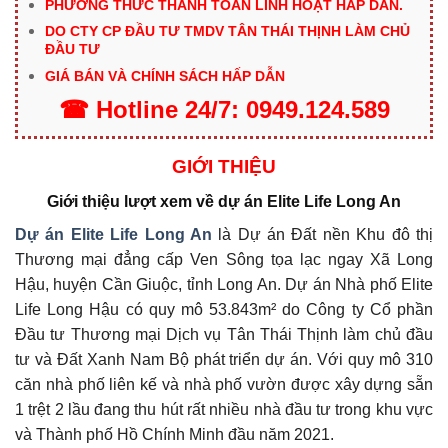
PHƯƠNG THỨC THANH TOÁN LINH HOẠT HẤP DẪN.
DO CTY CP ĐẦU TƯ TMDV TÂN THÁI THỊNH LÀM CHỦ
ĐẦU TƯ
GIÁ BÁN VÀ CHÍNH SÁCH HẤP DẪN
☎
Hotline
24/7:
0949.124.589
GIỚI THIỆU
Giới thiệu lượt xem về dự án Elite Life Long An
Dự án Elite Life Long An
là Dự án Đất nền Khu đô thị
Thương mại đẳng cấp Ven Sông tọa lạc ngay Xã Long
Hậu, huyện Cần Giuộc, tỉnh Long An. Dự án Nhà phố Elite
Life Long Hậu có quy mô 53.843m² do Công ty Cổ phần
Đầu tư Thương mại Dịch vụ Tân Thái Thịnh làm chủ đầu
tư và Đất Xanh Nam Bộ phát triển dự án. Với quy mô 310
căn nhà phố liên kế và nhà phố vườn được xây dựng sẵn
1 trệt 2 lầu đang thu hút rất nhiều nhà đầu tư trong khu vực
và Thành phố Hồ Chính Minh đầu năm 2021.