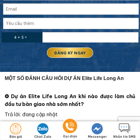
4 + 5 =
MỘT SỐ ĐÁNH CÂU HỎI DỰ ÁN Elite Life Long An
❂
Dự án
Elite Life Long An
khi nào được làm chủ
đầu tư bàn giao nhà sớm nhất?
Trả lời: đang cập nhật
❂ Thông tin chi tiết các loại dân cư
Elite Life Long
An
đã được xây dựng chưa? Tổng số lượng nhà phố
Gọi điện
Báo giá
Chat Zalo
Messenger
Nhắn tin SMS