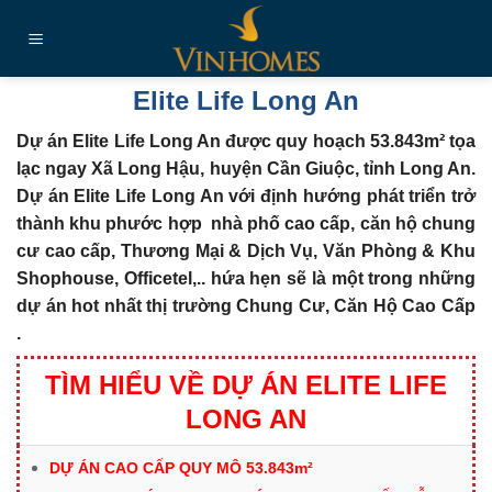
Chuyển
đến
nội
dung
Elite Life Long An
Dự án Elite Life Long An được quy hoạch 53.843m² tọa
lạc ngay Xã Long Hậu, huyện Cần Giuộc, tỉnh Long An.
Dự án Elite Life Long An với định hướng phát triển trở
thành khu phước hợp nhà phố cao cấp, căn hộ chung
cư cao cấp, Thương Mại & Dịch Vụ, Văn Phòng & Khu
Shophouse, Officetel,.. hứa hẹn sẽ là một trong những
dự án hot nhất thị trường
Chung Cư, Căn Hộ Cao Cấp
.
TÌM HIỂU VỀ DỰ ÁN ELITE LIFE
LONG AN
DỰ ÁN CAO CẤP QUY MÔ 53.843m²