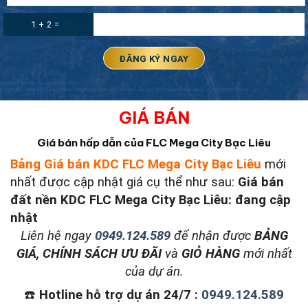
1 + 2 =
GIÁ BÁN
Giá bán hấp dẫn của FLC Mega City Bạc Liêu
Bảng Giá bán KDC FLC Mega City Bạc Liêu
mới
nhất được cập nhật giá cụ thể như sau:
Giá bán
đất nền KDC FLC Mega City Bạc Liêu: đang cập
nhật
L
iên hệ ngay
0949.124.589
để nhận được
BẢNG
GIÁ, CHÍNH SÁCH ƯU ĐÃI
và
GIỎ HÀNG
mới nhất
của dự án.
☎️
Hotline hỗ trợ dự án 24/7 :
0949.124.589