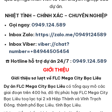
dự án.
NHIỆT TÌNH – CHÍNH XÁC – CHUYÊN NGHIỆP
Gọi ngay
:
0949.124.589
Inbox Zalo:
https://zalo.me/0949124589
Inbox Viber:
viber://chat?
number=+84944505454
☎️
Hotline hỗ trợ dự án 24/7 :
0949.124.589
GIỚI THIỆU
Giới thiệu sơ lượt về FLC Mega City Bạc Liêu
Dự án FLC Mega City Bạc Liêu
có tổng quy mô các
giai đoạn trên 400 ha, đô thị phức hợp FLC Mega City
Bạc Liêu toạ lạc tại 2 xã Hiệp Thành và Vĩnh Trạch
Đông, thành phố Bạc Liêu, tỉnh Bạc Liêu.