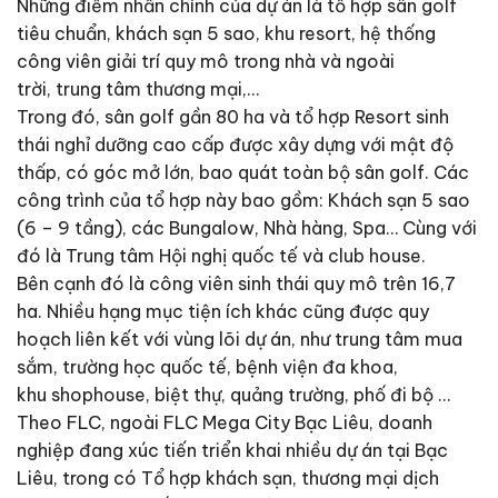
Những điểm nhấn chính của dự án là tổ hợp sân golf
tiêu chuẩn, khách sạn 5 sao, khu resort, hệ thống
công viên giải trí quy mô trong nhà và ngoài
trời, trung tâm thương mại,…
Trong đó, sân golf gần 80 ha và tổ hợp Resort sinh
thái nghỉ dưỡng cao cấp được xây dựng với mật độ
thấp, có góc mở lớn, bao quát toàn bộ sân golf. Các
công trình của tổ hợp này bao gồm: Khách sạn 5 sao
(6 – 9 tầng), các Bungalow, Nhà hàng, Spa… Cùng với
đó là Trung tâm Hội nghị quốc tế và club house.
Bên cạnh đó là công viên sinh thái quy mô trên 16,7
ha. Nhiều hạng mục tiện ích khác cũng được quy
hoạch liên kết với vùng lõi dự án, như trung tâm mua
sắm, trường học quốc tế, bệnh viện đa khoa,
khu shophouse, biệt thự, quảng trường, phố đi bộ …
Theo FLC, ngoài FLC Mega City Bạc Liêu, doanh
nghiệp đang xúc tiến triển khai nhiều dự án tại Bạc
Liêu, trong có Tổ hợp khách sạn, thương mại dịch