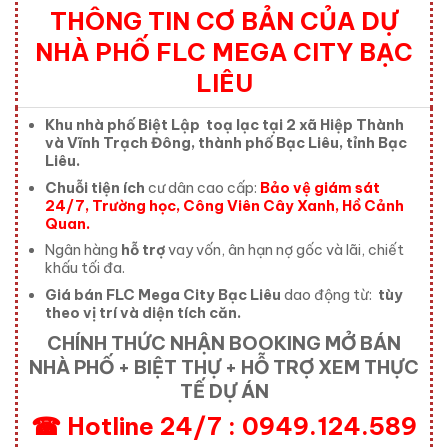
THÔNG TIN CƠ BẢN CỦA DỰ
NHÀ PHỐ FLC MEGA CITY BẠC
LIÊU
Khu nhà phố Biệt Lập toạ lạc tại 2 xã Hiệp Thành
và Vĩnh Trạch Đông, thành phố Bạc Liêu, tỉnh Bạc
Liêu.
Chuỗi tiện ích
cư dân cao cấp:
Bảo vệ giám sát
24/7, Trường học, Công Viên Cây Xanh, Hồ Cảnh
Quan.
Ngân hàng
hỗ trợ
vay vốn, ân hạn nợ gốc và lãi, chiết
khấu tối đa.
Giá bán FLC Mega City Bạc Liêu
dao động từ:
tùy
theo vị trí và diện tích căn.
CHÍNH THỨC NHẬN BOOKING MỞ BÁN
NHÀ PHỐ + BIỆT THỰ + HỖ TRỢ XEM THỰC
TẾ DỰ ÁN
☎ Hotline 24/7 : 0949.124.589