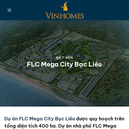
Chuyển
đến
nội
dung
ĐẤT NỀN
FLC Mega City Bạc Liêu
Dự án FLC Mega City Bạc Liêu
được quy hoạch trên
tổng diện tích 400 ha
. Dự án nhà phố FLC Mega