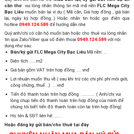
cần thơ
vui lòng nhắn thông tin mã mã nền
FLC Mega City
Bạc Liêu
muốn bán lại ví dụ ( Mã căn, Giá hợp đồng , giá bán
lại, ngày ký hợp đồng…) Hoặc nhắn tin hoặc gọi điện qua
hotline
0949.124.589
để hướng dẫn nhé.
Quý anh/chị có căn hộ muốn bán hoặc cho thuê vui lòng nhắn
tin qua Zalo/Viber qua số điện thoại
0949.124.589
với nội
dung như sau:
Bán/ký gửi FLC Mega City Bạc Liêu
Mã nền: ….
Diện tích: …….m2
Giá bán gồm VAT trên hợp đồng: ….. vnđ
Lợi nhuận muốn thu về ( sau khi trừ các chi phí: phí môi giới,
công chứng, thuế….): …. vnđ
Tiến độ thanh toán trên hợp đồng: ……………. ( Anh/chị vui
lòng chụp tiến độ thanh toán trên hợp đồng của mình để
chúng tôi biết tiến độ thanh toán còn lại trên hợp đồng)
Họ tên & SĐT liên hệ: …….
Hoặc đăng ký gửi bán/cho thuê tại đây