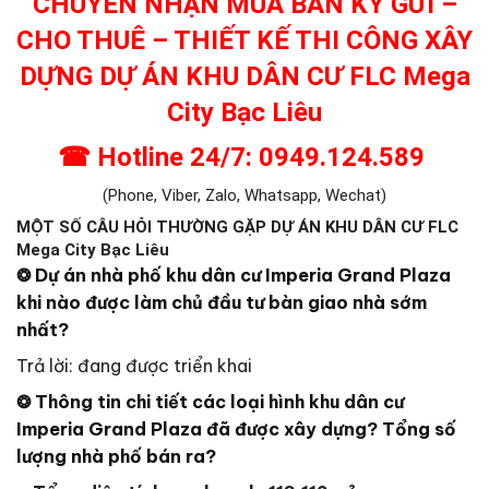
CHUYÊN NHẬN MUA BÁN KÝ GỬI –
CHO THUÊ – THIẾT KẾ THI CÔNG XÂY
DỰNG DỰ ÁN KHU DÂN CƯ FLC Mega
City Bạc Liêu
☎ Hotline 24/7: 0949.124.589
(Phone, Viber, Zalo, Whatsapp, Wechat)
MỘT SỐ CÂU HỎI THƯỜNG GẶP DỰ ÁN KHU DÂN CƯ FLC
Mega City Bạc Liêu
❂ Dự án nhà phố khu dân cư
Imperia Grand Plaza
khi nào được làm chủ đầu tư bàn giao nhà sớm
nhất?
Trả lời: đang được triển khai
❂ Thông tin chi tiết các loại hình khu dân cư
Imperia Grand Plaza
đã được xây dựng? Tổng số
lượng nhà phố bán ra?