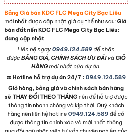
Bảng Giá bán KDC FLC Mega City Bạc Liêu
mới nhất được cập nhật giá cụ thể như sau:
Giá
bán đất nền KDC FLC Mega City Bạc Liêu:
đang cập nhật
L
iên hệ ngay
0949.124.589
để nhận
được
BẢNG GIÁ, CHÍNH SÁCH ƯU ĐÃI
và
GIỎ
HÀNG
mới nhất của dự án.
☎️
Hotline hỗ trợ dự án 24/7 :
0949.124.589
Giỏ hàng, bảng giá và chính sách bán hàng
sẽ THAY ĐỔI THEO THÁNG
nên để hỗ trợ được
thông tin nhanh chóng và kịp thời. Quý khách
hàng nên liên hệ hotline
0949.124.589
để có
được thông tin chính xác và mới nhất thông
qua đội ngũ nhân viên tư vấn chuyên nghiệp của