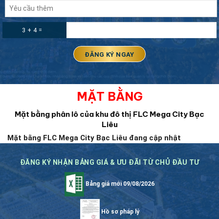
3 + 4 =
MẶT BẰNG
Mặt bằng phân lô của khu đô thị FLC Mega City Bạc
Liêu
Mặt bằng FLC Mega City Bạc Liêu đang cập nhật
ĐĂNG KÝ NHẬN BẢNG GIÁ & ƯU ĐÃI TỪ CHỦ ĐẦU TƯ
Bảng giá mới 09/08/2026
Hồ sơ pháp lý