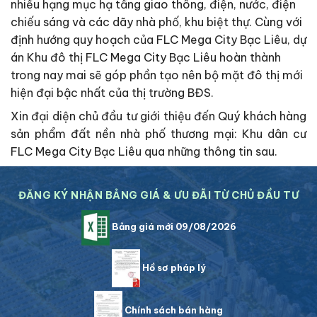
nhiều hạng mục hạ tầng giao thông, điện, nước, điện
chiếu sáng và các dãy nhà phố, khu biệt thự. Cùng với
định hướng quy hoạch của FLC Mega City Bạc Liêu, dự
án Khu đô thị FLC Mega City Bạc Liêu hoàn thành
trong nay mai sẽ góp phần tạo nên bộ mặt đô thị mới
hiện đại bậc nhất của thị trường BĐS.
Xin đại diện chủ đầu tư giới thiệu đến Quý khách hàng
sản phẩm đất nền nhà phố thương mại: Khu dân cư
FLC Mega City Bạc Liêu qua những thông tin sau.
ĐĂNG KÝ NHẬN BẢNG GIÁ & ƯU ĐÃI TỪ CHỦ ĐẦU TƯ
Bảng giá mới 09/08/2026
Hồ sơ pháp lý
Chính sách bán hàng