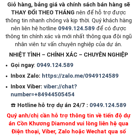
Giỏ hàng, bảng giá và chính sách bán hàng sẽ
THAY ĐỔI THEO THÁNG
nên để hỗ trợ được
thông tin nhanh chóng và kịp thời. Quý khách hàng
nên liên hệ hotline
0949.124.589
để có được
thông tin chính xác và mới nhất thông qua đội ngũ
nhân viên tư vấn chuyên nghiệp của dự án.
NHIỆT TÌNH – CHÍNH XÁC – CHUYÊN NGHIỆP
Gọi ngay
:
0949.124.589
Inbox Zalo:
https://zalo.me/0949124589
Inbox Viber:
viber://chat?
number=+84944505454
☎️
Hotline hỗ trợ dự án 24/7 :
0949.124.589
Quý anh/chị cần hỗ trợ thông tin về tiến độ dự
án Cồn Khương Diamond vui lòng liên hệ qua
Điện thoại, Viber, Zalo hoặc Wechat qua số