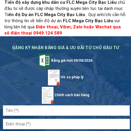
Tiến độ xây dựng khu dân cư FLC Mega City Bạc Liêu
chủ
đầu tư sẽ được cập nhập thường xuyên liên tục tại danh mục
T
iến độ Dự án FLC Mega City Bạc Liêu
. Quý anh/chị cần hỗ
trợ thông tin về tiến độ dự án
FLC Mega City Bạc Liêu
vui
lòng liên hệ qua
Điện thoại, Viber, Zalo hoặc Wechat qua
số điện thoại 0949.124.589
ĐĂNG KÝ NHẬN BẢNG GIÁ & ƯU ĐÃI TỪ CHỦ ĐẦU TƯ
Bảng giá mới 09/08/2026
Hồ sơ pháp lý
Chính sách bán hàng