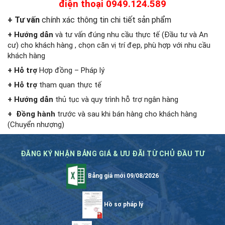
điện thoại 0949.124.589
+ Tư vấn
chính xác thông tin chi tiết sản phẩm
+ Hướng dẫn
và tư vấn đúng nhu cầu thực tế (Đầu tư và An
cư) cho khách hàng , chọn căn vị trí đẹp, phù hợp với nhu cầu
khách hàng
+ Hỗ trợ
Hợp đồng – Pháp lý
+ Hỗ trợ
tham quan thực tế
+ Hướng dẫn
thủ tục và quy trình hỗ trợ ngân hàng
+ Đồng hành
trước và sau khi bán hàng cho khách hàng
(Chuyển nhượng)
ĐĂNG KÝ NHẬN BẢNG GIÁ & ƯU ĐÃI TỪ CHỦ ĐẦU TƯ
Bảng giá mới 09/08/2026
Hồ sơ pháp lý