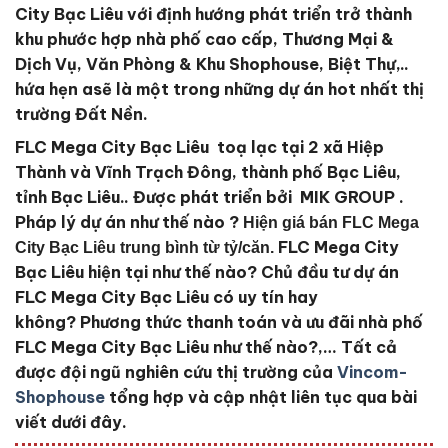
City Bạc Liêu với định hướng phát triển trở thành
khu phước hợp nhà phố cao cấp, Thương Mại &
Dịch Vụ, Văn Phòng & Khu Shophouse, Biệt Thự,..
hứa hẹn asẽ là một trong những dự án hot nhất thị
trường Đất Nền.
FLC Mega City Bạc Liêu toạ lạc tại 2 xã Hiệp
Thành và Vĩnh Trạch Đông, thành phố Bạc Liêu,
tỉnh Bạc Liêu..
Được phát triển bởi MIK GROUP
.
Pháp lý dự án như thế nào ?
Hiện giá bán FLC Mega
FLC Mega City
City Bạc Liêu trung bình từ tỷ/căn.
Bạc Liêu
hiện tại như thế nào?
Chủ đầu tư dự án
FLC Mega City Bạc Liêu
có uy tín hay
không?
Phương thức thanh toán và ưu đãi nhà phố
FLC Mega City Bạc Liêu
như thế nào?,… Tất cả
được đội ngũ nghiên cứu thị trường của
Vincom-
Shophouse
tổng hợp và cập nhật liên tục qua bài
viết dưới đây.