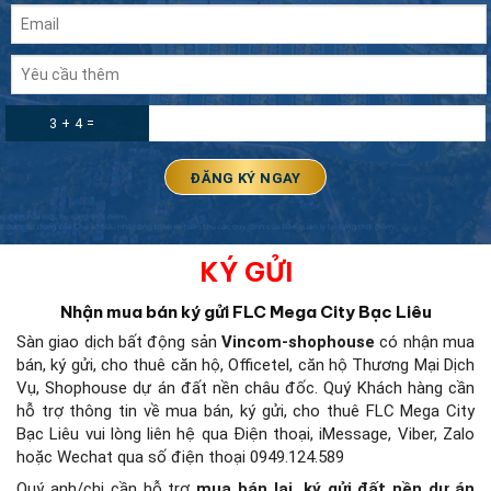
3 + 4 =
KÝ GỬI
Nhận mua bán ký gửi FLC Mega City Bạc Liêu
Sàn giao dịch bất động sản
Vincom-shophouse
có nhận mua
bán, ký gửi, cho thuê căn hộ, Officetel, căn hộ Thương Mại Dịch
Vụ, Shophouse dự án đất nền châu đốc. Quý Khách hàng cần
hỗ trợ thông tin về mua bán, ký gửi, cho thuê FLC Mega City
Bạc Liêu
vui lòng liên hệ qua Điện thoại, iMessage, Viber, Zalo
hoặc Wechat qua số điện thoại 0949.124.589
Quý anh/chị cần hỗ trợ
mua bán lại, ký gửi đất nền dự án