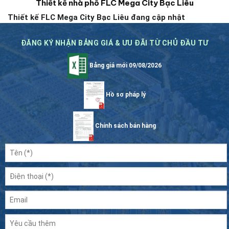
Thiết kế nhà phố FLC Mega City Bạc Liêu
Thiết kế FLC Mega City Bạc Liêu đang cập nhật
ĐĂNG KÝ NHẬN BẢNG GIÁ & ƯU ĐÃI TỪ CHỦ ĐẦU TƯ
Bảng giá mới 09/08/2026
Hồ sơ pháp lý
Chính sách bán hàng