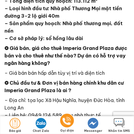
–
Tổng diện tích quy hoạch: 113.112 m²
– Loại hình đầu tư: Nhà phố Thương Mại mặt tiền
đường 3-2 lộ giới 40m
– Sản phẩm quy hoạch: Nhà phố thương mại, đất
nền
– Cơ sở pháp lý: sổ hồng lâu dài
❂ Giá bán, giá cho thuê
Imperia Grand Plaza
được
bán và cho thuê như thế nào? Dự án có hỗ trợ vay
ngân hàng không?
– Giá bán bán hấp dẫn tùy vị trí và diện tích
❂ Chủ đầu tư & Đơn vị bán hàng chính khu dân cư
Imperia Grand Plaza
là ai ?
– Địa chỉ: tọa lạc Xã Hậu Nghĩa, huyện Đức Hòa, tỉnh
Long An
– Liên hệ: 0949.124.589 xem nhà thực tế
– Chủ dự án
Imperia Grand Plaza
là:
MIK GROUP
– Đơn vị bán hàng chính là: Vincom-Shophuse –
Gọi điện
Báo giá
Chat Zalo
Messenger
Nhắn tin SMS