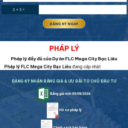
2 + 3 =
PHÁP LÝ
Pháp lý đầy đủ của Dự án FLC Mega City Bạc Liêu
Pháp lý FLC Mega City Bạc Liêu
đang cập nhật
ĐĂNG KÝ NHẬN BẢNG GIÁ & ƯU ĐÃI TỪ CHỦ ĐẦU TƯ
Bảng giá mới 09/08/2026
Hồ sơ pháp lý
Chính sách bán hàng