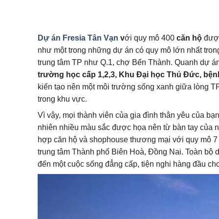
Dự án Fresia Tân Vạn
v
ới quy mô 400
căn hộ
được
như một trong những dự án có quy mô lớn nhất tron
trung tâm TP như Q.1, chợ Bến Thành. Quanh dự án
trường học cấp 1,2,3, Khu Đại học Thủ Đức, bện
kiến tạo nên một môi trường sống xanh giữa lòng
trong khu vực.
Vì vậy, mọi thành viên của gia đình thân yêu của b
nhiên nhiều màu sắc được họa nên từ bàn tay của nhữ
hợp căn hộ và shophouse thương mại với quy mô 7 t
trung tâm Thành phố Biên Hoà, Đồng Nai. Toàn bộ 
đến một cuộc sống đẳng cấp, tiện nghi hàng đầu ch