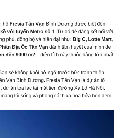
n hộ
Fresia Tân Vạn
Bình Dương được biết đến
kề với tuyến Metro số 1
. Từ đó dễ dàng kết nối với
ong phú, đồng bộ và hiện đại như:
Big C, Lotte Mart,
Phần Địa Ốc Tân Vạn
dành tâm huyết của mình để
lên đến 9000 m2
– diện tích này thuộc hàng lớn nhất
 Bạn sẽ không khỏi bở ngỡ trước bức tranh thiên
n Vạn Bình Dương. Fresia Tân Vạn là dự án tổ
dự án toạ lac tại mặt tiền đường Xa Lộ Hà Nội,
, mang lối sống và phong cách xa hoa hứa hẹn đem