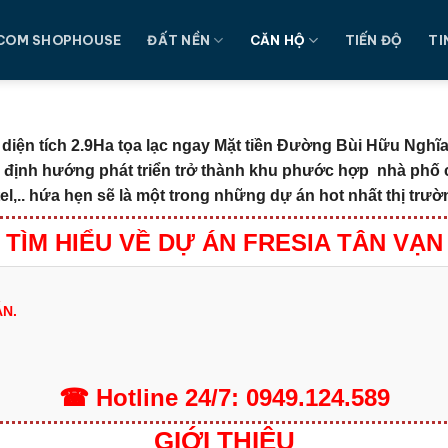
COM SHOPHOUSE
ĐẤT NỀN
CĂN HỘ
TIẾN ĐỘ
TI
diện tích 2.9Ha tọa lạc ngay Mặt tiền Đường Bùi Hữu Nghĩa
i định hướng phát triển trở thành khu phước hợp nhà phố
,.. hứa hẹn sẽ là một trong những dự án hot nhất thị trườ
TÌM HIỂU VỀ DỰ ÁN FRESIA TÂN VẠN
N.
☎
Hotline
24/7:
0949.124.589
GIỚI THIỆU