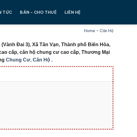
N TỨC
BÁN – CHO THUÊ
LIÊN HỆ
Home
-
Căn Hộ
 (Vành Đai 3), Xã Tân Vạn, Thành phố Biên Hòa,
 cao cấp, căn hộ chung cư cao cấp, Thương Mại
ng
Chung Cư, Căn Hộ
.