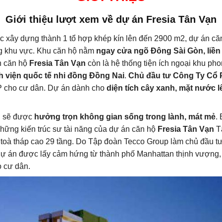
Giới thiệu lượt xem về dự án Fresia Tân Vạn
 xây dựng thành 1 tổ hợp khép kín lên đến 2900 m2, dự án că
g khu vực. Khu căn hộ nằm
ngay cửa ngõ Đông Sài Gòn, liền 
 căn hộ
Fresia Tân Vạn
còn là hệ thống tiện ích ngoại khu ph
h viện quốc tế nhi đồng Đồng Nai
.
Chủ đầu tư Công Ty Cổ 
 TP cho cư dân. Dự án dành cho
diện tích cây xanh, mặt nước 
ạn sẽ được
hưởng trọn không gian sống trong lành, mát mẻ
.
ng kiến trúc sư tài năng của dự án căn hộ
Fresia Tân Vạn
Tâ
oà tháp cao 29 tầng. Do Tập đoàn Tecco Group làm chủ đầu tư, 
dự án được lấy cảm hứng từ thành phố Manhattan thịnh vượng
o cư dân.