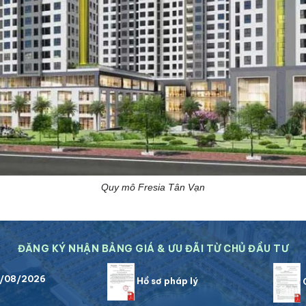
Quy mô Fresia Tân Vạn
ĐĂNG KÝ NHẬN BẢNG GIÁ & ƯU ĐÃI TỪ CHỦ ĐẦU TƯ
8/08/2026
Hồ sơ pháp lý
C