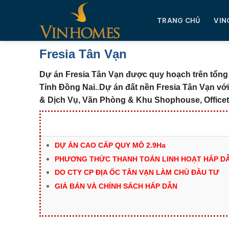
Chuyển
đến
TRANG CHỦ
VIN
nội
dung
Fresia Tân Vạn
Dự án Fresia Tân Vạn được quy hoạch trên tổng 
Tỉnh Đồng Nai.
.
Dự án đất nền Fresia Tân Vạn vớ
& Dịch Vụ, Văn Phòng & Khu Shophouse, Officetel
DỰ ÁN CAO CẤP QUY MÔ 2.9Ha
PHƯƠNG THỨC THANH TOÁN LINH HOẠT HẤP DẪ
DO CTY CP ĐỊA ỐC TÂN VẠN LÀM CHỦ ĐẦU TƯ
GIÁ BÁN VÀ CHÍNH SÁCH HẤP DẪN