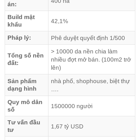
400 ha
án:
Build mật
42,1%
khẩu
Pháp lý:
Phê duyệt quyết định 1/500
> 10000 da nền chia làm
Tổng số nền
nhiều đợt mở bán.
(100m2 trở
đất:
lên)
Sản phẩm
nhà phố, shophouse, biệt thự
dạng hình
….
Quy mô dân
1500000 người
số
Tư vấn đầu
1,67 tỷ USD
tư