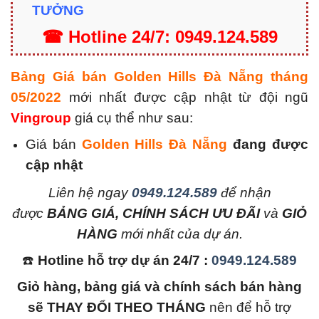
TƯỞNG
☎
Hotline 24/7: 0949.124.589
Bảng Giá bán Golden Hills Đà Nẵng tháng
05/2022
mới nhất được cập nhật từ đội ngũ
Vingroup
giá cụ thể như sau:
Giá bán
Golden Hills Đà Nẵng
đang được
cập nhật
L
iên hệ ngay
0949.124.589
để nhận
được
BẢNG GIÁ, CHÍNH SÁCH ƯU ĐÃI
và
GIỎ
HÀNG
mới nhất của dự án.
☎️
Hotline hỗ trợ dự án 24/7 :
0949.124.589
Giỏ hàng, bảng giá và chính sách bán hàng
sẽ THAY ĐỔI THEO THÁNG
nên để hỗ trợ