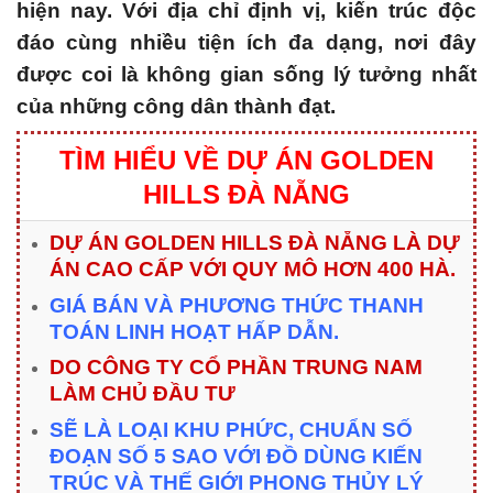
hiện nay.
Với địa chỉ định vị, kiến ​​trúc độc
đáo cùng nhiều tiện ích đa dạng, nơi đây
được coi là không gian sống lý tưởng nhất
của những công dân thành đạt.
TÌM HIỂU VỀ DỰ ÁN GOLDEN
HILLS ĐÀ NẴNG
DỰ ÁN GOLDEN HILLS ĐÀ NẴNG LÀ DỰ
ÁN CAO CẤP VỚI QUY MÔ HƠN 400 HÀ.
GIÁ BÁN VÀ PHƯƠNG THỨC THANH
TOÁN LINH HOẠT HẤP DẪN.
DO CÔNG TY CỔ PHẦN TRUNG NAM
LÀM CHỦ ĐẦU TƯ
SẼ LÀ LOẠI KHU PHỨC, CHUẨN SỐ
ĐOẠN SỐ 5 SAO VỚI ĐỒ DÙNG KIẾN
TRÚC VÀ THẾ GIỚI PHONG THỦY LÝ