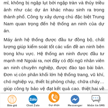
mỉ, không bị ngập lụt bởi ngập tràn và thủy triều
ảnh như các dự án khác nhau sinh ra trong
thành phố.
Công ty xây dựng chú đặc biệt Trung
Nam quan trọng đến hệ thống an ninh của dự
án.
Máy ảnh hệ thống được đầu tư đồng bộ, chất
lượng giúp kiểm soát tốt các vấn đề an ninh bên
trong khu vực.
Hệ thống an ninh được đầu tư
mạnh mẽ Ngoài ra, nơi đây có đội ngũ nhân viên
an ninh chuyên nghiệp, được đào tạo bài bản.
Đơn vị còn phân khối lớn hệ thống trang, vũ khí,
chó nghiệp vụ, thiết bị phòng cháy, chữa cháy…
giúp công ty bảo vệ đạt kết quả cao. thiệt hại về
người và của dân cư cộng đồng được giảm
thiểu đến mức tối đa.
Gọi điện
Báo giá
Chat Zalo
Messenger
Nhắn tin SMS