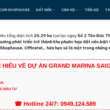
COM SHOPHOUSE
ĐẤT NỀN
CĂN HỘ
TIẾN ĐỘ
TI
ên tổng diện tích
25.29 ha
tọa lạc ngay
Số 2 Tôn Đức Th
hướng phát triển trở thành khu phước hợp đất nền,biệt 
hophouse, Officetel,.. hứa hẹn sẽ là một trong những 
M HIỂU VỀ DỰ ÁN GRAND MARINA SAI
N.
HỦ ĐẦU TƯ
☎
Hotline
24/7:
0949.124.589