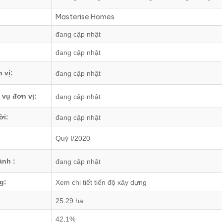
Masterise Homes
đang cập nhật
đang cập nhật
 vị:
đang cập nhật
 vụ đơn vị:
đang cập nhật
ời:
đang cập nhật
Quý I/2020
ành :
đang cập nhật
g:
Xem chi tiết tiến độ xây dựng
25.29 ha
42,1%