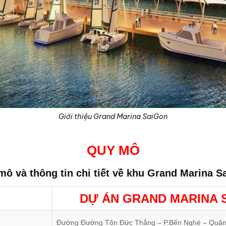
Giới thiệu Grand Marina SaiGon
QUY MÔ
ô và thông tin chi tiết về
khu Grand Marina S
DỰ ÁN GRAND MARINA 
Đường Đường Tôn Đức Thắng – P.Bến Nghé – Quận 