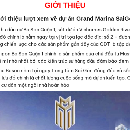
GIỚI THIỆU
ới thiệu lượt xem về dự án Grand Marina Sai
khu dân cư Ba Son Quận 1, sát dự án Vinhomes Golden Rive
ó chính là nằm ngay tại vị trí tọa lạc đắc địa: số 2 – đ
 vàng chiến lược cho các sản phẩm gần đây của CĐT là tập 
igon Ba Son Quận 1 chính là sản phẩm của chủ đầu tư Mas
 tỉ mỉ nhỏ nhất bởi các kiến trúc sư hàng đầu đảm bảo đem 
na Bason nằm tại ngay trung tâm Sài Gòn đông đúc và sầm 
 lưu đó chính là chất lượng cuộc sống mà dự án kiến tạo.
o cư dân một ngôi nhà hoàn hảo.