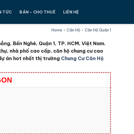
N TỨC
BÁN – CHO THUÊ
LIÊN HỆ
Home
-
Căn Hộ
-
Căn Hộ Quận 1
ắng, Bến Nghé, Quận 1, TP. HCM, Việt Nam.
thự, nhà phố cao cấp, căn hộ chung cư cao
dự án hot nhất thị trường
Chung Cư Căn Hộ
GON