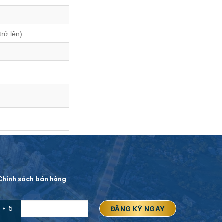
rở lên)
hính sách bán hàng
 + 5