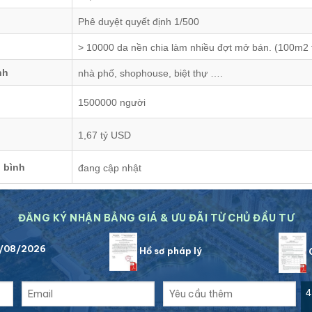
Phê duyệt quyết định 1/500
> 10000 da nền chia làm nhiều đợt mở bán.
(100m2 t
nh
nhà phố, shophouse, biệt thự ….
1500000 người
1,67 tỷ USD
 bình
đang cập nhật
ĐĂNG KÝ NHẬN BẢNG GIÁ & ƯU ĐÃI TỪ CHỦ ĐẦU TƯ
7/08/2026
Hồ sơ pháp lý
C
4