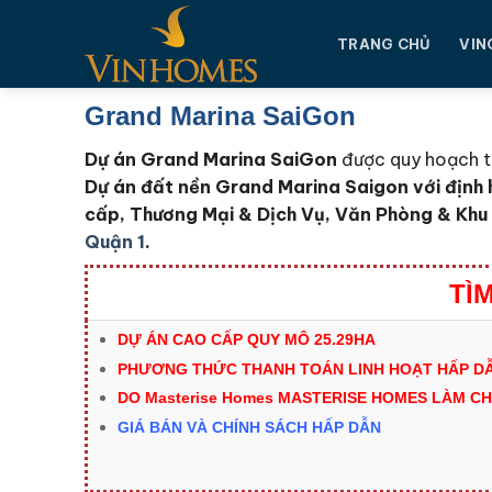
Chuyển
đến
TRANG CHỦ
VIN
nội
dung
Grand Marina SaiGon
Dự án Grand Marina SaiGon
được quy hoạch tr
Dự án đất nền Grand Marina Saigon với định 
cấp, Thương Mại & Dịch Vụ, Văn Phòng & Khu S
Quận 1
.
TÌ
DỰ ÁN CAO CẤP QUY MÔ 25.29HA
PHƯƠNG THỨC THANH TOÁN LINH HOẠT HẤP DẪ
DO Masterise Homes MASTERISE HOMES LÀM C
GIÁ BÁN VÀ CHÍNH SÁCH HẤP DẪN