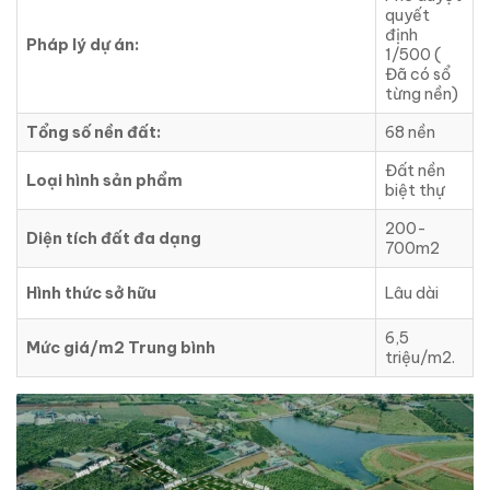
quyết
định
Pháp lý dự án:
1/500 (
Đã có sổ
từng nền)
Tổng số nền đất:
68 nền
Đất nền
Loại hình sản phẩm
biệt thự
200-
Diện tích đất đa dạng
700m2
Hình thức sở hữu
Lâu dài
6,5
Mức giá/m2 Trung bình
triệu/m2.