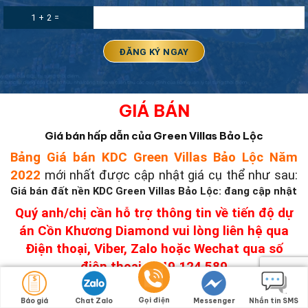
1 + 2 =
GIÁ BÁN
Giá bán hấp dẫn của Green Villas Bảo Lộc
Bảng Giá bán KDC Green Villas Bảo Lộc Năm
2022
mới nhất được cập nhật giá cụ thể như sau:
Giá bán đất nền KDC Green Villas Bảo Lộc: đang cập nhật
Quý anh/chị cần hỗ trợ thông tin về tiến độ dự
án Cồn Khương Diamond vui lòng liên hệ qua
Điện thoại, Viber, Zalo hoặc Wechat qua số
điện thoại 0949.124.589
+ Tư vấn
chính xác thông tin chi tiết sản phẩm
Gọi điện
Báo giá
Chat Zalo
Messenger
Nhắn tin SMS