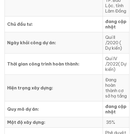
TP. Bảo
Lộc, tỉnh
Lâm Đồng
đang cập
Chủ đầu tư:
nhật
Quí II
Ngày khỏi công dự án:
/2020 (
Dự kiến)
Quí IV
Thời gian công trình hoàn thành:
/2022( Dự
kiến)
Đang
hoàn
Hiện trạng xây dựng:
thành cơ
sở hạ tầng
đang cập
Quy mô dự án:
nhật
Mật độ xây dựng:
35%
Phê duyệt