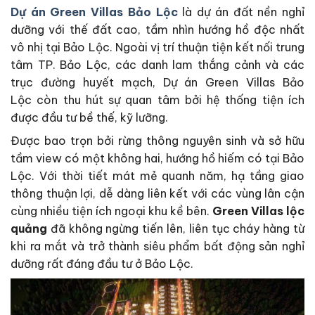
Dự án Green Villas Bảo Lộc
là dự án đất nền nghỉ
dưỡng với thế đất cao, tầm nhìn hướng hồ độc nhất
vô nhị tại Bảo Lộc. Ngoài vị trí thuận tiện kết nối trung
tâm TP. Bảo Lộc, các danh lam thắng cảnh và các
trục đường huyết mạch, Dự án Green Villas Bảo
Lộc còn thu hút sự quan tâm bởi hệ thống tiện ích
được đầu tư bề thế, kỹ lưỡng.
Được bao trọn bởi rừng thông nguyên sinh và sở hữu
tầm view có một không hai, hướng hồ hiếm có tại Bảo
Lộc. Với thời tiết mát mẻ quanh năm, hạ tầng giao
thông thuận lợi, dễ dàng liên kết với các vùng lân cận
cùng nhiều tiện ích ngoại khu kề bên.
Green Villas lộc
quảng
đã không ngừng tiến lên, liên tục cháy hàng từ
khi ra mắt và trở thành siêu phẩm bất động sản nghỉ
dưỡng rất đáng đầu tư ở Bảo Lộc.