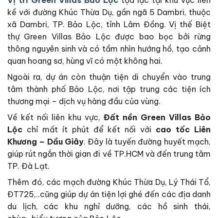
Vị trí Green Villas Bảo Lộc
tọa lạc tại khu vực liền
kề với đường Khúc Thừa Dụ, gần ngã 5 Dambri, thuộc
xã Dambri, TP. Bảo Lộc, tỉnh Lâm Đồng. Vị thế Biệt
thự Green Villas Bảo Lộc được bao bọc bởi rừng
thông nguyên sinh và có tầm nhìn hướng hồ, tạo cảnh
quan hoang sơ, hùng vĩ có một không hai.
Ngoài ra, dự án còn thuận tiện di chuyển vào trung
tâm thành phố Bảo Lộc, nơi tập trung các tiện ích
thương mại – dịch vụ hàng đầu của vùng.
Về kết nối liên khu vực,
Đất nền Green Villas Bảo
Lộc
chỉ mất ít phút để kết nối với
cao tốc Liên
Khương – Dầu Giây
. Đây là tuyến đường huyết mạch,
giúp rút ngắn thời gian đi về TP.HCM và đến trung tâm
TP. Đà Lạt.
Thêm đó, các mạch đường Khúc Thừa Dụ, Lý Thái Tổ,
ĐT725,..cũng giúp dự án tiện lợi ghé đến các địa danh
du lịch, các khu nghỉ dưỡng, các hồ sinh thái,