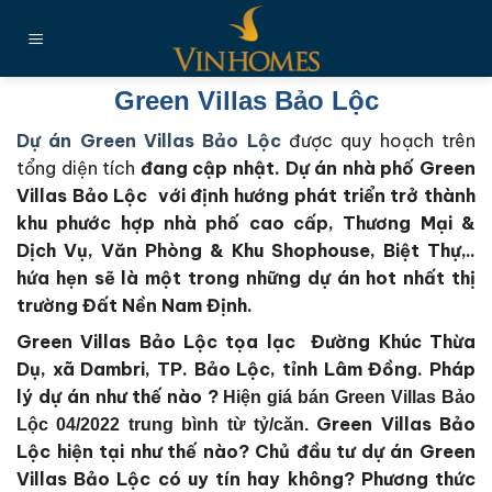
Chuyển
đến
nội
dung
Green Villas Bảo Lộc
Dự án Green Villas Bảo Lộc
được quy hoạch trên
tổng diện tích
đang cập nhật
. Dự án nhà phố Green
Villas Bảo Lộc với định hướng phát triển trở thành
khu phước hợp nhà phố cao cấp, Thương Mại &
Dịch Vụ, Văn Phòng & Khu Shophouse, Biệt Thự,..
hứa hẹn sẽ là một trong những dự án hot nhất thị
trường Đất Nền Nam Định.
Green Villas Bảo Lộc tọa lạc Đường Khúc Thừa
Dụ, xã Dambri, TP. Bảo Lộc, tỉnh Lâm Đồng
. Pháp
lý dự án như thế nào ?
Hiện giá bán Green Villas Bảo
Green Villas Bảo
Lộc 04/2022 trung bình từ tỷ/căn.
Lộc
hiện tại như thế nào?
Chủ đầu tư dự án Green
Villas Bảo Lộc
có uy tín hay không?
Phương thức