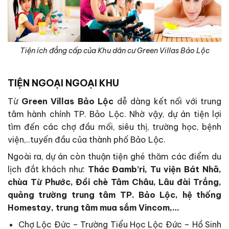
Tiện ích đẳng cấp của Khu dân cư Green Villas Bảo Lộc
TIỆN NGOẠI NGOẠI KHU
Từ
Green Villas Bảo Lộc
dễ dàng kết nối với trung
tâm hành chính TP. Bảo Lộc. Nhờ vậy, dự án tiện lợi
tìm đến các chợ đầu mối, siêu thị, trường học, bệnh
viện,..tuyến đầu của thành phố Bảo Lộc.
Ngoài ra, dự án còn thuận tiện ghé thăm các điểm du
lịch đắt khách như:
Thác Đamb’ri, Tu viện Bát Nhã,
chùa Từ Phước, Đồi chè Tâm Châu, Lâu đài Trắng,
quảng trường trung tâm TP. Bảo Lộc, hệ thống
Homestay, trung tâm mua sắm Vincom,…
Chợ Lộc Đức – Trường Tiểu Học Lộc Đức – Hồ Sinh