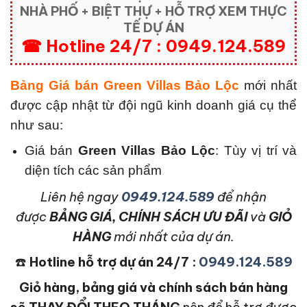
NHÀ PHỐ + BIỆT THỰ + HỖ TRỢ XEM THỰC
TẾ DỰ ÁN
☎ Hotline 24/7 : 0949.124.589
Bảng Giá bán Green Villas Bảo Lộc
mới nhất
được cập nhật từ đội ngũ kinh doanh giá cụ thể
như sau:
Giá bán
Green Villas Bảo Lộc
: Tùy vị trí và
diện tích các sản phẩm
L
iên hệ ngay
0949.124.589
để nhận
được
BẢNG GIÁ, CHÍNH SÁCH ƯU ĐÃI
và
GIỎ
HÀNG
mới nhất của dự án.
☎️
Hotline hỗ trợ dự án 24/7 :
0949.124.589
Giỏ hàng, bảng giá và chính sách bán hàng
sẽ THAY ĐỔI THEO THÁNG
nên để hỗ trợ được