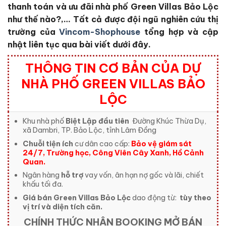
thanh toán và ưu đãi nhà phố Green Villas Bảo Lộc
như thế nào?,… Tất cả được đội ngũ nghiên cứu thị
trường của
Vincom-Shophouse
tổng hợp và cập
nhật liên tục qua bài viết dưới đây.
THÔNG TIN CƠ BẢN CỦA DỰ
NHÀ PHỐ GREEN VILLAS BẢO
LỘC
Khu nhà phố
Biệt Lập đầu tiên
Đường Khúc Thừa Dụ,
xã Dambri, TP. Bảo Lộc, tỉnh Lâm Đồng
Chuỗi tiện ích
cư dân cao cấp:
Bảo vệ giám sát
24/7, Trường học, Công Viên Cây Xanh, Hồ Cảnh
Quan.
Ngân hàng
hỗ trợ
vay vốn, ân hạn nợ gốc và lãi, chiết
khấu tối đa.
Giá bán Green Villas Bảo Lộc
dao động từ:
tùy theo
vị trí và diện tích căn.
CHÍNH THỨC NHẬN BOOKING MỞ BÁN