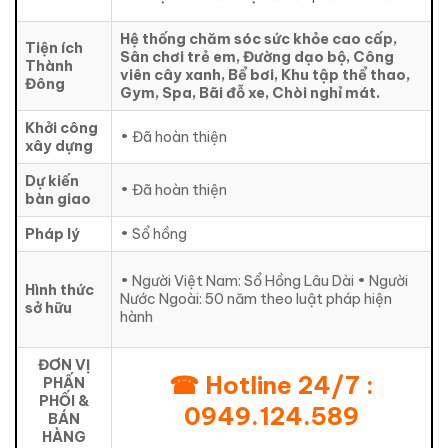
Hệ thống chăm sóc sức khỏe cao cấp,
Tiện ích
Sân chơi trẻ em, Đường dạo bộ, Công
Thành
viên cây xanh, Bể bơi, Khu tập thể thao,
Đông
Gym, Spa, Bãi đỗ xe, Chòi nghỉ mát.
Khởi công
• Đã hoàn thiện
xây dựng
Dự kiến
• Đã hoàn thiện
bàn giao
Pháp lý
• Sổ hồng
• Người Việt Nam: Sổ Hồng Lâu Dài • Người
Hình thức
Nước Ngoài: 50 năm theo luật pháp hiện
sở hữu
hành
ĐƠN VỊ
☎ Hotline 24/7 :
PHẤN
PHỐI &
0949.124.589
BÁN
HÀNG