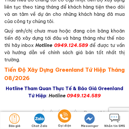
liên tục theo từng tháng để khách hàng tiện theo dõi
và an tâm về dự án cho những khách hàng đã mua
của công ty chúng tôi.
Quý anh/chị chưa mua hoặc đang còn băng khoăn
tiến độ xây dựng tới đâu và hàng tháng như thế nào
thì hãy inbox
Hotline
0949.124.589
để được tư vấn
và hướng dẫn về chính sách giá bán tốt nhất thị
trường.
Tiến Độ Xây Dựng Greenland Tứ Hiệp Tháng
08/2026
Hotline Tham Quan Thực Tế & Báo Giá Greenland
Tứ Hiệp
:
Hotline
0949.124.589
Rate this post
Gọi điện
Báo giá
Chat Zalo
Messenger
Nhắn tin SMS