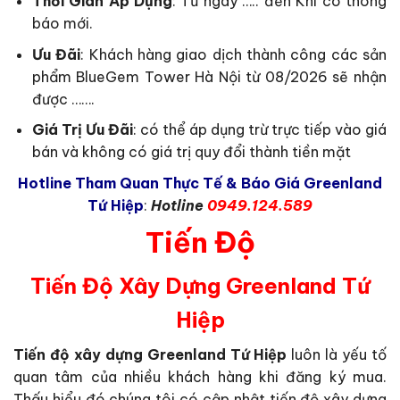
Thời Gian Áp Dụng
: Từ ngày ….. đến Khi có thông
báo mới.
Ưu Đãi
: Khách hàng giao dịch thành công các sản
phẩm BlueGem Tower Hà Nội từ 08/2026 sẽ nhận
được …….
Giá Trị Ưu Đãi
: có thể áp dụng trừ trực tiếp vào giá
bán và không có giá trị quy đổi thành tiền mặt
Hotline Tham Quan Thực Tế & Báo Giá Greenland
Tứ Hiệp
:
Hotline
0949.124.589
Tiến Độ
Tiến Độ Xây Dựng Greenland Tứ
Hiệp
Tiến độ xây dựng Greenland Tứ Hiệp
luôn là yếu tố
quan tâm của nhiều khách hàng khi đăng ký mua.
Thấu hiểu đó chúng tôi có cập nhật tiến độ xây dựng