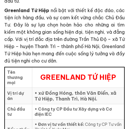
đầu tư.
Greenland Tứ Hiệp
nổi bật với thiết kế độc đáo, các
tiện ích hàng đầu, và sự cam kết vững chắc Chủ Đầu
Tư. Đây là sự lựa chọn hoàn hảo cho những ai tìm
kiếm một không gian sống hiện đại, tiện nghi, và đẳng
cấp. Với vị trí đắc địa
trên đường Trần Thủ Độ – xã Tứ
Hiệp – huyện Thanh Trì – thành phố Hà Nội
, Greenland
Tứ Hiệp hứa hẹn mang đến cuộc sống lý tưởng và đầy
đủ tiện nghi cho cư dân.
Tên
GREENLAND TỨ HIỆP
thương
mại
• xứ Đồng Hóng, thôn Văn Điển, xã
Vị trí dự
án
Tứ Hiệp, Thanh Trì, Hà Nội.
Chủ đầu
• Công ty CP Đầu tư Xây dựng và Cơ
tư
điện IEC
•
Đơn vị tư vấn thiết kế:
Công ty CP Tư vấn