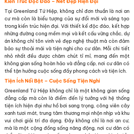
Kiến Trúc Độc Đáo – Nét Đẹp Hiện Đại
Tại Greenland Tứ Hiệp, không chỉ đơn thuần là nơi an
cư mà còn là biểu tượng của sự đổi mới và sáng tạo
trong kiến trúc hiện đại. Với thiết kế độc đáo, kết hợp
những đường cong mềm mại và kết cấu vững chắc, dự
án không chỉ tôn vinh vẻ đẹp nghệ thuật mà còn đảm
bảo sự thoải mái và tiện nghi cho cư dân. Mỗi chi tiết
nhỏ nhất đều được chăm chút tỉ mỉ, mang đến một
không gian sống hoàn hảo và đẳng cấp, nơi cư dân có
thể tận hưởng cuộc sống đầy phong cách và tiện ích.
Tiện Ích Nổi Bật – Cuộc Sống Tiện Nghi
Greenland Tứ Hiệp không chỉ là một không gian sống
đẳng cấp mà còn là điểm đến lý tưởng với hệ thống
tiện ích hiện đại như hồ bơi sang trọng, công viên cây
xanh tươi mát, trung tâm thương mại nhộn nhịp và khu
vui chơi giải trí đa dạng. Đây không chỉ là nơi an cư,
mà là một cộng đồng sống năng động, nơi cư dân có