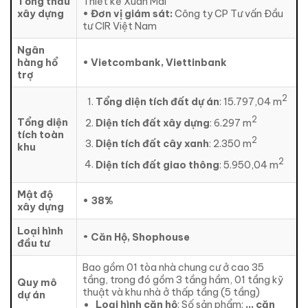
Tổng thầu
Thiết kế Xuân Mai
xây dựng
• Đơn vị giám sát:
Công ty CP Tư vấn Đầu
tư CIR Việt Nam
Ngân
hàng hổ
• Vietcombank, Viettinbank
trợ
2
Tổng diện tích đất dự án
: 15.797,04 m
2
Tổng diện
Diện tích đất xây dựng
: 6.297 m
tích toàn
2
Diện tích đất cây xanh
: 2.350 m
khu
2
Diện tích đất giao thông
: 5.950,04 m
Mật độ
• 38%
xây dựng
Loại hình
•
Căn Hộ, Shophouse
đầu tư
Bao gồm 01 tòa nhà chung cư ở cao 35
tầng, trong đó gồm 3 tầng hầm, 01 tầng kỹ
Quy mô
thuật và khu nhà ở thấp tầng (5 tầng)
dự án
Loại hình căn hộ
: Số sản phẩm:
… căn