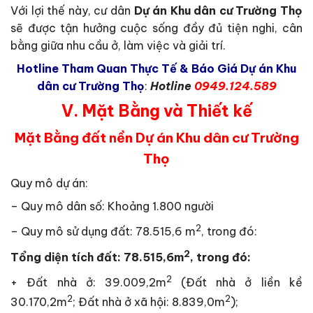
Với lợi thế này, cư dân
Dự án Khu dân cư Trường Thọ
sẽ được tận hưởng cuộc sống đầy đủ tiện nghi, cân
bằng giữa nhu cầu ở, làm việc và giải trí.
Hotline Tham Quan Thực Tế & Báo Giá Dự án Khu
dân cư Trường Thọ
:
Hotline
0949.124.589
V. Mặt Bằng và Thiết kế
Mặt Bằng đất nền Dự án Khu dân cư Trường
Thọ
Quy mô dự án:
– Quy mô dân số: Khoảng 1.800 người
2
– Quy mô sử dụng đất: 78.515,6 m
, trong đó:
2
Tổng diện tích đất: 78.515,6m
, trong đó:
2
+ Đất nhà ở: 39.009,2m
(Đất nhà ở liền kề
2
2
30.170,2m
; Đất nhà ở xã hội: 8.839,0m
);