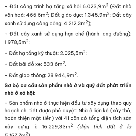
2
+ Đất công trình hạ tầng xã hội 6.023,9m
(Đất nhà
2
2
văn hoá: 465,6m
; Đất giáo dục: 1.345,9m
; Đất cây
2
xanh sử dụng công cộng: 4.212,3m
);
+ Đất cây xanh sử dụng hạn chế (hành lang đường):
2
1.978,5m
;
2
+ Đất hạ tầng kỹ thuật: 2.025,5m
;
2
+ Đất bãi đỗ xe: 533,6m
.
2
+ Đất giao thông: 28.944,9m
.
Sơ bộ cơ cấu sản phẩm nhà ở và quỹ đất phát triển
nhà ở xã hội:
– Sản phẩm nhà ở thực hiện đầu tư xây dựng theo quy
hoạch chi tiết được phê duyệt: Nhà ở liền kề (xây thô,
hoàn thiện mặt tiền) với 41 căn có tổng diện tích sàn
2
xây dựng là 16.229,33m
(diện tích đất ở là
2
5.157,7m
).