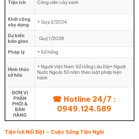
Tiện ích
Công viên cây xanh
Khởi công
• Quý 2/2024
xây dựng
Dự kiến
Quý 1/2028
bàn giao
Pháp lý
• Sổ hồng
• Người Việt Nam: Sổ Hồng Lâu Dài• Người
Hình thức
Nước Ngoài: 50 năm theo luật pháp hiện
sở hữu
hành
ĐƠN VỊ
☎ Hotline 24/7 :
PHẤN
PHỐI &
0949.124.589
BÁN
HÀNG
Tiện Ích Nổi Bật – Cuộc Sống Tiện Nghi