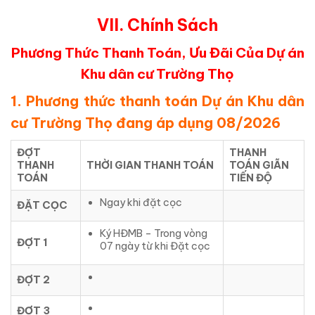
VII. Chính Sách
Phương Thức Thanh Toán, Ưu Đãi Của Dự án
Khu dân cư Trường Thọ
1. Phương thức thanh toán Dự án Khu dân
cư Trường Thọ đang áp dụng 08/2026
ĐỢT
THANH
THANH
THỜI GIAN THANH TOÁN
TOÁN GIÃN
TOÁN
TIẾN ĐỘ
Ngay khi đặt cọc
ĐẶT CỌC
Ký HĐMB – Trong vòng
ĐỢT 1
07 ngày từ khi Đặt cọc
ĐỢT 2
ĐỢT 3