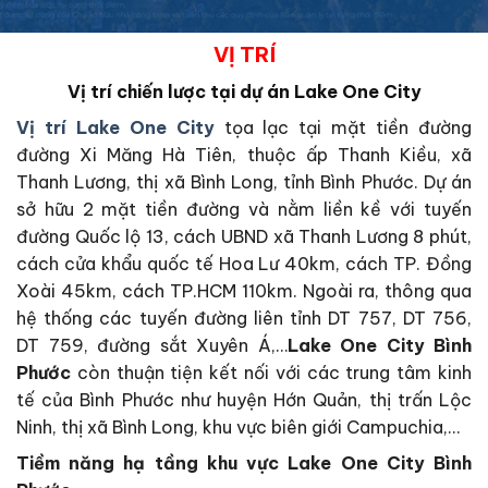
VỊ TRÍ
Vị trí chiến lược tại dự án Lake One City
Vị trí Lake One City
tọa lạc tại mặt tiền đường
đường Xi Măng Hà Tiên, thuộc ấp Thanh Kiều, xã
Thanh Lương, thị xã Bình Long, tỉnh Bình Phước. Dự án
sở hữu 2 mặt tiền đường và nằm liền kề với tuyến
đường Quốc lộ 13, cách UBND xã Thanh Lương 8 phút,
cách cửa khẩu quốc tế Hoa Lư 40km, cách TP. Đồng
Xoài 45km, cách TP.HCM 110km. Ngoài ra, thông qua
hệ thống các tuyến đường liên tỉnh DT 757, DT 756,
DT 759, đường sắt Xuyên Á,…
Lake One City Bình
Phước
còn thuận tiện kết nối với các trung tâm kinh
tế của Bình Phước như huyện Hớn Quản, thị trấn Lộc
Ninh, thị xã Bình Long, khu vực biên giới Campuchia,…
Tiềm năng hạ tầng khu vực Lake One City Bình