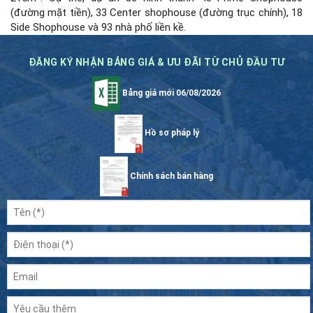
(đường mặt tiền), 33 Center shophouse (đường trục chính), 18
Side Shophouse và 93 nhà phố liền kề.
ĐĂNG KÝ NHẬN BẢNG GIÁ & ƯU ĐÃI TỪ CHỦ ĐẦU TƯ
Bảng giá mới 06/08/2026
Hồ sơ pháp lý
Chính sách bán hàng