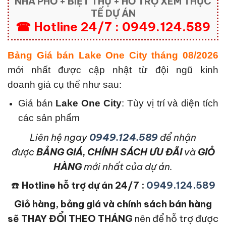
NHÀ PHỐ + BIỆT THỰ + HỖ TRỢ XEM THỰC
TẾ DỰ ÁN
☎ Hotline 24/7 : 0949.124.589
Bảng Giá bán Lake One City tháng 08/2026
mới nhất được cập nhật từ đội ngũ kinh
doanh giá cụ thể như sau:
Giá bán
Lake One City
: Tùy vị trí và diện tích
các sản phẩm
L
iên hệ ngay
0949.124.589
để nhận
được
BẢNG GIÁ, CHÍNH SÁCH ƯU ĐÃI
và
GIỎ
HÀNG
mới nhất của dự án.
☎️
Hotline hỗ trợ dự án 24/7 :
0949.124.589
Giỏ hàng, bảng giá và chính sách bán hàng
sẽ THAY ĐỔI THEO THÁNG
nên để hỗ trợ được