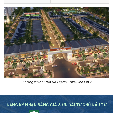
Thông tin chi tiết về Dự án Lake One City
ĐĂNG KÝ NHẬN BẢNG GIÁ & ƯU ĐÃI TỪ CHỦ ĐẦU TƯ