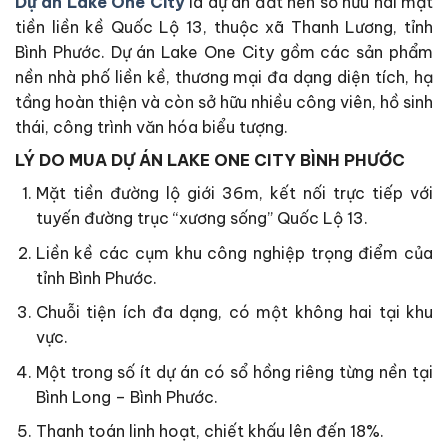
Dự án Lake One City
là dự án đất nền sở hữu hai mặt
tiền liền kề Quốc Lộ 13, thuộc xã Thanh Lương, tỉnh
Bình Phước. Dự án Lake One City gồm các sản phẩm
nền nhà phố liền kề, thương mại đa dạng diện tích, hạ
tầng hoàn thiện và còn sở hữu nhiều công viên, hồ sinh
thái, công trình văn hóa biểu tượng.
LÝ DO MUA DỰ ÁN LAKE ONE CITY BÌNH PHƯỚC
Mặt tiền đường lộ giới 36m, kết nối trực tiếp với
tuyến đường trục “xương sống” Quốc Lộ 13.
Liền kề các cụm khu công nghiệp trọng điểm của
tỉnh Bình Phước.
Chuỗi tiện ích đa dạng, có một không hai tại khu
vực.
Một trong số ít dự án có sổ hồng riêng từng nền tại
Bình Long – Bình Phước.
Thanh toán linh hoạt, chiết khấu lên đến 18%.