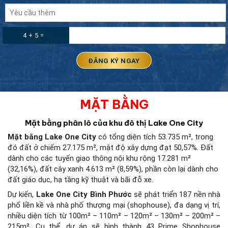
4 + 5 =
MẶT BẰNG
Mặt bằng phân lô của khu đô thị Lake One City
Mặt bằng Lake One City
có tổng diện tích 53.735 m², trong
đó đất ở chiếm 27.175 m², mật độ xây dựng đạt 50,57%. Đất
dành cho các tuyến giao thông nội khu rộng 17.281 m²
(32,16%), đất cây xanh 4.613 m² (8,59%), phần còn lại dành cho
đất giáo dục, hạ tầng kỹ thuật và bãi đỗ xe.
Dự kiến,
Lake One City Bình Phước
sẽ phát triển 187 nền nhà
phố liền kề và nhà phố thượng mại (shophouse), đa dạng vị trí,
nhiều diện tích từ 100m² – 110m² – 120m² – 130m² – 200m² –
215m². Cụ thể, dự án sẽ hình thành 43 Prime Shophouse