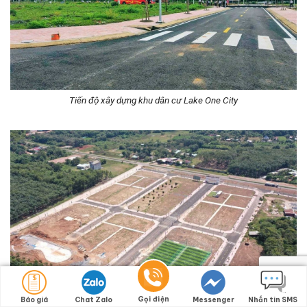
Tiến độ xây dựng khu dân cư Lake One City
Gọi điện
Báo giá
Chat Zalo
Messenger
Nhắn tin SMS