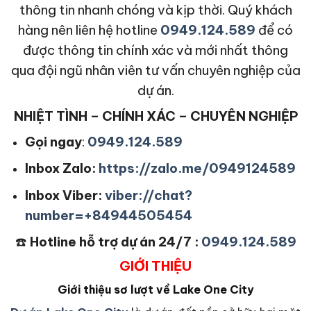
thông tin nhanh chóng và kịp thời. Quý khách
hàng nên liên hệ hotline
0949.124.589
để có
được thông tin chính xác và mới nhất thông
qua đội ngũ nhân viên tư vấn chuyên nghiệp của
dự án.
NHIỆT TÌNH – CHÍNH XÁC – CHUYÊN NGHIỆP
Gọi ngay
:
0949.124.589
Inbox Zalo:
https://zalo.me/0949124589
Inbox Viber:
viber://chat?
number=+84944505454
☎️
Hotline hỗ trợ dự án 24/7 :
0949.124.589
GIỚI THIỆU
Giới thiệu sơ lượt về Lake One City