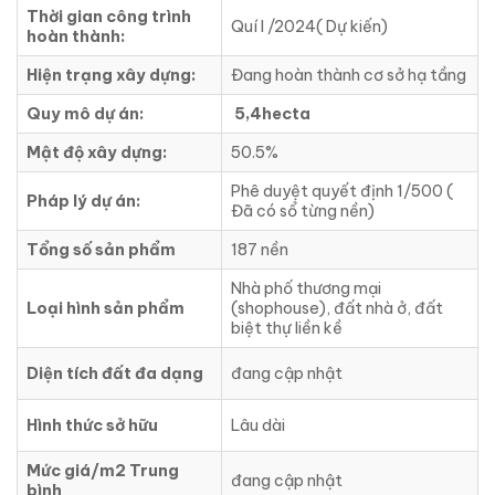
Thời gian công trình
Quí I /2024( Dự kiến)
hoàn thành:
Hiện trạng xây dựng:
Đang hoàn thành cơ sở hạ tầng
Quy mô dự án:
5,4hecta
Mật độ xây dựng:
50.5%
Phê duyệt quyết định 1/500 (
Pháp lý dự án:
Đã có sổ từng nền)
Tổng số sản phẩm
187 nền
Nhà phố thương mại
Loại hình sản phẩm
(shophouse), đất nhà ở, đất
biệt thự liền kề
Diện tích đất đa dạng
đang cập nhật
Hình thức sở hữu
Lâu dài
Mức giá/m2 Trung
đang cập nhật
bình