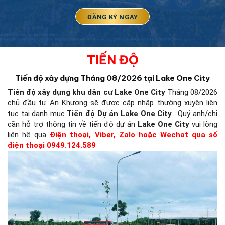
TIẾN ĐỘ
Tiến độ xây dựng Tháng 08/2026 tại Lake One City
Tiến độ xây dựng khu dân cư Lake One City
Tháng 08/2026
chủ đầu tư An Khương sẽ được cập nhập thường xuyên liên
tục tại danh mục T
iến độ Dự án Lake One City
. Quý anh/chị
cần hỗ trợ thông tin về tiến độ dự án
Lake One City
vui lòng
liên hệ qua
Điện thoại, Viber, Zalo hoặc Wechat qua số
điện thoại 0949.124.589