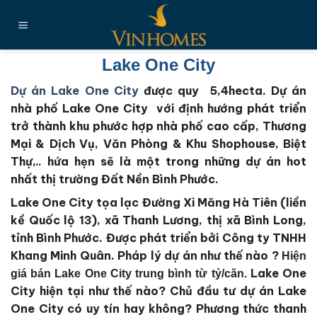
Chuyển
đến
nội
dung
Lake One City
Dự án Lake One City
được quy 5,4hecta. Dự án
nhà phố Lake One City với định hướng phát triển
trở thành khu phước hợp nhà phố cao cấp, Thương
Mại & Dịch Vụ, Văn Phòng & Khu Shophouse, Biệt
Thự,.. hứa hẹn sẽ là một trong những dự án hot
nhất thị trường Đất Nền
Bình Phước
.
Lake One City tọa lạc Đường Xi Măng Hà Tiên (liền
kề Quốc lộ 13), xã Thanh Lương, thị xã Bình Long,
tỉnh Bình Phước.
Được phát triển bởi Công ty TNHH
Khang Minh Quân
. Pháp lý dự án như thế nào ?
Hiện
Lake One
giá bán Lake One City trung bình từ tỷ/căn.
City
hiện tại như thế nào?
Chủ đầu tư dự án Lake
One City
có uy tín hay không?
Phương thức thanh