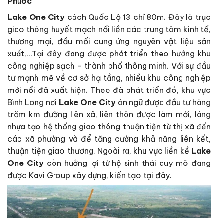
Phước
Lake One City
cách Quốc Lộ 13 chỉ 80m. Đây là trục
giao thông huyết mạch nối liền các trung tâm kinh tế,
thương mại, đầu mối cung ứng nguyên vật liệu sản
xuất,…Tại đây đang được phát triển theo hướng khu
công nghiệp sạch – thành phố thông minh. Với sự đầu
tư mạnh mẽ về cơ sở hạ tầng, nhiều khu công nghiệp
mới nổi đã xuất hiện. Theo đà phát triển đó, khu vực
Bình Long nơi
Lake One City
án ngữ được đầu tư hàng
trăm km đường liên xã, liên thôn được làm mới, láng
nhựa tạo hệ thống giao thông thuận tiện từ thị xã đến
các xã phường và để tăng cường khả năng liên kết,
thuận tiện giao thương. Ngoài ra, khu vực liền kề
Lake
One City
còn hưởng lợi từ hệ sinh thái quy mô đang
được Kavi Group xây dựng, kiến tạo tại đây.