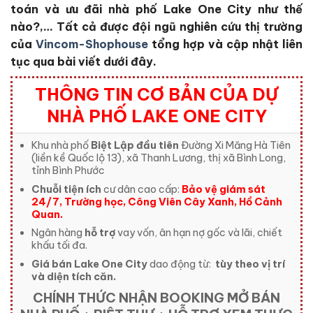
toán và ưu đãi nhà phố Lake One City
như thế
nào?,… Tất cả được đội ngũ nghiên cứu thị trường
của
Vincom-Shophouse
tổng hợp và cập nhật liên
tục qua bài viết dưới đây.
THÔNG TIN CƠ BẢN CỦA DỰ
NHÀ PHỐ LAKE ONE CITY
Khu nhà phố
Biệt Lập đầu tiên
Đường Xi Măng Hà Tiên
(liền kề Quốc lộ 13), xã Thanh Lương, thị xã Bình Long,
tỉnh Bình Phước
Chuỗi tiện ích
cư dân cao cấp:
Bảo vệ giám sát
24/7, Trường học, Công Viên Cây Xanh, Hồ Cảnh
Quan.
Ngân hàng
hỗ trợ
vay vốn, ân hạn nợ gốc và lãi, chiết
khấu tối đa.
Giá bán Lake One City
dao động từ:
tùy theo vị trí
và diện tích căn.
CHÍNH THỨC NHẬN BOOKING MỞ BÁN