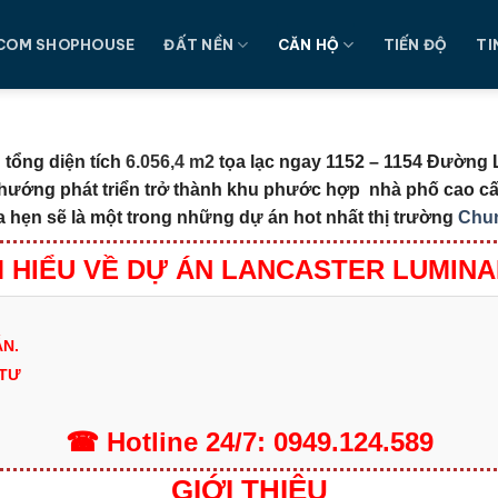
COM SHOPHOUSE
ĐẤT NỀN
CĂN HỘ
TIẾN ĐỘ
TI
 tổng diện tích
6.056,4 m2
tọa lạc ngay 1152 – 1154 Đường
 hướng phát triển trở thành khu phước hợp nhà phố cao c
 hẹn sẽ là một trong những dự án hot nhất thị trường
Chu
M HIỂU VỀ DỰ ÁN LANCASTER LUMINA
N.
 TƯ
☎
Hotline
24/7:
0949.124.589
GIỚI THIỆU