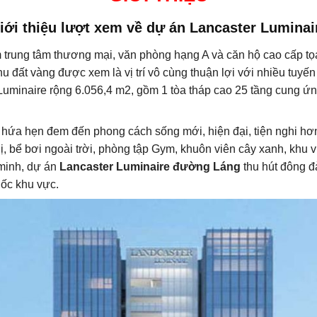
iới thiệu lượt xem về dự án Lancaster Luminai
 trung tâm thương mại, văn phòng hạng A và căn hộ cao cấp t
đất vàng được xem là vị trí vô cùng thuận lợi với nhiều tuyế
Luminaire rộng 6.056,4 m2, gồm 1 tòa tháp cao 25 tầng cung 
 hứa hẹn đem đến phong cách sống mới, hiện đại, tiện nghi hơn
hị, bể bơi ngoài trời, phòng tập Gym, khuôn viên cây xanh, kh
 minh, dự án
Lancaster Luminaire đường Láng
thu hút đông đ
 ốc khu vực.