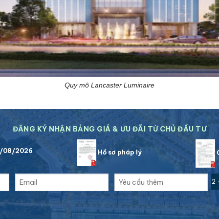
Quy mô Lancaster Luminaire
ĐĂNG KÝ NHẬN BẢNG GIÁ & ƯU ĐÃI TỪ CHỦ ĐẦU TƯ
8/08/2026
Hồ sơ pháp lý
C
2 