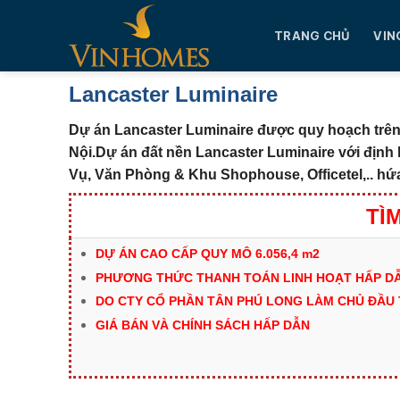
Chuyển
đến
TRANG CHỦ
VIN
nội
dung
Lancaster Luminaire
Dự án Lancaster Luminaire được quy hoạch trên
Nội.
Dự án đất nền Lancaster Luminaire với định
Vụ, Văn Phòng & Khu Shophouse, Officetel,.. hứa
TÌ
DỰ ÁN CAO CẤP QUY MÔ 6.056,4 m2
PHƯƠNG THỨC THANH TOÁN LINH HOẠT HẤP DẪ
DO CTY CỔ PHẦN TÂN PHÚ LONG LÀM CHỦ ĐẦU
GIÁ BÁN VÀ CHÍNH SÁCH HẤP DẪN