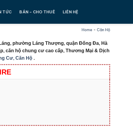
N TỨC
BÁN – CHO THUÊ
LIÊN HỆ
Home
-
Căn Hộ
 Láng, phường Láng Thượng, quận Đống Đa, Hà
ấp, căn hộ chung cư cao cấp, Thương Mại & Dịch
ng Cư, Căn Hộ
.
IRE