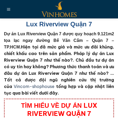
Chuyển
đến
nội
dung
Lux Riverview Quận 7
Dự án Lux Riverview Quận 7 được quy hoạch 9.121m2
tọa lạc ngay đường Bế Văn Cấm – Quận 7 –
Hiện tại đã mức giá và mức ưu đãi khủng,
TP.HCM.
chiết khấu cao trên sản phẩm. Pháp lý dự án Lux
Riverview Quận 7 như thế nào?. Chủ đầu tư dự án
có uy tín hay không? Phương thức thanh toán và ưu
đãu dự án Lux Riverview Quận 7 như thế nào?
…
Tất cả được đội ngũ nghiên cứu thị trường
của
Vincom-shophouse
tổng hợp và cập nhật liên
tục qua bài viết dưới đây.
LUX
TÌM HIỂU VỀ DỰ ÁN
RIVERVIEW QUẬN 7