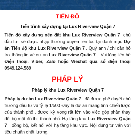
TIẾN ĐỘ
Tiến trình xây dựng
tại Lux Riverview Quận 7
Tiến độ xây dựng nền đất khu Lux Riverview Quận 7
chủ
đầu tư
sẽ được nhập thường xuyên liên tục tại danh mục
Dự
án Tiến độ khu Lux Riverview Quận 7
.
Quý anh / chị cần hỗ
trợ thông tin về dự án
Lux Riverview Quận 7 .
Vui lòng liên hệ
Điện thoại, Viber, Zalo hoặc Wechat qua số điện thoại
0949.124.589
PHÁP LÝ
Pháp lý khu
Lux Riverview Quận 7
Pháp lý dự án Lux Riverview Quận 7
đã được phê duyệt chủ
trương đầu tư và tỷ lệ 1/500 Đây là dự án mang tính chiến lược
của thành phố , được kỳ vọng rất lớn vào việc góp phần thay
đổi bộ mặt đô thị.
thành phố.
Hạ tầng khu
Lux Riverview Quận
7
đồng bộ, kết nối với hạ tầng khu vực.
Nội dung tư vấn với
tiêu chuẩn chất lượng.