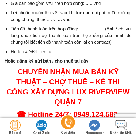
Giá bán bao gồm VAT trên hợp đồng: ….. vnđ
Lợi nhuận muốn thu về (sau khi trừ các chi phí: môi trường,
công chứng, thuế ….): …. vnđ
Tiến độ thanh toán trên hợp đồng: ……………. (Anh / chị vui
lòng chụp tiến độ thanh toán trên hợp đồng của mình để
chúng tôi biết tiến độ thanh toán còn lại on contract)
Họ tên & SĐT liên hệ: …….
Hoặc đăng ký gửi bán / cho thuê tại đây
CHUYÊN NHẬN MUA BÁN KỸ
THUẬT – CHỢ THUÊ – KẾ THI
CÔNG XÂY DỰNG
LUX RIVERVIEW
QUẬN 7
☎
Hotline 24/7: 0949.124.589
(Điện thoại, Viber, Zalo, Whatsapp, Wechat)
Gọi điện
Báo giá
Chat Zalo
Messenger
Nhắn tin SMS