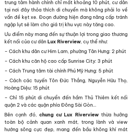
trung tâm hành chính chỉ mất khoảng 10 phút, cư dân
tại nơi đây thỏa thích di chuyển mà không phải lo về
vấn đề kẹt xe. Đoạn đường hiện đang nâng cấp tránh
ngập lụt sẽ làm cho giá trị khu vực này tăng cao.
Ưu điểm này mang đến sự thuận lợi trong giao thương
kết nối của cư dân
Lux Riverview
, cụ thể như:
– Cách khu dân cư Him Lam, phường Tân Hưng: 2 phút
– Cách khu căn hộ cao cấp Sunrise City: 3 phút
– Cách Trung tâm tài chính Phú Mỹ Hưng: 5 phút
– Cách các tuyến Tôn Đức Thắng, Nguyễn Hữu Thọ,
Hoàng Diệu: 15 phút
– Chỉ 15 phút di chuyển đến hầm Thủ Thiêm kết nối
quận 2 và các quận phía Đông Sài Gòn…
Bên cạnh đó,
chung cư
Lux Riverview
thừa hưởng
toàn bộ cảnh quan xanh mát, trong lành và view
hướng sông cực đẹp, mang đến bầu không khí mát