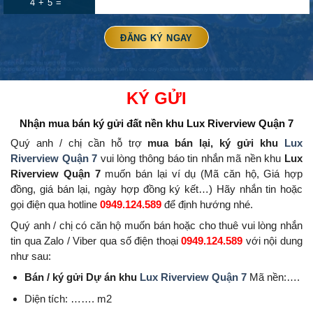
4 + 5 =
KÝ GỬI
Nhận mua bán ký gửi đất nền
khu Lux Riverview Quận 7
Quý anh / chị cần hỗ trợ
mua bán lại, ký gửi khu
Lux
Riverview Quận 7
vui lòng thông báo tin nhắn mã nền khu
Lux
Riverview Quận 7
muốn bán lại ví dụ (Mã căn hộ, Giá hợp
đồng, giá bán lại, ngày hợp đồng ký kết…) Hãy nhắn tin hoặc
gọi điện qua hotline
0949.124.589
để định hướng nhé.
Quý anh / chị có căn hộ muốn bán hoặc cho thuê vui lòng nhắn
tin qua Zalo / Viber qua số điện thoại
0949.124.589
với nội dung
như sau:
Bán / ký gửi Dự án khu
Lux Riverview Quận 7
Mã nền:….
Diện tích: ……. m2