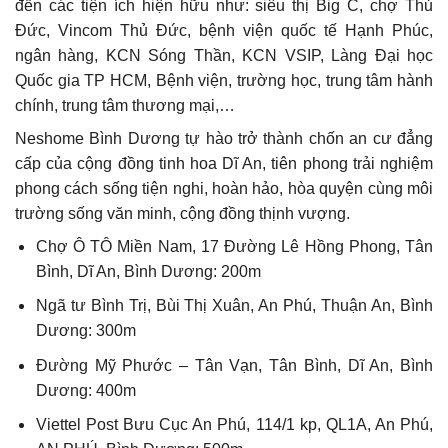
đến các tiện ích hiện hữu như: siêu thị Big C, chợ Thủ
Đức, Vincom Thủ Đức, bệnh viện quốc tế Hạnh Phúc,
ngân hàng, KCN Sóng Thần, KCN VSIP, Làng Đại học
Quốc gia TP HCM, Bệnh viện, trường học, trung tâm hành
chính, trung tâm thương mại,…
Neshome Bình Dương tự hào trở thành chốn an cư đẳng
cấp của cộng đồng tinh hoa Dĩ An, tiên phong trải nghiệm
phong cách sống tiện nghi, hoàn hảo, hòa quyện cùng môi
trường sống văn minh, cộng đồng thịnh vượng.
Chợ Ô TÔ Miền Nam, 17 Đường Lê Hồng Phong, Tân
Bình, Dĩ An, Bình Dương: 200m
Ngã tư Bình Trị, Bùi Thị Xuân, An Phú, Thuận An, Bình
Dương: 300m
Đường Mỹ Phước – Tân Vạn, Tân Bình, Dĩ An, Bình
Dương: 400m
Viettel Post Bưu Cục An Phú, 114/1 kp, QL1A, An Phú,