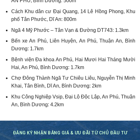
AN PHÚ, Bình Dương: 500m
Cách Khu dân cư Đại Quang, 14 Lê Hồng Phong, Khu
phố Tân Phước, Dĩ An: 800m
Ngã 4 Mỹ Phước – Tân Vạn & Đường DT743: 1.3km
Bến xe An Phú, Liên Huyện, An Phú, Thuận An, Bình
Dương: 1.7km
Bệnh viện Đa khoa An Phú, Hai Mươi Hai Tháng Mười
Hai, An Phú, Bình Dương: 1.7km
Chợ Đông Thành Ngã Tư Chiêu Liêu, Nguyễn Thị Minh
Khai, Tân Bình, Dĩ An, Bình Dương: 2km
Khu Công Nghiệp Vsip, Đại Lộ Độc Lập, An Phú, Thuận
An, Bình Dương: 4.2km
ĐĂNG KÝ NHẬN BẢNG GIÁ & ƯU ĐÃI TỪ CHỦ ĐẦU TƯ