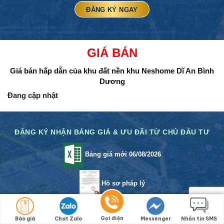
GIÁ BÁN
Giá bán hấp dẫn của khu đất nền
khu Neshome Dĩ An Bình
Dương
Đang cập nhật
ĐĂNG KÝ NHẬN BẢNG GIÁ & ƯU ĐÃI TỪ CHỦ ĐẦU TƯ
Bảng giá mới 06/08/2026
Hồ sơ pháp lý
Chính sách bán hàng
Gọi điện
Báo giá
Chat Zalo
Messenger
Nhắn tin SMS