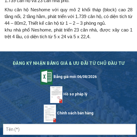
1.739 căn hộ và 23 căn nhà phố.
Khu căn hộ Neshome với quy mô 2 khối tháp (block) cao 28
tầng nổi, 2 tầng hầm, phát triển với 1.739 căn hộ, có diện tích từ
44 – 80m2, Thiết kế căn hộ từ 1 – 2 – 3 phòng ngủ.
khu nhà phố Neshome, phát triển 23 căn nhà, được xây cao 1
trệt 4 lầu, có diện tích từ 5 x 24 và 5 x 22,4.
ĐĂNG KÝ NHẬN BẢNG GIÁ & ƯU ĐÃI TỪ CHỦ ĐẦU TƯ
Bảng giá mới 06/08/2026
Hồ sơ pháp lý
Chính sách bán hàng