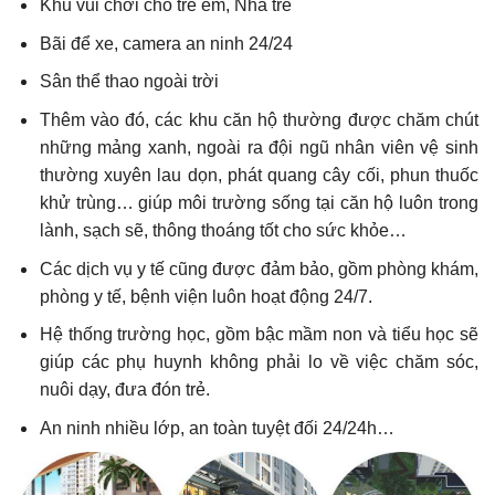
Khu vui chơi cho trẻ em, Nhà trẻ
Bãi để xe, camera an ninh 24/24
Sân thể thao ngoài trời
Thêm vào đó, các khu căn hộ thường được chăm chút
những mảng xanh, ngoài ra đội ngũ nhân viên vệ sinh
thường xuyên lau dọn, phát quang cây cối, phun thuốc
khử trùng… giúp môi trường sống tại căn hộ luôn trong
lành, sạch sẽ, thông thoáng tốt cho sức khỏe…
Các dịch vụ y tế cũng được đảm bảo, gồm phòng khám,
phòng y tế, bệnh viện luôn hoạt động 24/7.
Hệ thống trường học, gồm bậc mầm non và tiểu học sẽ
giúp các phụ huynh không phải lo về việc chăm sóc,
nuôi dạy, đưa đón trẻ.
An ninh nhiều lớp, an toàn tuyệt đối 24/24h…