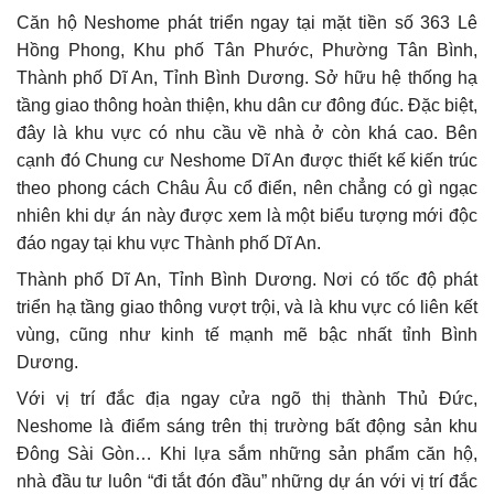
Căn hộ Neshome phát triển ngay tại mặt tiền số 363 Lê
Hồng Phong, Khu phố Tân Phước, Phường Tân Bình,
Thành phố Dĩ An, Tỉnh Bình Dương. Sở hữu hệ thống hạ
tầng giao thông hoàn thiện, khu dân cư đông đúc. Đặc biệt,
đây là khu vực có nhu cầu về nhà ở còn khá cao. Bên
cạnh đó Chung cư Neshome Dĩ An được thiết kế kiến trúc
theo phong cách Châu Âu cổ điển, nên chẳng có gì ngạc
nhiên khi dự án này được xem là một biểu tượng mới độc
đáo ngay tại khu vực Thành phố Dĩ An.
Thành phố Dĩ An, Tỉnh Bình Dương. Nơi có tốc độ phát
triển hạ tầng giao thông vượt trội, và là khu vực có liên kết
vùng, cũng như kinh tế mạnh mẽ bậc nhất tỉnh Bình
Dương.
Với vị trí đắc địa ngay cửa ngõ thị thành Thủ Đức,
Neshome là điểm sáng trên thị trường bất động sản khu
Đông Sài Gòn… Khi lựa sắm những sản phẩm căn hộ,
nhà đầu tư luôn “đi tắt đón đầu” những dự án với vị trí đắc