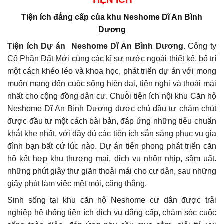
Tiện ích đẳng cấp của
khu Neshome Dĩ An Bình
Dương
Tiện ích Dự án
Neshome Dĩ An Bình Dương.
Công ty
Cổ Phần Đất Mới cùng các kĩ sư nước ngoài thiết kế, bố trí
một cách khéo léo và khoa học, phát triển dự án với mong
muốn mang đến cuộc sống hiện đại, tiện nghi và thoải mái
nhất cho cộng đồng dân cư. Chuỗi tiện ích nội khu Căn hộ
Neshome Dĩ An Bình Dương được chủ đầu tư chăm chút
được đầu tư một cách bài bản, đáp ứng những tiêu chuẩn
khắt khe nhất, với đầy đủ các tiện ích sẵn sàng phục vụ gia
đình bạn bất cứ lúc nào. Dự án tiên phong phát triển căn
hộ kết hợp khu thương mại, dịch vụ nhộn nhịp, sầm uất.
những phút giây thư giãn thoải mái cho cư dân, sau những
giây phút làm việc mệt mỏi, căng thẳng.
Sinh sống tại khu căn hộ Neshome cư dân được trải
nghiệp hệ thống tiện ích dịch vụ đẳng cấp, chăm sóc cuộc