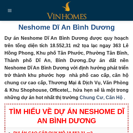
Chuyển
đến
nội
dung
Neshome Dĩ An Bình Dương
Dự án Neshome Dĩ An Bình Dương được quy hoạch
trên tổng diện tích 18.552,31 m2 tọa lạc ngay 363 Lê
Hồng Phong, Khu phố Tân Phước, Phường Tân Bình,
Thành phố Dĩ An, Bình Dương.
.
Dự án đất nền
Neshome Dĩ An Bình Dương với định hướng phát triển
trở thành khu phước hợp nhà phố cao cấp, căn hộ
chung cư cao cấp, Thương Mại & Dịch Vụ, Văn Phòng
& Khu Shophouse, Officetel,.. hứa hẹn sẽ là một trong
những dự án hot nhất thị trường
Chung Cư, Căn Hộ
.
TÌM HIỂU VỀ DỰ ÁN NESHOME DĨ
AN BÌNH DƯƠNG