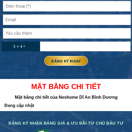
3 + 4 =
MẶT BẰNG CHI TIẾT
Mặt bằng chi tiết của Neshome Dĩ An Bình Dương
Đang cập nhật
ĐĂNG KÝ NHẬN BẢNG GIÁ & ƯU ĐÃI TỪ CHỦ ĐẦU TƯ