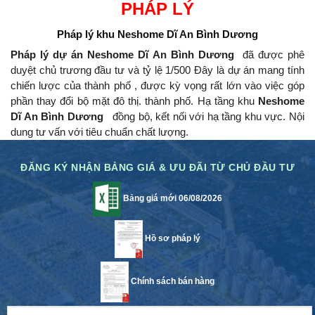
PHÁP LÝ
Pháp lý khu
Neshome Dĩ An Bình Dương
Pháp lý dự án Neshome Dĩ An Bình Dương
đã được phê
duyệt chủ trương đầu tư và tỷ lệ 1/500 Đây là dự án mang tính
chiến lược của thành phố , được kỳ vọng rất lớn vào việc góp
phần thay đổi bộ mặt đô thị.
thành phố.
Hạ tầng khu
Neshome
Dĩ An Bình Dương
đồng bộ, kết nối với hạ tầng khu vực.
Nội
dung tư vấn với tiêu chuẩn chất lượng.
ĐĂNG KÝ NHẬN BẢNG GIÁ & ƯU ĐÃI TỪ CHỦ ĐẦU TƯ
Bảng giá mới 06/08/2026
Hồ sơ pháp lý
Chính sách bán hàng