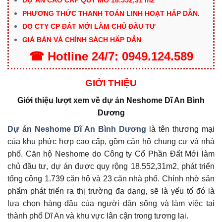
DỰ ÁN CAO CẤP QUY MÔ 18.552,31 m2
PHƯƠNG THỨC THANH TOÁN LINH HOẠT HẤP DẪN.
DO CTY CP ĐẤT MỚI LÀM CHỦ ĐẦU TƯ
GIÁ BÁN VÀ CHÍNH SÁCH HẤP DẪN
☎
Hotline
24/7:
0949.124.589
GIỚI THIỆU
Giới thiệu lượt xem về dự án Neshome Dĩ An Bình
Dương
Dự án Neshome Dĩ An Bình Dương
là tên thương mại
của khu phức hợp cao cấp, gồm căn hộ chung cư và nhà
phố. Căn hộ Neshome do Công ty Cổ Phần Đất Mới làm
chủ đầu tư, dự án được quy rộng 18.552,31m2, phát triển
tổng cộng 1.739 căn hộ và 23 căn nhà phố. Chính nhờ sản
phẩm phát triển ra thị trường đa dạng, sẽ là yếu tố đó là
lựa chọn hàng đầu của người dân sống và làm việc tại
thành phố Dĩ An và khu vực lân cận trong tương lai.