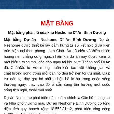
MẶT BẰNG
Mặt bằng phân lô của
khu Neshome Dĩ An Bình Dương
Mặt bằng Dự án Neshome Dĩ An Bình Dương
Dự án
Neshome được thiết kế lấy cảm hứng từ sự kết hợp giữa kiến
trúc hiện đại theo phong cách Châu Âu cổ điển và thiên nhiên
hoang nên chẳng có gì ngạc nhiên khi dự án này được xem là
một biểu tượng mới độc đáo ngay tại khu vực Thành phố Dĩ An
dã. Chủ đầu tư, với mong muốn kiến tạo một không gian và
chất lượng sống trong mỗi căn hồ đều trở nên tối ưu nhất. Giúp
cư dân tại đây gạt bỏ những bộn bề lo âu trong cuộc sống
thường ngày, thay vào đó là sẵn sàng tận hưởng một cuộc
sống tiện nghi, thoải mái nhất.
Dự án Neshome phát triển sản phẩm chính là Căn hộ chung cư
và Nhà phố thương mại. Dự án Neshome Bình Dương có tổng
diện tích quy hoạch rộng 18.552,31m2, phát triển tổng cộng