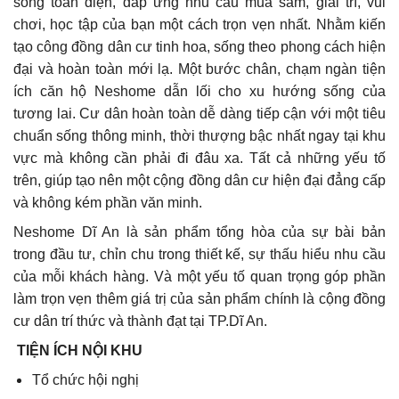
sống toàn diện, đáp ứng nhu cầu mua sắm, giải trí, vui
chơi, học tập của bạn một cách trọn vẹn nhất. Nhằm kiến
tạo công đồng dân cư tinh hoa, sống theo phong cách hiện
đại và hoàn toàn mới lạ. Một bước chân, chạm ngàn tiện
ích căn hộ Neshome dẫn lối cho xu hướng sống của
tương lai. Cư dân hoàn toàn dễ dàng tiếp cận với một tiêu
chuẩn sống thông minh, thời thượng bậc nhất ngay tại khu
vực mà không cần phải đi đâu xa. Tất cả những yếu tố
trên, giúp tạo nên một cộng đồng dân cư hiện đại đẳng cấp
và không kém phần văn minh.
Neshome Dĩ An là sản phẩm tổng hòa của sự bài bản
trong đầu tư, chỉn chu trong thiết kế, sự thấu hiểu nhu cầu
của mỗi khách hàng. Và một yếu tố quan trọng góp phần
làm trọn vẹn thêm giá trị của sản phẩm chính là cộng đồng
cư dân trí thức và thành đạt tại TP.Dĩ An.
TIỆN ÍCH NỘI KHU
Tổ chức hội nghị