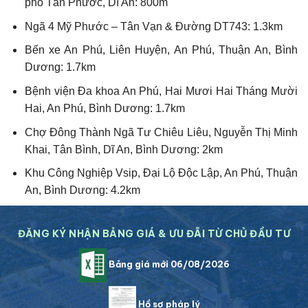
phố Tân Phước, Dĩ An: 800m
Ngã 4 Mỹ Phước – Tân Vạn & Đường DT743: 1.3km
Bến xe An Phú, Liên Huyện, An Phú, Thuận An, Bình
Dương: 1.7km
Bệnh viện Đa khoa An Phú, Hai Mươi Hai Tháng Mười
Hai, An Phú, Bình Dương: 1.7km
Chợ Đông Thành Ngã Tư Chiêu Liêu, Nguyễn Thị Minh
Khai, Tân Bình, Dĩ An, Bình Dương: 2km
Khu Công Nghiệp Vsip, Đại Lộ Độc Lập, An Phú, Thuận
An, Bình Dương: 4.2km
ĐĂNG KÝ NHẬN BẢNG GIÁ & ƯU ĐÃI TỪ CHỦ ĐẦU TƯ
Bảng giá mới 06/08/2026
Hồ sơ pháp lý